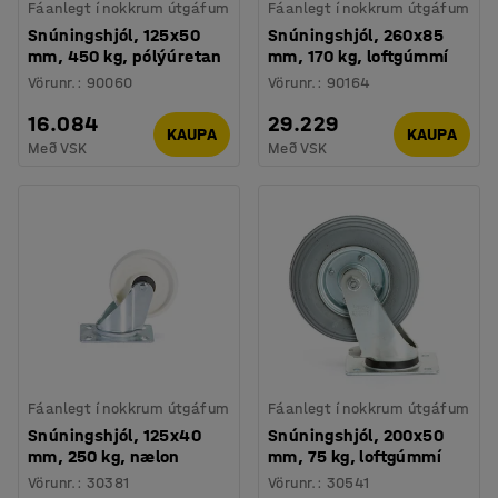
Fáanlegt í nokkrum útgáfum
Fáanlegt í nokkrum útgáfum
Snúningshjól, 125x50
Snúningshjól, 260x85
mm, 450 kg, pólýúretan
mm, 170 kg, loftgúmmí
Vörunr.
:
90060
Vörunr.
:
90164
16.084
29.229
KAUPA
KAUPA
Með VSK
Með VSK
Fáanlegt í nokkrum útgáfum
Fáanlegt í nokkrum útgáfum
Snúningshjól, 125x40
Snúningshjól, 200x50
mm, 250 kg, nælon
mm, 75 kg, loftgúmmí
Vörunr.
:
30381
Vörunr.
:
30541