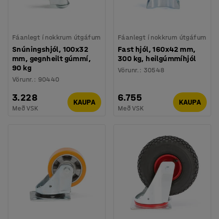
Fáanlegt í nokkrum útgáfum
Fáanlegt í nokkrum útgáfum
Snúningshjól, 100x32
Fast hjól, 160x42 mm,
mm, gegnheilt gúmmí,
300 kg, heilgúmmíhjól
90 kg
Vörunr.
:
30548
Vörunr.
:
90440
3.228
6.755
KAUPA
KAUPA
Með VSK
Með VSK