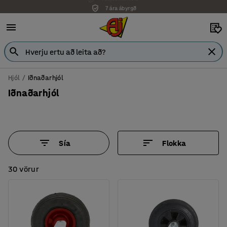
7 ára ábyrgð
Hjól
Iðnaðarhjól
Iðnaðarhjól
Sía
Flokka
30 vörur