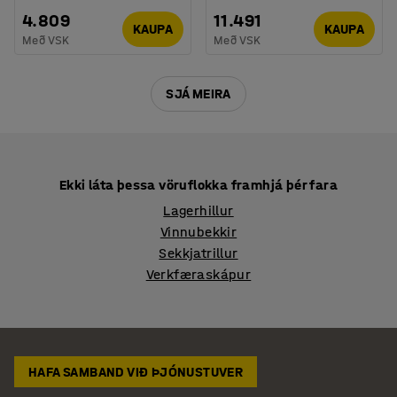
4.809
11.491
KAUPA
KAUPA
Með VSK
Með VSK
SJÁ MEIRA
Ekki láta þessa vöruflokka framhjá þér fara
Lagerhillur
Vinnubekkir
Sekkjatrillur
Verkfæraskápur
HAFA SAMBAND VIÐ ÞJÓNUSTUVER