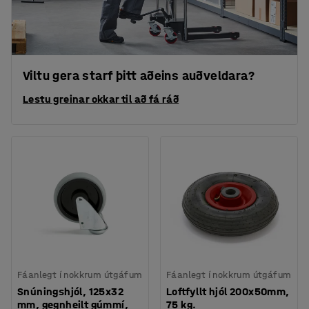
Viltu gera starf þitt aðeins auðveldara?
Lestu greinar okkar til að fá ráð
Fáanlegt í nokkrum útgáfum
Fáanlegt í nokkrum útgáfum
Snúningshjól, 125x32
Loftfyllt hjól 200x50mm,
mm, gegnheilt gúmmí,
75 kg.