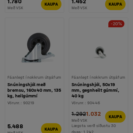
1.780
1.452
KAUPA
KAUPA
Með VSK
Með VSK
-20%
Fáanlegt í nokkrum útgáfum
Fáanlegt í nokkrum útgáfum
Snúningshjól með
Snúningshjól, 50x19
bremsu, 160x40 mm, 135
mm, gegnheilt gúmmí,
kg, heilgúmmí
40 kg
Vörunr.
:
90219
Vörunr.
:
90446
1.292
1.032
KAUPA
Með VSK
5.488
Lægsta verð síðustu 30
KAUPA
daga:
1.242
Með VSK