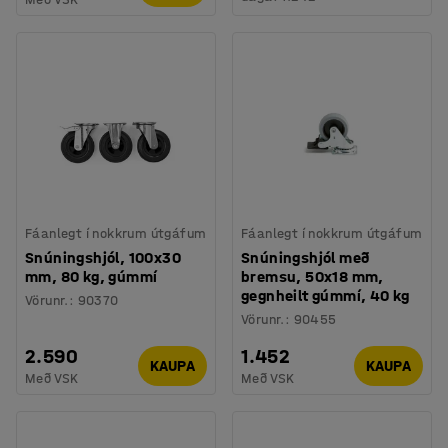
Fáanlegt í nokkrum útgáfum
Fáanlegt í nokkrum útgáfum
Snúningshjól, 100x30
Snúningshjól með
mm, 80 kg, gúmmí
bremsu, 50x18 mm,
gegnheilt gúmmí, 40 kg
Vörunr.
:
90370
Vörunr.
:
90455
2.590
1.452
KAUPA
KAUPA
Með VSK
Með VSK