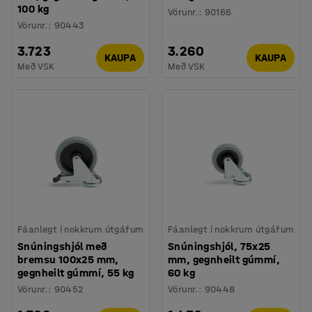
100 kg
Vörunr.
:
90166
Vörunr.
:
90443
3.723
3.260
KAUPA
KAUPA
Með VSK
Með VSK
Fáanlegt í nokkrum útgáfum
Fáanlegt í nokkrum útgáfum
Snúningshjól með
Snúningshjól, 75x25
bremsu 100x25 mm,
mm, gegnheilt gúmmí,
gegnheilt gúmmí, 55 kg
60 kg
Vörunr.
:
90452
Vörunr.
:
90448