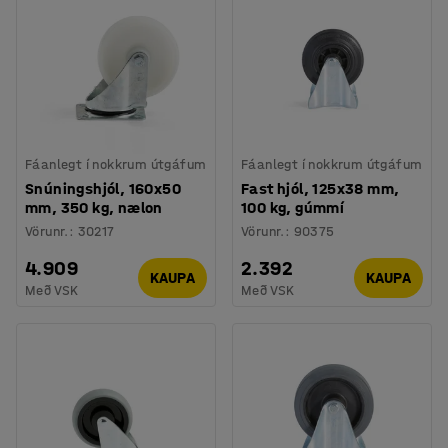
Fáanlegt í nokkrum útgáfum
Fáanlegt í nokkrum útgáfum
Snúningshjól, 160x50
Fast hjól, 125x38 mm,
mm, 350 kg, nælon
100 kg, gúmmí
Vörunr.
:
30217
Vörunr.
:
90375
4.909
2.392
KAUPA
KAUPA
Með VSK
Með VSK