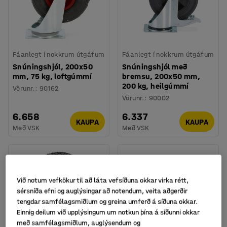
Fáanlegt í nokkrum útgáfum
Fáanlegt í nokkrum útgáfum
Snúningshjól, 200x50
Snúningshjól með
mm, 75 kg, loftgúmmí
bremsu, 200x50 mm,
200 kg, heilgúmmí
Vörunr.
:
90162
Vörunr.
:
90002
6.658
6.337
KAUPA
KAUPA
Með VSK
Með VSK
Við notum vefkökur til að láta vefsíðuna okkar virka rétt,
sérsníða efni og auglýsingar að notendum, veita aðgerðir
tengdar samfélagsmiðlum og greina umferð á síðuna okkar.
Einnig deilum við upplýsingum um notkun þína á síðunni okkar
með samfélagsmiðlum, auglýsendum og