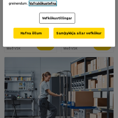
greinendum.
Vafrakökustefna
Fáanlegt í nokkrum útgáfum
Fáanlegt í nokkrum útgáfum
Fast hjól, 260x85 mm,
Snúningshjól, 75x25
Vefkökustillingar
loftgúmmíhjól, 100 kg
mm, gegnheilt gúmmí,
60 kg
Vörunr.
:
90102
Vörunr.
:
90456
Hafna öllum
Samþykkja allar vefkökur
7.957
1.292
KAUPA
KAUPA
Með VSK
Með VSK