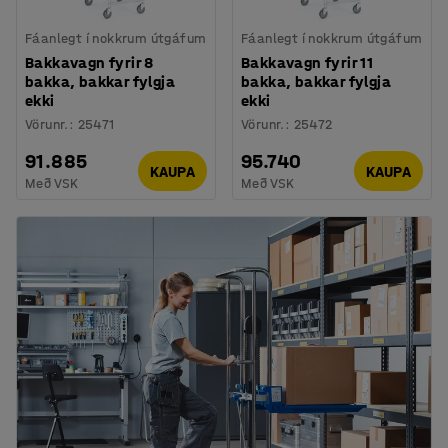
Fáanlegt í nokkrum útgáfum
Fáanlegt í nokkrum útgáfum
Bakkavagn fyrir 8
Bakkavagn fyrir 11
bakka, bakkar fylgja
bakka, bakkar fylgja
ekki
ekki
Vörunr.
:
25471
Vörunr.
:
25472
91.885
95.740
KAUPA
KAUPA
Með VSK
Með VSK