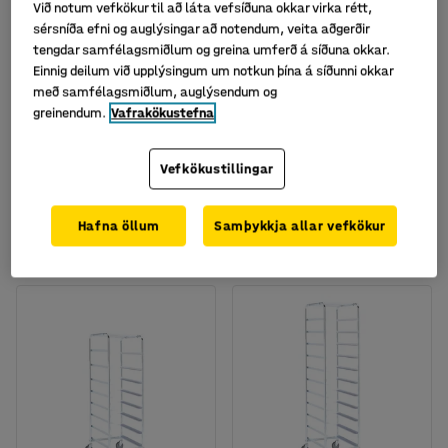
Við notum vefkökur til að láta vefsíðuna okkar virka rétt,
sérsníða efni og auglýsingar að notendum, veita aðgerðir
tengdar samfélagsmiðlum og greina umferð á síðuna okkar.
Einnig deilum við upplýsingum um notkun þína á síðunni okkar
með samfélagsmiðlum, auglýsendum og
Fáanlegt í nokkrum útgáfum
greinendum.
Vafrakökustefna
Bakkavagn, 3 hillur, 4
Fullbúinn bakkavagn
bakkar
TRAM/AJ EURO, með 8
bakka
Vefkökustillingar
Vörunr.
:
203121
Vörunr.
:
254739
Hafna öllum
Samþykkja allar vefkökur
103.947
175.074
KAUPA
KAUPA
Með VSK
Með VSK