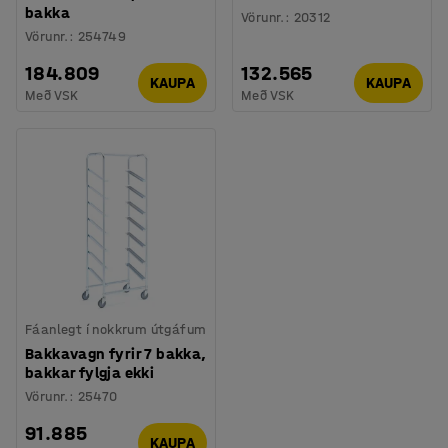
bakka
Vörunr.
:
20312
Vörunr.
:
254749
184.809
132.565
KAUPA
KAUPA
Með VSK
Með VSK
Fáanlegt í nokkrum útgáfum
Bakkavagn fyrir 7 bakka,
bakkar fylgja ekki
Vörunr.
:
25470
91.885
KAUPA