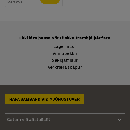
Með VSK
Ekki láta þessa vöruflokka framhjá þér fara
Lagerhillur
Vinnubekkir
Sekkjatrillur
Verkfæraskápur
HAFA SAMBAND VIÐ ÞJÓNUSTUVER
Getum við aðstoðað?