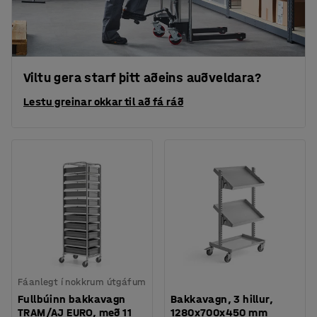
Viltu gera starf þitt aðeins auðveldara?
Lestu greinar okkar til að fá ráð
Fáanlegt í nokkrum útgáfum
Fullbúinn bakkavagn
Bakkavagn, 3 hillur,
TRAM/AJ EURO, með 11
1280x700x450 mm