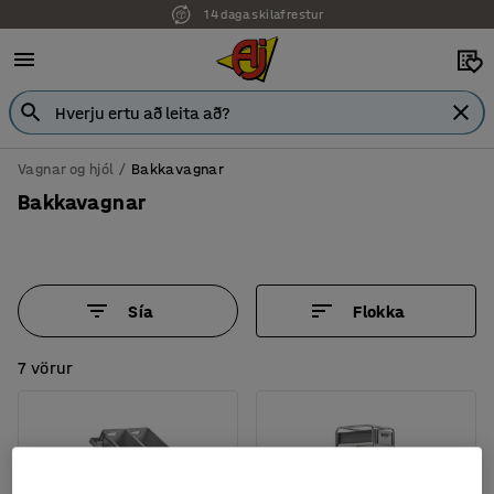
14 daga skilafrestur
Vagnar og hjól
Bakkavagnar
Bakkavagnar
Sía
Flokka
7 vörur