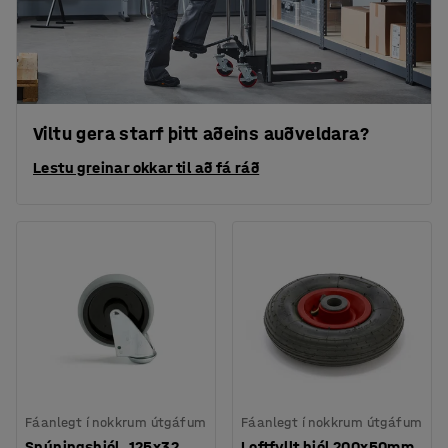
Viltu gera starf þitt aðeins auðveldara?
Lestu greinar okkar til að fá ráð
Fáanlegt í nokkrum útgáfum
Fáanlegt í nokkrum útgáfum
Snúningshjól, 125x32
Loftfyllt hjól 200x50mm,