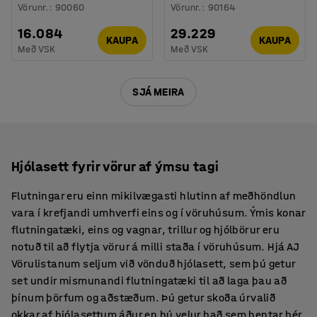
Vörunr.
:
90060
Vörunr.
:
90164
16.084
29.229
KAUPA
KAUPA
Með VSK
Með VSK
SJÁ MEIRA
Hjólasett fyrir vörur af ýmsu tagi
Flutningar eru einn mikilvægasti hlutinn af meðhöndlun
vara í krefjandi umhverfi eins og í vöruhúsum. Ýmis konar
flutningatæki, eins og vagnar, trillur og hjólbörur eru
notuð til að flytja vörur á milli staða í vöruhúsum. Hjá AJ
Vörulistanum seljum við vönduð hjólasett, sem þú getur
set undir mismunandi flutningatæki til að laga þau að
þínum þörfum og aðstæðum. Þú getur skoða úrvalið
okkar af hjólasettum áður en þú velur það sem hentar þér