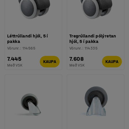
Léttrúllandi hjól, 5 í
Tregrúllandi pólýretan
pakka
hjól, 5 í pakka
Vörunr.
:
114565
Vörunr.
:
114335
7.445
7.608
KAUPA
KAUPA
Með VSK
Með VSK