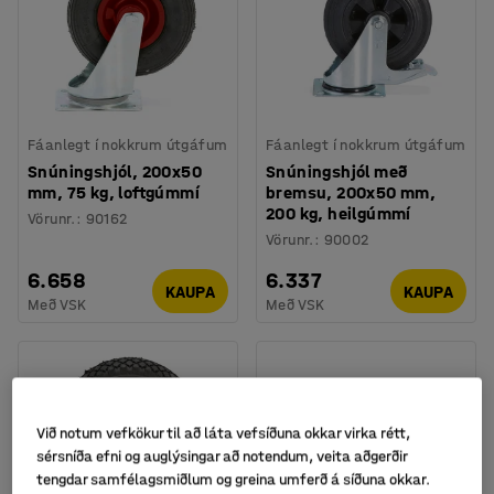
Fáanlegt í nokkrum útgáfum
Fáanlegt í nokkrum útgáfum
Snúningshjól, 200x50
Snúningshjól með
mm, 75 kg, loftgúmmí
bremsu, 200x50 mm,
200 kg, heilgúmmí
Vörunr.
:
90162
Vörunr.
:
90002
6.658
6.337
KAUPA
KAUPA
Með VSK
Með VSK
Við notum vefkökur til að láta vefsíðuna okkar virka rétt,
sérsníða efni og auglýsingar að notendum, veita aðgerðir
tengdar samfélagsmiðlum og greina umferð á síðuna okkar.