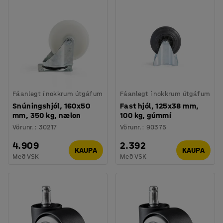
Fáanlegt í nokkrum útgáfum
Fáanlegt í nokkrum útgáfum
Snúningshjól, 160x50
Fast hjól, 125x38 mm,
mm, 350 kg, nælon
100 kg, gúmmí
Vörunr.
:
30217
Vörunr.
:
90375
4.909
2.392
KAUPA
KAUPA
Með VSK
Með VSK