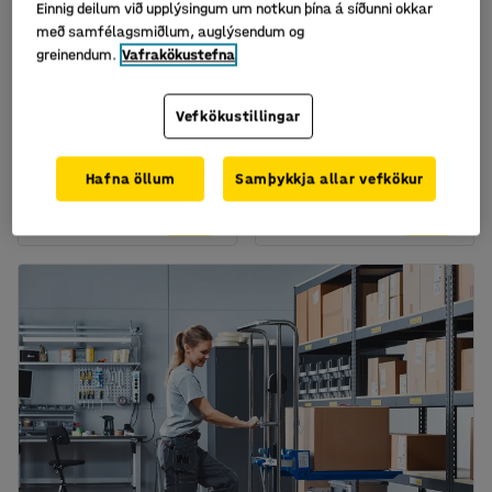
Einnig deilum við upplýsingum um notkun þína á síðunni okkar
með samfélagsmiðlum, auglýsendum og
greinendum.
Vafrakökustefna
Fáanlegt í nokkrum útgáfum
Fáanlegt í nokkrum útgáfum
Fast hjól, 260x85 mm,
Snúningshjól, 75x25
loftgúmmíhjól, 100 kg
mm, gegnheilt gúmmí,
Vefkökustillingar
60 kg
Vörunr.
:
90102
Vörunr.
:
90456
Hafna öllum
Samþykkja allar vefkökur
7.957
1.292
KAUPA
KAUPA
Með VSK
Með VSK