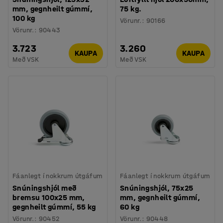
mm, gegnheilt gúmmí,
75 kg.
100 kg
Vörunr.
:
90166
Vörunr.
:
90443
3.723
3.260
KAUPA
KAUPA
Með VSK
Með VSK
Fáanlegt í nokkrum útgáfum
Fáanlegt í nokkrum útgáfum
Snúningshjól með
Snúningshjól, 75x25
bremsu 100x25 mm,
mm, gegnheilt gúmmí,
gegnheilt gúmmí, 55 kg
60 kg
Vörunr.
:
90452
Vörunr.
:
90448