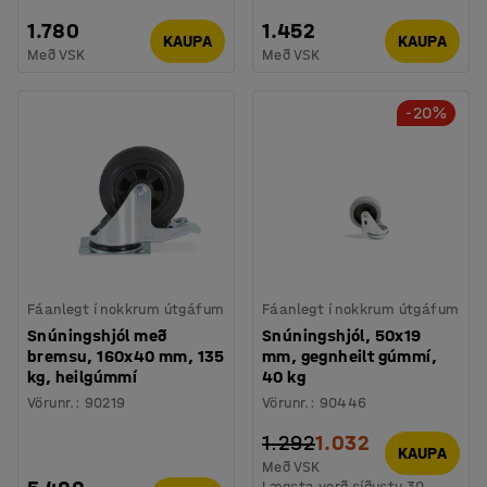
1.780
1.452
KAUPA
KAUPA
Með VSK
Með VSK
-20%
Fáanlegt í nokkrum útgáfum
Fáanlegt í nokkrum útgáfum
Snúningshjól með
Snúningshjól, 50x19
bremsu, 160x40 mm, 135
mm, gegnheilt gúmmí,
kg, heilgúmmí
40 kg
Vörunr.
:
90219
Vörunr.
:
90446
1.292
1.032
KAUPA
Með VSK
Lægsta verð síðustu 30