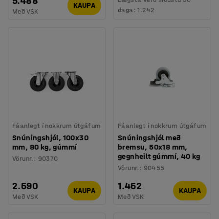
5.488
KAUPA
daga:
1.242
Með VSK
Fáanlegt í nokkrum útgáfum
Fáanlegt í nokkrum útgáfum
Snúningshjól, 100x30
Snúningshjól með
mm, 80 kg, gúmmí
bremsu, 50x18 mm,
gegnheilt gúmmí, 40 kg
Vörunr.
:
90370
Vörunr.
:
90455
2.590
1.452
KAUPA
KAUPA
Með VSK
Með VSK