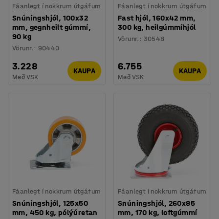
Fáanlegt í nokkrum útgáfum
Fáanlegt í nokkrum útgáfum
Snúningshjól, 100x32
Fast hjól, 160x42 mm,
mm, gegnheilt gúmmí,
300 kg, heilgúmmíhjól
90 kg
Vörunr.
:
30548
Vörunr.
:
90440
3.228
6.755
KAUPA
KAUPA
Með VSK
Með VSK
Fáanlegt í nokkrum útgáfum
Fáanlegt í nokkrum útgáfum
Snúningshjól, 125x50
Snúningshjól, 260x85
mm, 450 kg, pólýúretan
mm, 170 kg, loftgúmmí