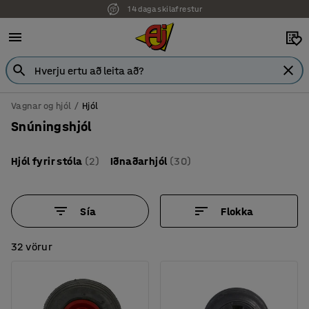
7 ára ábyrgð
Vagnar og hjól
Hjól
Snúningshjól
Hjól fyrir stóla
(2)
Iðnaðarhjól
(30)
Sía
Flokka
32 vörur