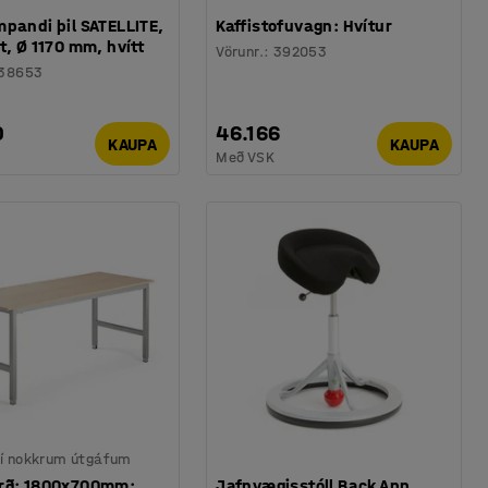
pandi þil SATELLITE,
Kaffistofuvagn: Hvítur
t, Ø 1170 mm, hvítt
Vörunr.
:
392053
38653
0
46.166
KAUPA
KAUPA
Með VSK
 í nokkrum útgáfum
rð: 1800x700mm:
Jafnvægisstóll Back App