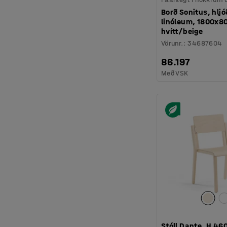
Borð Sonitus, hl
linóleum, 1800x
hvítt/beige
Vörunr.
:
34687604
86.197
Með VSK
Stóll Dante, H 46