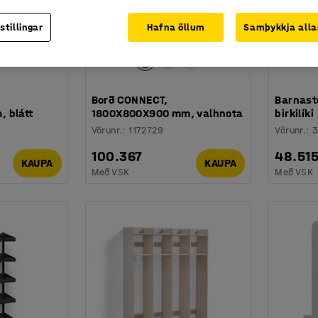
stillingar
Hafna öllum
Samþykkja alla
Borð CONNECT,
Barnast
 blátt
1800X800X900 mm, valhnota
birkilíki
Vörunr.
:
1172729
Vörunr.
:
100.367
48.51
KAUPA
KAUPA
Með VSK
Með VSK