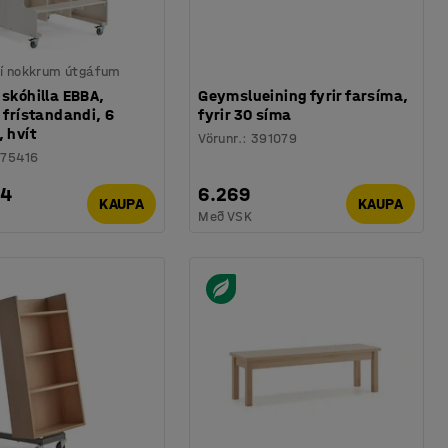
 í nokkrum útgáfum
 skóhilla EBBA,
Geymslueining fyrir farsíma,
, frístandandi, 6
fyrir 30 síma
, hvít
Vörunr.
:
391079
75416
74
6.269
KAUPA
KAUPA
Með VSK