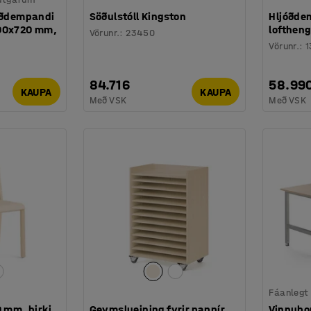
jóðdempandi
Söðulstóll Kingston
Hljóðdem
800x720 mm,
loftheng
Vörunr.
:
23450
Vörunr.
:
1
84.716
58.99
KAUPA
KAUPA
Með VSK
Með VSK
Fáanlegt
0 mm, birki
Geymslueining fyrir pappír,
Vinnubo