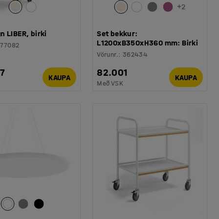
+
2
 LIBER, birki
Set bekkur:
L1200xB350xH360 mm: Birki
77082
Vörunr.
:
362434
27
82.001
KAUPA
KAUPA
Með VSK