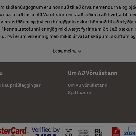
gum skólahúsgögnum eru hönnuð til að örva nemendurna og bjó
 þá til að læra. AJ Vörulistinn er staðráðinn í að hvetja til m
 vinnustöðum og því eru húsgögnin okkar hönnuð til að styðja v
 í kennslustofunni er mjög mikilvægt fyrir námið til að bækur,
lu. Því erum við einnig með mikið úrval af skápum, skúffum o
úsgögn
Lesa meira
með umhverfisvænum húsgögnum sem bera norræna Svansmerki
eikskóla. Hugmyndin varð til af löngun til að vera í fararbrodd
u
Um AJ Vörulistann
l að skipta máli í umhverfi þar sem börn eyða nokkrum klukku
vörur sem bera Svansmerkið er verið að taka ábyrga og meðvita
g kaupráðleggingar
Um AJ Vörulistann
umsjá. Öllu framleiðsluferlinu, frá skógi til fullunninnar vöru 
Sjálfbærni
nn
hluti af skóladeginum. Réttu húsgögnin í matsalnum hjálpa 
rá náminu. Samfellanleg borð eru sniðugir valkostir fyrir marga
tkun og nota salinn í annað.