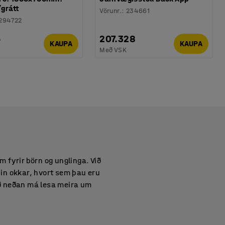
/grátt
Vörunr.
:
234661
294722
5
207.328
KAUPA
KAUPA
Með VSK
 fyrir börn og unglinga. Við
nin okkar, hvort sem þau eru
 að neðan má lesa meira um