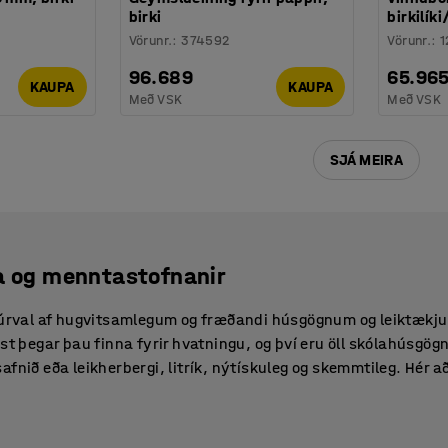
birki
birkilíki
Vörunr.
:
374592
Vörunr.
:
1
96.689
65.96
KAUPA
KAUPA
Með VSK
Með VSK
SJÁ MEIRA
la og menntastofnanir
 úrval af hugvitsamlegum og fræðandi húsgögnum og leiktækjum
est þegar þau finna fyrir hvatningu, og því eru öll skólahúsgög
afnið eða leikherbergi, litrík, nýtískuleg og skemmtileg. Hér