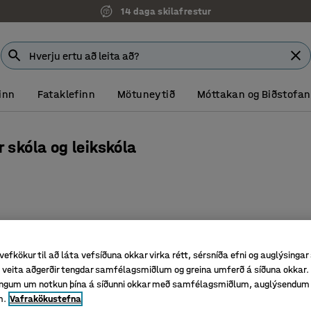
14 daga skilafrestur
inn
Fataklefinn
Mötuneytið
Móttakan og Biðstofan
 skóla og leikskóla
Nýtt
vefkökur til að láta vefsíðuna okkar virka rétt, sérsníða efni og auglýsingar
veita aðgerðir tengdar samfélagsmiðlum og greina umferð á síðuna okkar. 
singum um notkun þína á síðunni okkar með samfélagsmiðlum, auglýsendum
m.
Vafrakökustefna