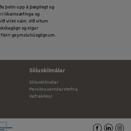
ða þeim upp á þægilegt og
eiri líkamsæfinga og
ið virkt nám. Við vitum
 skólagögn og eigur
g fleiri geymsluhúsgögnum.
ð og eru hönnuð
i umhverfisvitundar. Fyrir
Söluskilmálar
stundum á hverjum degi
ða ákvörðun fyrir bæði fyrir
Söluskilmálar
og síðan endurvinnslu er
Persónuverndarstefna
Vafrakökur
nemendunum að blanda geði
 skóla því það er hægt að