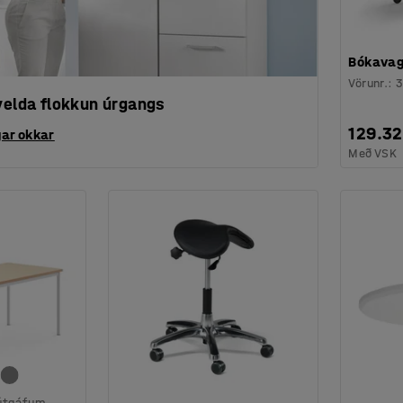
Bókavagn
Vörunr.
:
3
ðvelda flokkun úrgangs
129.3
gar okkar
Með VSK
 útgáfum