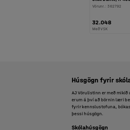
Vörunr.
:
362792
32.048
Með VSK
Húsgögn fyrir skó
AJ Vörulistinn er með mikið
erum á því að börnin læri b
fyrir kennslustofuna, bókas
þessi húsgögn.
Skólahúsgögn