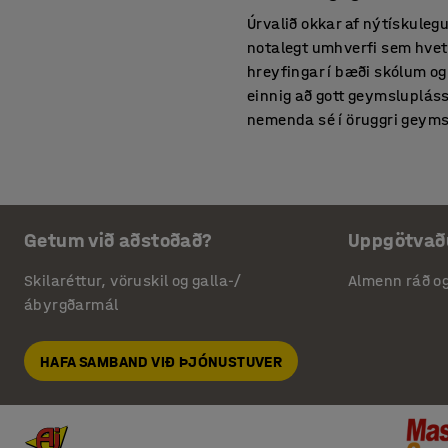
Úrvalið okkar af nýtískule
notalegt umhverfi sem hvetur
hreyfingar í bæði skólum og
einnig að gott geymslupláss
nemenda sé í öruggri geyms
Umhverfisvæn skólah
AJ hefur þróað vörulínu 
sérstaklega fyrir skóla og l
Getum við aðstoðað?
Uppgötvað
okkur var þetta tækifæri ti
vikunnar. Með því að velja 
Skilaréttur, vöruskil og galla-/
Almenn ráð o
umhverfið og börnin í þinni 
ábyrgðarmál
vandlega stýrt.
HAFA SAMBAND VIÐ ÞJÓNUSTUVER
Húsgögn fyrir matsali
Matartíminn er mikilvægur 
við aðra og taka sér hvíld f
setja þau til hliðar eftir no