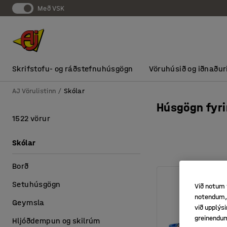
Með VSK
Skrifstofu- og ráðstefnuhúsgögn
Vöruhúsið og iðnaður
AJ Vörulistinn
Skólar
Húsgögn fyrir
1522 vörur
Skólar
Borð
Setuhúsgögn
Við notum 
notendum, 
Geymsla
við upplý
greinendu
Hljóðdempun og skilrúm