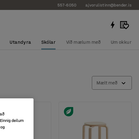
557-6050
ajvorulistinn@bender.is
Utandyra
Skólar
Við mælum með
Um okkur
Mælt með
 að
Einnig deilum
 og