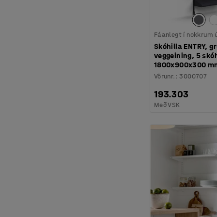
Fáanlegt í nokkrum
Skóhilla ENTRY, g
veggeining, 5 skóh
1800x900x300 mm
Vörunr.
:
3000707
193.303
Með VSK