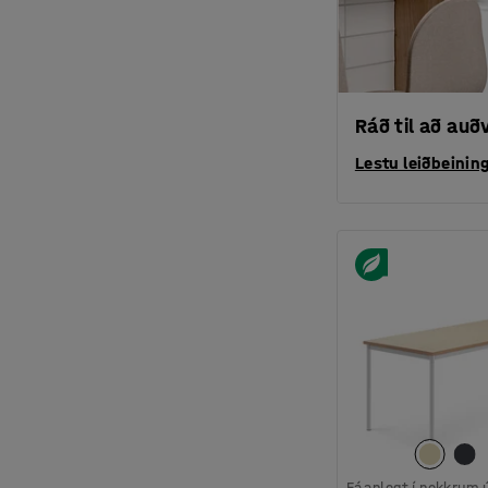
Ráð til að au
Lestu leiðbeinin
Fáanlegt í nokkrum