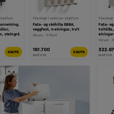
 útgáfum
Fáanlegt í nokkrum útgáfum
Fáanlegt
runneining,
Fata- og skóhilla EBBA,
Fata- og
illur,
veggfest, 4 einingar, hvít
tvíhliða
, steingrá
einingar
Vörunr.
:
375411
Vörunr.
:
3
161.700
322.6
KAUPA
KAUPA
Með VSK
Með VSK