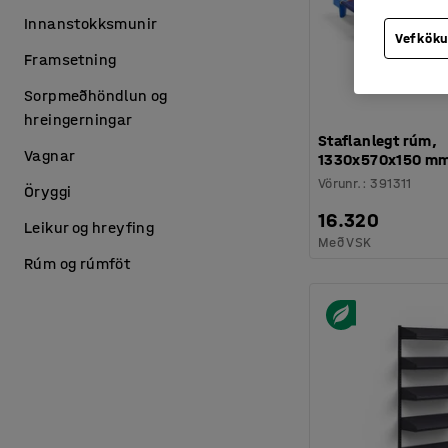
Innanstokksmunir
Vefköku
Framsetning
Sorpmeðhöndlun og
hreingerningar
Staflanlegt rúm,
Vagnar
1330x570x150 mm,
Vörunr.
:
391311
Öryggi
16.320
Leikur og hreyfing
Með VSK
Rúm og rúmföt