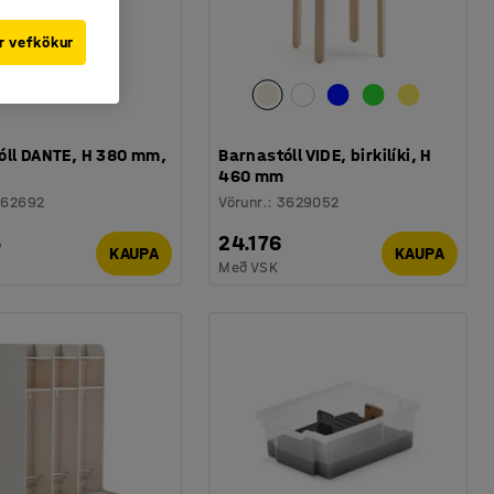
r vefkökur
óll DANTE, H 380 mm,
Barnastóll VIDE, birkilíki, H
460 mm
362692
Vörunr.
:
3629052
5
24.176
KAUPA
KAUPA
Með VSK