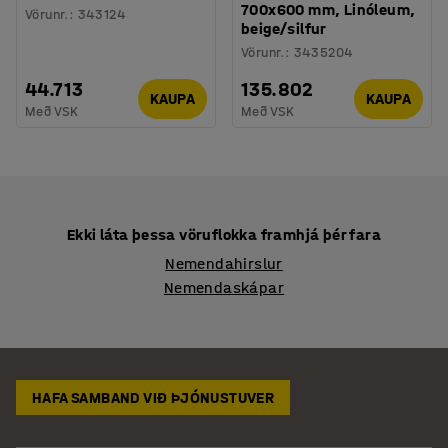
700x600 mm, Linóleum,
Vörunr.
:
343124
beige/silfur
Vörunr.
:
3435204
44.713
135.802
KAUPA
KAUPA
Með VSK
Með VSK
Ekki láta þessa vöruflokka framhjá þér fara
Nemendahirslur
Nemendaskápar
HAFA SAMBAND VIÐ ÞJÓNUSTUVER