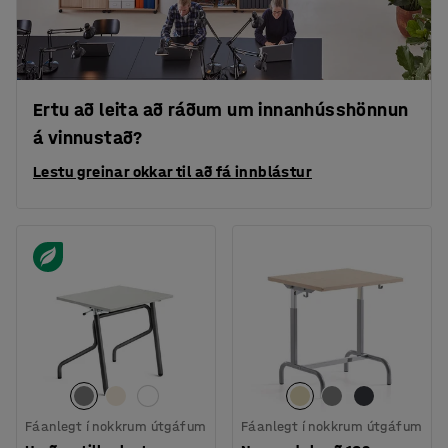
Ertu að leita að ráðum um innanhússhönnun
á vinnustað?
Lestu greinar okkar til að fá innblástur
Fáanlegt í nokkrum útgáfum
Fáanlegt í nokkrum útgáfum