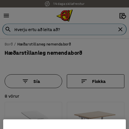
7 ára ábyrgð
Borð
Hæðarstillaneg nemendaborð
Hæðarstillanleg nemendaborð
Sía
Flokka
8 vörur