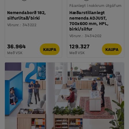
Fáanlegt í nokkrum útgáfum
Nemendaborð 182,
Hæðarstillanlegt
silfurlitað/birki
nemenda ADJUST,
700x600 mm, HPL,
Vörunr.
:
343222
birki/silfur
Vörunr.
:
3434202
36.964
129.327
KAUPA
KAUPA
Með VSK
Með VSK