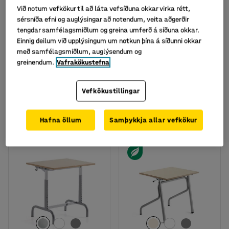
Við notum vefkökur til að láta vefsíðuna okkar virka rétt,
sérsníða efni og auglýsingar að notendum, veita aðgerðir
tengdar samfélagsmiðlum og greina umferð á síðuna okkar.
Einnig deilum við upplýsingum um notkun þína á síðunni okkar
með samfélagsmiðlum, auglýsendum og
Fáanlegt í nokkrum útgáfum
greinendum.
Vafrakökustefna
Hæðarstillanlegt borð
Nemendaborð Axiom
Attune, hvítt
silfurlitað/birki
Vörunr.
:
149050
Vörunr.
:
343122
Vefkökustillingar
68.329
36.964
KAUPA
KAUPA
Með VSK
Með VSK
Hafna öllum
Samþykkja allar vefkökur