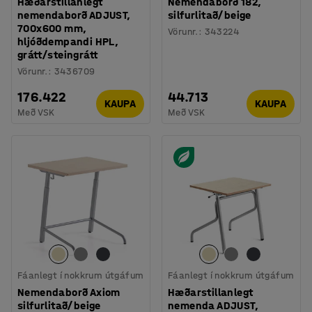
Hæðarstillanlegt
Nemendaborð 182,
nemendaborð ADJUST,
silfurlitað/beige
700x600 mm,
Vörunr.
:
343224
hljóðdempandi HPL,
grátt/steingrátt
Vörunr.
:
3436709
176.422
44.713
KAUPA
KAUPA
Með VSK
Með VSK
Fáanlegt í nokkrum útgáfum
Fáanlegt í nokkrum útgáfum
Nemendaborð Axiom
Hæðarstillanlegt
silfurlitað/beige
nemenda ADJUST,