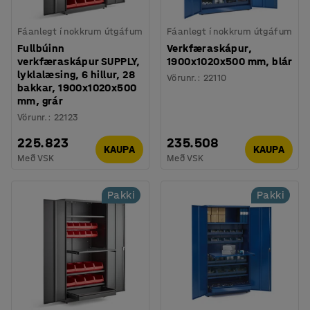
Fáanlegt í nokkrum útgáfum
Fáanlegt í nokkrum útgáfum
Fullbúinn
Verkfæraskápur,
verkfæraskápur SUPPLY,
1900x1020x500 mm, blár
lyklalæsing, 6 hillur, 28
Vörunr.
:
22110
bakkar, 1900x1020x500
mm, grár
Vörunr.
:
22123
225.823
235.508
KAUPA
KAUPA
Með VSK
Með VSK
Pakki
Pakki