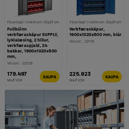
Fáanlegt í nokkrum útgáfum
Fáanlegt í nokkrum útgáfum
Fullbúinn
Verkfæraskápur,
verkfæraskápur SUPPLY,
1900x1020x500 mm, blár
lyklalæsing, 2 hillur,
Vörunr.
:
22116
verkfæraspjald, 24
bakkar, 1900x1020x500
mm,
Vörunr.
:
22129
179.497
225.823
KAUPA
KAUPA
Með VSK
Með VSK