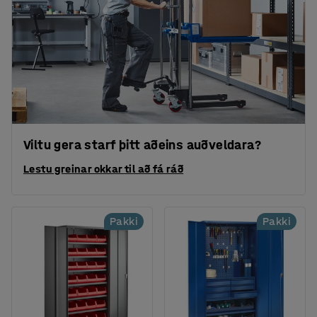
Viltu gera starf þitt aðeins auðveldara?
Lestu greinar okkar til að fá ráð
Pakki
Pakki