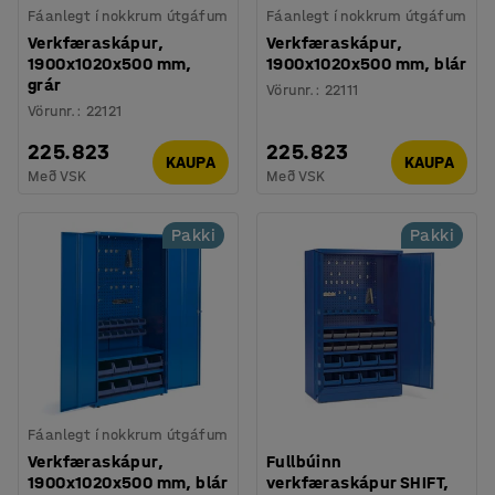
Fáanlegt í nokkrum útgáfum
Fáanlegt í nokkrum útgáfum
Verkfæraskápur,
Verkfæraskápur,
1900x1020x500 mm,
1900x1020x500 mm, blár
grár
Vörunr.
:
22111
Vörunr.
:
22121
225.823
225.823
KAUPA
KAUPA
Með VSK
Með VSK
Pakki
Pakki
Fáanlegt í nokkrum útgáfum
Verkfæraskápur,
Fullbúinn
1900x1020x500 mm, blár
verkfæraskápur SHIFT,