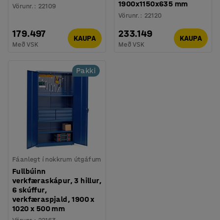
1900x1150x635 mm
Vörunr.
:
22109
Vörunr.
:
22120
179.497
233.149
KAUPA
KAUPA
Með VSK
Með VSK
Pakki
Fáanlegt í nokkrum útgáfum
Fullbúinn
verkfæraskápur, 3 hillur,
6 skúffur,
verkfæraspjald, 1900 x
1020 x 500 mm