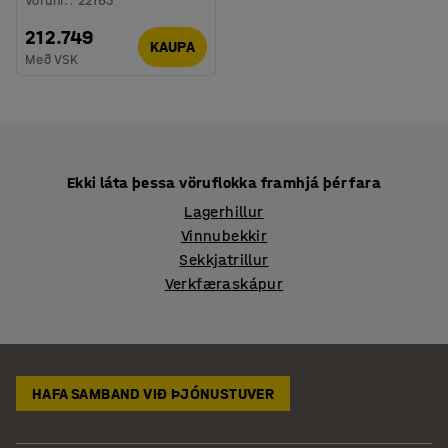
Vörunr.
:
22163
212.749
KAUPA
Með VSK
Ekki láta þessa vöruflokka framhjá þér fara
Lagerhillur
Vinnubekkir
Sekkjatrillur
Verkfæraskápur
HAFA SAMBAND VIÐ ÞJÓNUSTUVER