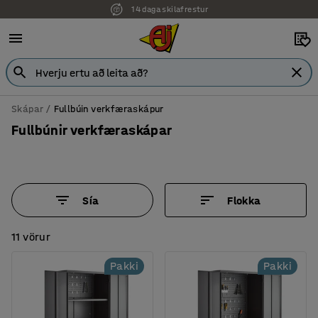
14 daga skilafrestur
Skápar
Fullbúin verkfæraskápur
Fullbúnir verkfæraskápar
Sía
Flokka
11 vörur
Pakki
Pakki