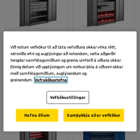
Fáanlegt í nokkrum útgáfum
Fáanlegt í nokkrum útgáfum
Fullbúinn
Verkfæraskápur með
verkfæraskápur SUPPLY,
kóðalás, 2 hillur, 6
Við notum vefkökur til að láta vefsíðuna okkar virka rétt,
lyklalæsing, 3 hillur, 6
skúffur, 8 bakkar,
sérsníða efni og auglýsingar að notendum, veita aðgerðir
skúffur, verkfæraspjald,
1900x1020x500 mm,
tengdar samfélagsmiðlum og greina umferð á síðuna okkar.
1900x1020x500 mm,
grár
Einnig deilum við upplýsingum um notkun þína á síðunni okkar
Vörunr.
:
22127
Vörunr.
:
22126
með samfélagsmiðlum, auglýsendum og
greinendum.
Vafrakökustefna
212.749
277.477
KAUPA
KAUPA
Með VSK
Með VSK
Vefkökustillingar
Pakki
Pakki
Hafna öllum
Samþykkja allar vefkökur