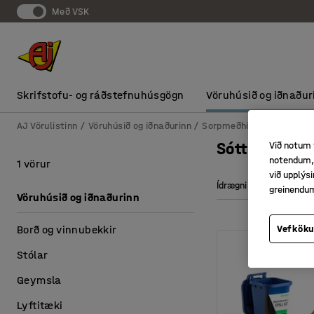
Með VSK
Skrifstofu- og ráðstefnuhúsgögn
Vöruhúsið og iðnaður
AJ Vörulistinn
Vöruhúsið og iðnaðurinn
Sorpmeðhöndlun og hrein
Sótthreinsun
Við notum 
notendum, 
1 vörur
við upplý
Ídrægni
greinendu
Vöruhúsið og iðnaðurinn
Borð og vinnubekkir
Vefköku
Stólar
Geymsla
Lyftitæki