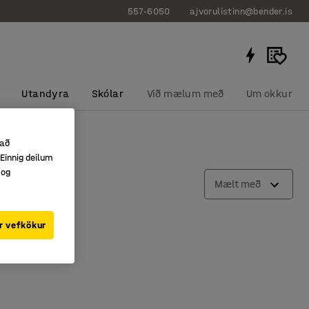
557-6050
ajvorulistinn@bender.is
Utandyra
Skólar
Við mælum með
Um okkur
 að
Einnig deilum
 og
Mælt með
r vefkökur