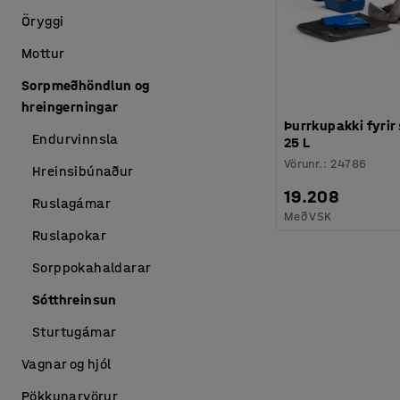
Öryggi
Mottur
Sorpmeðhöndlun og
hreingerningar
Þurrkupakki fyrir s
Endurvinnsla
25 L
Vörunr.
:
24786
Hreinsibúnaður
19.208
Ruslagámar
Með VSK
Ruslapokar
Sorppokahaldarar
Sótthreinsun
Sturtugámar
Vagnar og hjól
Pökkunarvörur