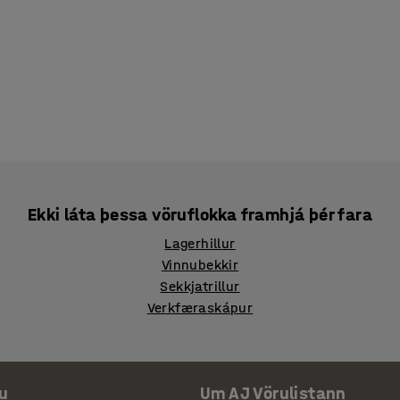
Ekki láta þessa vöruflokka framhjá þér fara
Lagerhillur
Vinnubekkir
Sekkjatrillur
Verkfæraskápur
u
Um AJ Vörulistann