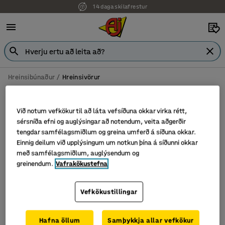
14 daga skilafrestur
Hreinsibúnaður
Hreinsivörur
Moppur
Við notum vefkökur til að láta vefsíðuna okkar virka rétt,
sérsníða efni og auglýsingar að notendum, veita aðgerðir
tengdar samfélagsmiðlum og greina umferð á síðuna okkar.
Sía
Flokka
Einnig deilum við upplýsingum um notkun þína á síðunni okkar
með samfélagsmiðlum, auglýsendum og
greinendum.
Vafrakökustefna
2 vörur
Vefkökustillingar
Hafna öllum
Samþykkja allar vefkökur