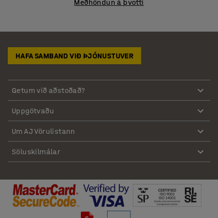
Meðhöndun á þvotti
HAFA SAMBAND VIÐ ÞJÓNUSTUVER
Getum við aðstoðað?
Uppgötvaðu
Um AJ Vörulistann
Söluskilmálar