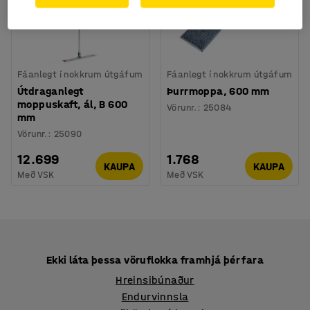
Fáanlegt í nokkrum útgáfum
Fáanlegt í nokkrum útgáfum
Útdraganlegt
Þurrmoppa, 600 mm
moppuskaft, ál, B 600
Vörunr.
:
25084
mm
Vörunr.
:
25090
12.699
1.768
KAUPA
KAUPA
Með VSK
Með VSK
Ekki láta þessa vöruflokka framhjá þér fara
Hreinsibúnaður
Endurvinnsla