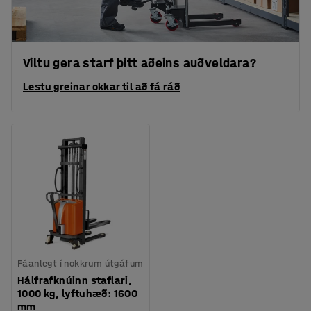
Viltu gera starf þitt aðeins auðveldara?
Lestu greinar okkar til að fá ráð
Fáanlegt í nokkrum útgáfum
Hálfrafknúinn staflari,
1000 kg, lyftuhæð: 1600
mm