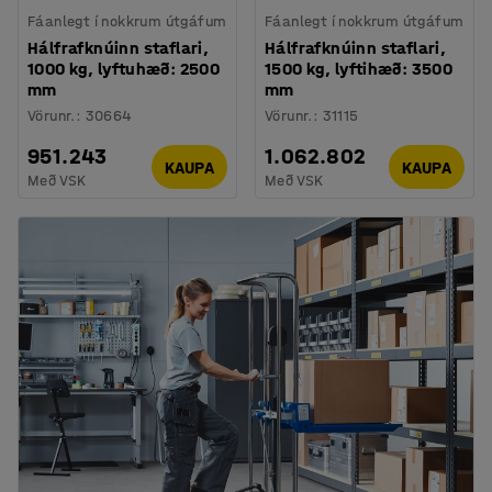
Fáanlegt í nokkrum útgáfum
Fáanlegt í nokkrum útgáfum
Hálfrafknúinn staflari,
Hálfrafknúinn staflari,
1000 kg, lyftuhæð: 2500
1500 kg, lyftihæð: 3500
mm
mm
Vörunr.
:
30664
Vörunr.
:
31115
951.243
1.062.802
KAUPA
KAUPA
Með VSK
Með VSK