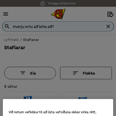
14 daga skilafrestur
Lyftitæki
Staflarar
Staflarar
Sía
Flokka
5 vörur
Við notum vefkökur til að láta vefsíðuna okkar virka rétt,