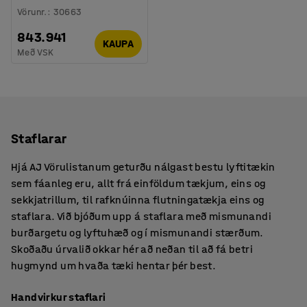
Vörunr.
:
30663
843.941
KAUPA
Með VSK
Staflarar
Hjá AJ Vörulistanum geturðu nálgast bestu lyftitækin
sem fáanleg eru, allt frá einföldum tækjum, eins og
sekkjatrillum, til rafknúinna flutningatækja eins og
staflara. Við bjóðum upp á staflara með mismunandi
burðargetu og lyftuhæð og í mismunandi stærðum.
Skoðaðu úrvalið okkar hér að neðan til að fá betri
hugmynd um hvaða tæki hentar þér best.
Handvirkur staflari