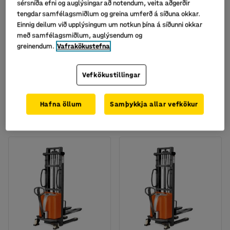
sérsníða efni og auglýsingar að notendum, veita aðgerðir
tengdar samfélagsmiðlum og greina umferð á síðuna okkar.
Einnig deilum við upplýsingum um notkun þína á síðunni okkar
með samfélagsmiðlum, auglýsendum og
greinendum.
Vafrakökustefna
Fáanlegt í nokkrum útgáfum
Fáanlegt í nokkrum útgáfum
Handknúinn staflari,
Handknúinn staflari,
Vefkökustillingar
lyftihæð: 2500 mm
lyftihæð: 1600 mm
Vörunr.
:
30077
Vörunr.
:
30076
Hafna öllum
Samþykkja allar vefkökur
345.675
291.055
KAUPA
KAUPA
Með VSK
Með VSK