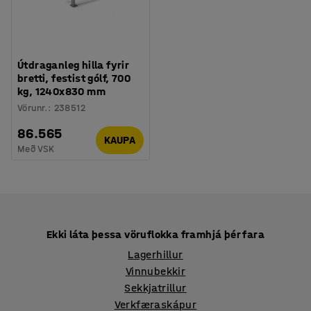
Útdraganleg hilla fyrir
bretti, festist gólf, 700
kg, 1240x830 mm
Vörunr.
:
238512
86.565
KAUPA
Með VSK
Ekki láta þessa vöruflokka framhjá þér fara
Lagerhillur
Vinnubekkir
Sekkjatrillur
Verkfæraskápur