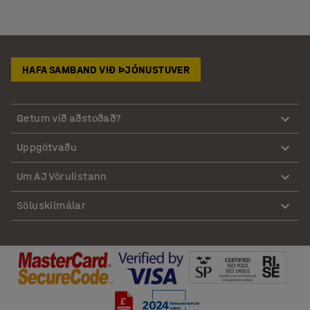
HAFA SAMBAND VIÐ ÞJÓNUSTUVER
Getum við aðstoðað?
Uppgötvaðu
Um AJ Vörulistann
Söluskilmálar