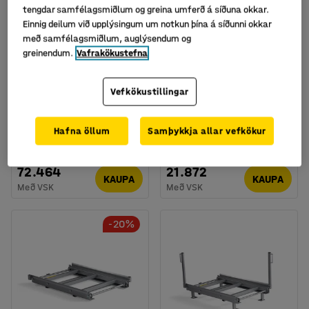
tengdar samfélagsmiðlum og greina umferð á síðuna okkar.
Einnig deilum við upplýsingum um notkun þína á síðunni okkar
með samfélagsmiðlum, auglýsendum og
greinendum.
Vafrakökustefna
Útdraganleg hilla fyrir
Burðarplata fyrir
Vefkökustillingar
bretti, festist á
brettakraga
burðarbita, 700 kg,
Vörunr.
:
238513
1240x830 mm
Hafna öllum
Samþykkja allar vefkökur
Vörunr.
:
238511
72.464
21.872
KAUPA
KAUPA
Með VSK
Með VSK
-20%