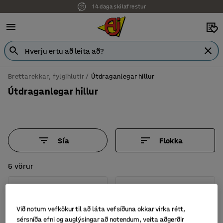
14 daga skilafrestur
Brettarekkar, fylgihlutir
Útdraganlegar hillur
Útdraganlegar hillur
Sía
Flokka
5 vörur
Við notum vefkökur til að láta vefsíðuna okkar virka rétt,
sérsníða efni og auglýsingar að notendum, veita aðgerðir