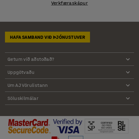
Verkfæraskápur
HAFA SAMBAND VIÐ ÞJÓNUSTUVER
Getum við aðstoðað?
Uppgötvaðu
Um AJ Vörulistann
Söluskilmálar