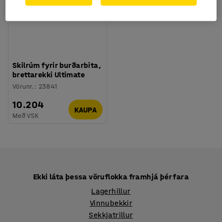
Skilrúm fyrir burðarbita,
brettarekki Ultimate
Vörunr.
:
23841
10.204
KAUPA
Með VSK
Ekki láta þessa vöruflokka framhjá þér fara
Lagerhillur
Vinnubekkir
Sekkjatrillur