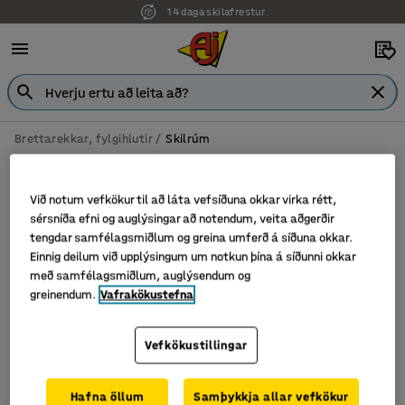
14 daga skilafrestur
Brettarekkar, fylgihlutir
Skilrúm
Skilrúm
Við notum vefkökur til að láta vefsíðuna okkar virka rétt,
sérsníða efni og auglýsingar að notendum, veita aðgerðir
tengdar samfélagsmiðlum og greina umferð á síðuna okkar.
Sía
Flokka
Einnig deilum við upplýsingum um notkun þína á síðunni okkar
með samfélagsmiðlum, auglýsendum og
greinendum.
Vafrakökustefna
1 vörur
Vefkökustillingar
Hafna öllum
Samþykkja allar vefkökur