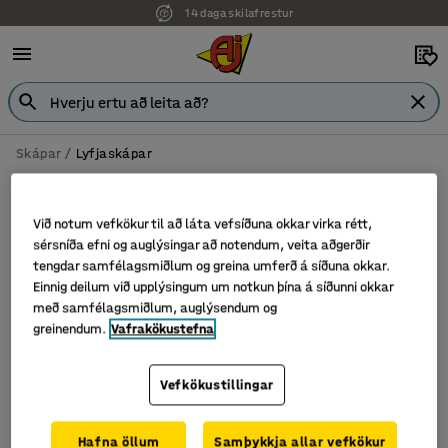
14 daga skilafrestur
Skápar
Lyfjaskápar
Lyfjaskápar
Við notum vefkökur til að láta vefsíðuna okkar virka rétt,
sérsníða efni og auglýsingar að notendum, veita aðgerðir
tengdar samfélagsmiðlum og greina umferð á síðuna okkar.
Sía
Flokka
Einnig deilum við upplýsingum um notkun þína á síðunni okkar
með samfélagsmiðlum, auglýsendum og
greinendum.
Vafrakökustefna
2 vörur
Vefkökustillingar
Hafna öllum
Samþykkja allar vefkökur