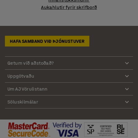
Aukahlutir fyrir skrifborð
HAFA SAMBAND VIÐ ÞJÓNUSTUVER
Getum við aðstoðað?
Uppgötvaðu
Um AJ Vörulistann
Söluskilmálar