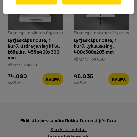
Fáanlegt í nokkrum útgáfum
Fáanlegt í nokkrum útgáfum
Lyfjaskápur Cure, 1
Lyfjaskápur Cure, 1
hurð, útdraganleg hilla,
hurð, lyklalæsing,
kóðalás, 455x400x300
400x380x285 mm
mm
Vörunr.
:
134660
Vörunr.
:
134665
74.090
45.035
KAUPA
KAUPA
Með VSK
Með VSK
Ekki láta þessa vöruflokka framhjá þér fara
Skrifstofustólar
Innanstokksmunir