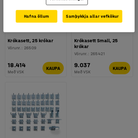
Hafna öllum
Samþykkja allar vefkökur
Krókasett, 25 krókar
Krókasett Small, 25
krókar
Vörunr.
:
26509
Vörunr.
:
265421
18.414
9.037
KAUPA
KAUPA
Með VSK
Með VSK