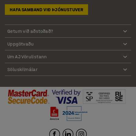
HAFA SAMBAND VIÐ ÞJÓNUSTUVER
Getum við aðstoðað?
Uppgötvaðu
Um AJ Vörulistann
Söluskilmálar