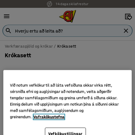
14 daga skilafrestur
Verkfæraspjöld og krókar
Krókasett
Krókasett
Flokka
Við notum vefkökur til að láta vefsíðuna okkar virka rétt,
sérsníða efni og auglýsingar að notendum, veita aðgerðir
tengdar samfélagsmiðlum og greina umferð á síðuna okkar.
3 vörur
Einnig deilum við upplýsingum um notkun þína á síðunni okkar
með samfélagsmiðlum, auglýsendum og
greinendum.
Vafrakökustefna
Vefkökustillingar