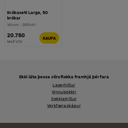
Krókasett Large, 50
krókar
Vörunr.
:
265441
20.750
KAUPA
Með VSK
Ekki láta þessa vöruflokka framhjá þér fara
Lagerhillur
Vinnubekkir
Sekkjatrillur
Verkfæraskápur