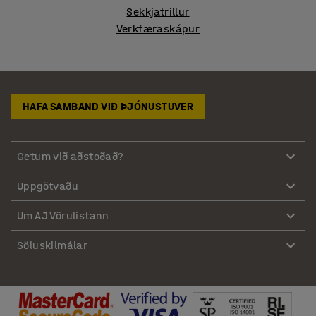
Sekkjatrillur
Verkfæraskápur
HAFA SAMBAND VIÐ ÞJÓNUSTUVER
Getum við aðstoðað?
Uppgötvaðu
Um AJ Vörulistann
Söluskilmálar