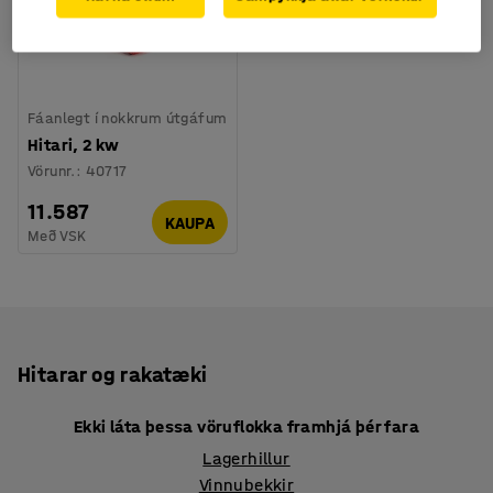
Fáanlegt í nokkrum útgáfum
Hitari, 2 kw
Vörunr.
:
40717
11.587
KAUPA
Með VSK
Hitarar og rakatæki
Ekki láta þessa vöruflokka framhjá þér fara
Lagerhillur
Vinnubekkir