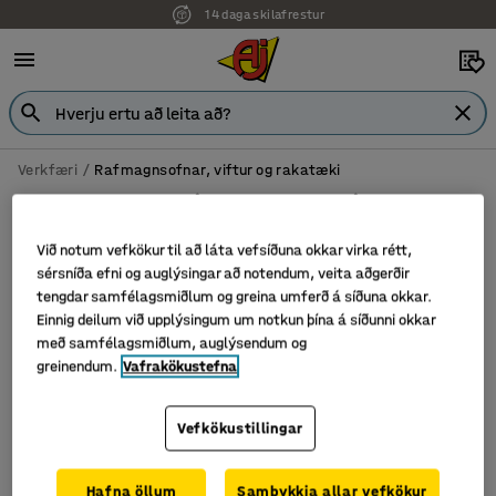
14 daga skilafrestur
Verkfæri
Rafmagnsofnar, viftur og rakatæki
Rafmagnsofnar, viftur og rakatæki
Við notum vefkökur til að láta vefsíðuna okkar virka rétt,
sérsníða efni og auglýsingar að notendum, veita aðgerðir
tengdar samfélagsmiðlum og greina umferð á síðuna okkar.
Sía
Flokka
Einnig deilum við upplýsingum um notkun þína á síðunni okkar
með samfélagsmiðlum, auglýsendum og
greinendum.
Vafrakökustefna
1 vörur
Vefkökustillingar
Hafna öllum
Samþykkja allar vefkökur