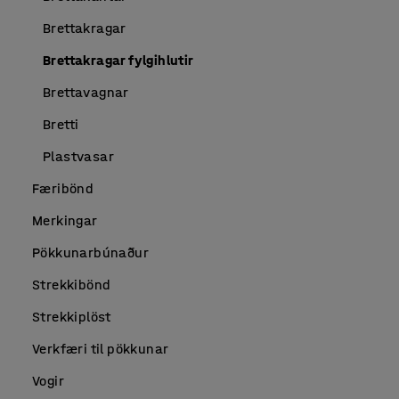
Brettakragar
Brettakragar fylgihlutir
Brettavagnar
Bretti
Plastvasar
Færibönd
Merkingar
Pökkunarbúnaður
Strekkibönd
Strekkiplöst
Verkfæri til pökkunar
Vogir