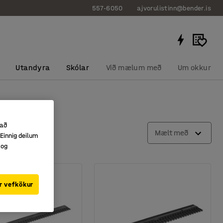
557-6050
ajvorulistinn@bender.is
Utandyra
Skólar
Við mælum með
Um okkur
 að
Mælt með
Einnig deilum
 og
r vefkökur