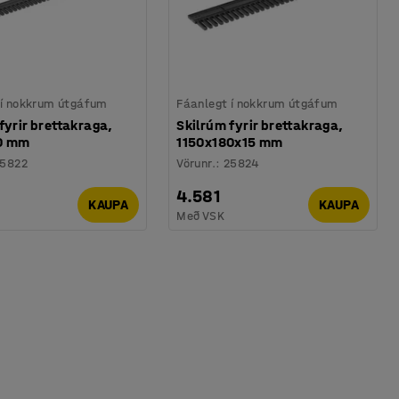
 í nokkrum útgáfum
Fáanlegt í nokkrum útgáfum
fyrir brettakraga,
Skilrúm fyrir brettakraga,
0 mm
1150x180x15 mm
5822
Vörunr.
:
25824
4.581
KAUPA
KAUPA
Með VSK