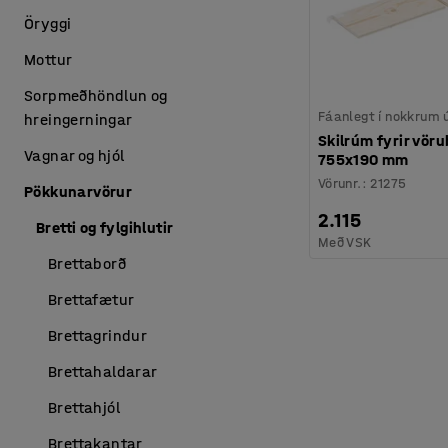
Öryggi
Mottur
Sorpmeðhöndlun og
Fáanlegt í nokkrum
hreingerningar
Skilrúm fyrir vöru
Vagnar og hjól
755x190 mm
Vörunr.
:
21275
Pökkunarvörur
2.115
Bretti og fylgihlutir
Með VSK
Brettaborð
Brettafætur
Brettagrindur
Brettahaldarar
Brettahjól
Brettakantar