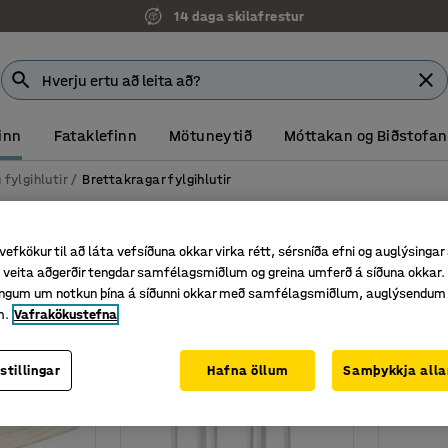
14 daga skilafrestur
inn
Fataklefinn
Mötuneytið
Móttakan og Biðstofan
 fylgihlutir
Brettakragar fylgihlutir
fylgihlutir
vefkökur til að láta vefsíðuna okkar virka rétt, sérsníða efni og auglýsingar
Breidd
Þvermál hjóla
Efni
Sjá fleiri filtera
veita aðgerðir tengdar samfélagsmiðlum og greina umferð á síðuna okkar. 
singum um notkun þína á síðunni okkar með samfélagsmiðlum, auglýsendum
m.
Vafrakökustefna
stillingar
Hafna öllum
Samþykkja alla