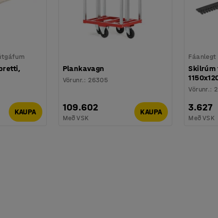
 útgáfum
Fáanlegt
bretti,
Plankavagn
Skilrúm 
1150x12
Vörunr.
:
26305
Vörunr.
:
2
109.602
3.627
KAUPA
KAUPA
Með VSK
Með VSK