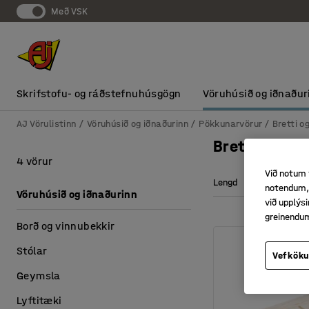
Með VSK
Skrifstofu- og ráðstefnuhúsgögn
Vöruhúsið og iðnaður
AJ Vörulistinn
Vöruhúsið og iðnaðurinn
Pökkunarvörur
Bretti og
Brettakragar 
4 vörur
Við notum 
Lengd
Hæð
notendum, 
Vöruhúsið og iðnaðurinn
við upplý
greinendu
Borð og vinnubekkir
Stólar
Vefköku
Geymsla
Lyftitæki