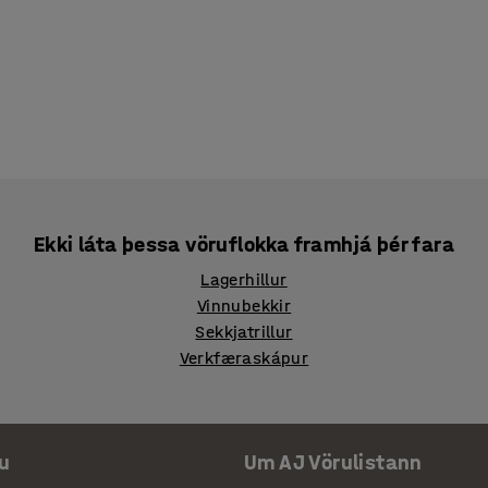
Ekki láta þessa vöruflokka framhjá þér fara
Lagerhillur
Vinnubekkir
Sekkjatrillur
Verkfæraskápur
u
Um AJ Vörulistann