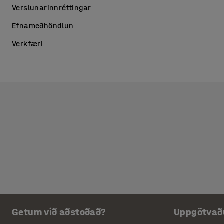
Verslunarinnréttingar
Efnameðhöndlun
Verkfæri
Getum við aðstoðað?
Uppgötvað