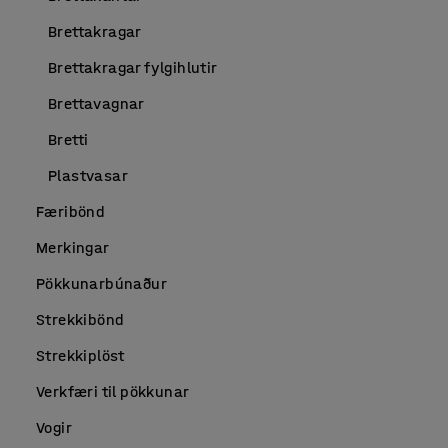
Brettakragar
Brettakragar fylgihlutir
Brettavagnar
Bretti
Plastvasar
Færibönd
Merkingar
Pökkunarbúnaður
Strekkibönd
Strekkiplöst
Verkfæri til pökkunar
Vogir