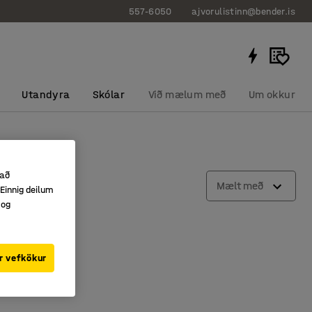
557-6050
ajvorulistinn@bender.is
Utandyra
Skólar
Við mælum með
Um okkur
 að
Mælt með
Einnig deilum
 og
r vefkökur