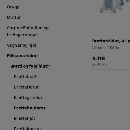
Öryggi
Mottur
Sorpmeðhöndlun og
hreingerningar
Brettahöldur, 4 í 
Vagnar og hjól
Vörunr.
:
25804
Pökkunarvörur
4.116
Með VSK
Bretti og fylgihlutir
Brettaborð
Brettafætur
Brettagrindur
Brettahaldarar
Brettahjól
Brettakantar