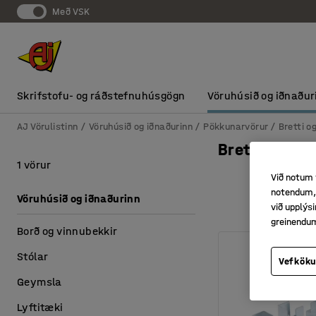
Með VSK
Skrifstofu- og ráðstefnuhúsgögn
Vöruhúsið og iðnaður
AJ Vörulistinn
Vöruhúsið og iðnaðurinn
Pökkunarvörur
Bretti og
Brettahaldar
1 vörur
Við notum 
notendum, 
Vöruhúsið og iðnaðurinn
við upplý
greinendu
Borð og vinnubekkir
Stólar
Vefköku
Geymsla
Lyftitæki