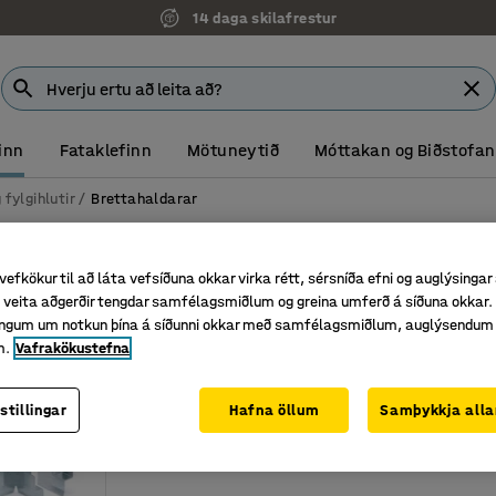
14 daga skilafrestur
inn
Fataklefinn
Mötuneytið
Móttakan og Biðstofan
 fylgihlutir
Brettahaldarar
ar
vefkökur til að láta vefsíðuna okkar virka rétt, sérsníða efni og auglýsingar
veita aðgerðir tengdar samfélagsmiðlum og greina umferð á síðuna okkar. 
singum um notkun þína á síðunni okkar með samfélagsmiðlum, auglýsendum
m.
Vafrakökustefna
stillingar
Hafna öllum
Samþykkja alla