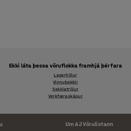
Ekki láta þessa vöruflokka framhjá þér fara
Lagerhillur
Vinnubekkir
Sekkjatrillur
Verkfæraskápur
u
Um AJ Vörulistann