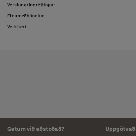
Verslunarinnréttingar
Efnameðhöndlun
Verkfæri
Getum við aðstoðað?
Uppgötvað