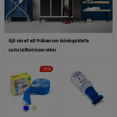
Sjö skref að frábærum búningsklefa
Lestu leiðbeiningar okkar
-15%