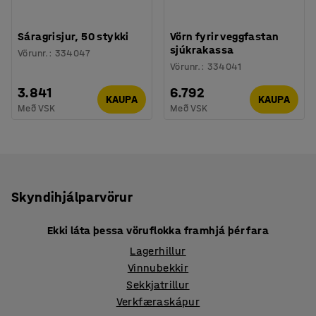
Sáragrisjur, 50 stykki
Vörn fyrir veggfastan
sjúkrakassa
Vörunr.
:
334047
Vörunr.
:
334041
3.841
6.792
KAUPA
KAUPA
Með VSK
Með VSK
Skyndihjálparvörur
Ekki láta þessa vöruflokka framhjá þér fara
Lagerhillur
Vinnubekkir
Sekkjatrillur
Verkfæraskápur