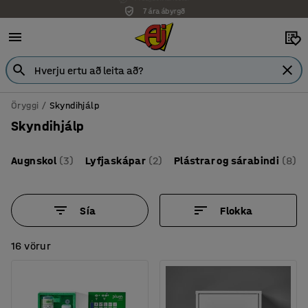
7 ára ábyrgð
Öryggi
Skyndihjálp
Skyndihjálp
Augnskol
(3)
Lyfjaskápar
(2)
Plástrar og sárabindi
(8)
Sía
Flokka
16 vörur