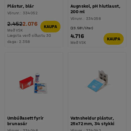
Plástur, blár
Augnskol, pH hlutlaust,
200 ml
Vörunr.
:
334052
Vörunr.
:
334058
2.452
2.076
KAUPA
(23.581/líter)
Með VSK
4.716
Lægsta verð síðustu 30
KAUPA
daga:
2.358
Með VSK
Umbúðasett fyrir
Vatnsheldur plástur,
brunasár
25x72 mm, 34 stykki
Vörunr.
:
334046
Vörunr.
:
334042