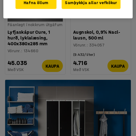
Hafna öllum
Samþykkja allar vefkökur
Fáanlegt í nokkrum útgáfum
Lyfjaskápur Cure, 1
Augnskol, 0,9% Nacl-
hurð, lyklalæsing,
lausn, 500 ml
400x380x285 mm
Vörunr.
:
334057
Vörunr.
:
134660
(9.432/líter)
45.035
4.716
KAUPA
KAUPA
Með VSK
Með VSK