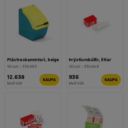
Plástraskammtari, beige
Þrýstiumbúðir, litlar
Vörunr.
:
334053
Vörunr.
:
334048
12.638
936
KAUPA
KAUPA
Með VSK
Með VSK