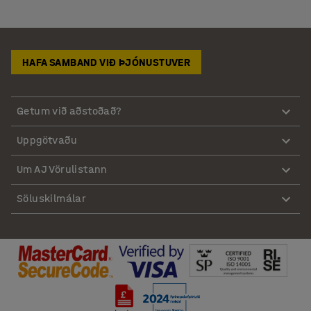
HAFA SAMBAND VIÐ ÞJÓNUSTUVER
Getum við aðstoðað?
Uppgötvaðu
Um AJ Vörulistann
Söluskilmálar