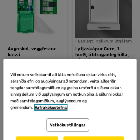
Fáanlegt í nokkrum útgáfum
Augnskol, veggfestur
Lyfjaskápur Cure, 1
kassi
hurð, útdraganleg hilla,
kóðalás, 455x400x300
Vörunr.
:
334056
mm
Vörunr.
:
134665
Við notum vefkökur til að láta vefsíðuna okkar virka rétt,
sérsníða efni og auglýsingar að notendum, veita aðgerðir
25.090
74.090
tengdar samfélagsmiðlum og greina umferð á síðuna okkar.
KAUPA
KAUPA
Með VSK
Með VSK
Einnig deilum við upplýsingum um notkun þína á síðunni okkar
með samfélagsmiðlum, auglýsendum og
greinendum.
Vafrakökustefna
Vefkökustillingar