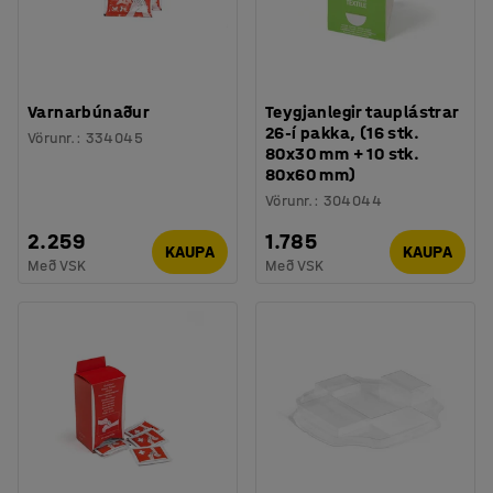
Varnarbúnaður
Teygjanlegir tauplástrar
26-í pakka, (16 stk.
Vörunr.
:
334045
80x30 mm + 10 stk.
80x60 mm)
Vörunr.
:
304044
2.259
1.785
KAUPA
KAUPA
Með VSK
Með VSK