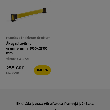
Fáanlegt í nokkrum útgáfum
Ákeyrsluvörn,
grunneining, 350x2700
mm
Vörunr.
:
312721
255.680
KAUPA
Með VSK
Ekki láta þessa vöruflokka framhjá þér fara