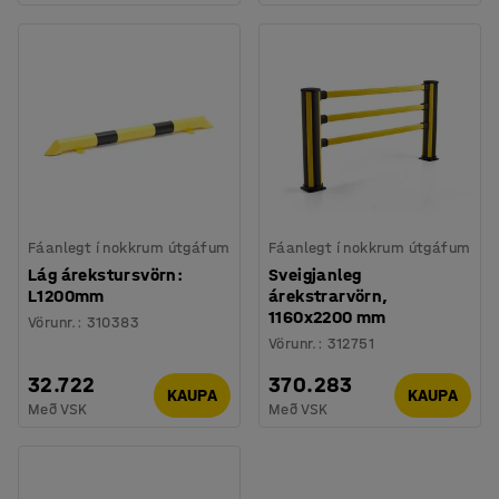
Fáanlegt í nokkrum útgáfum
Fáanlegt í nokkrum útgáfum
Lág árekstursvörn:
Sveigjanleg
L1200mm
árekstrarvörn,
1160x2200 mm
Vörunr.
:
310383
Vörunr.
:
312751
32.722
370.283
KAUPA
KAUPA
Með VSK
Með VSK