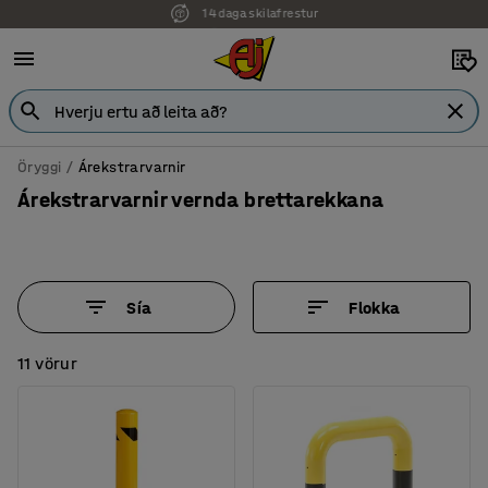
7 ára ábyrgð
Öryggi
Árekstrarvarnir
Árekstrarvarnir vernda brettarekkana
Sía
Flokka
11 vörur