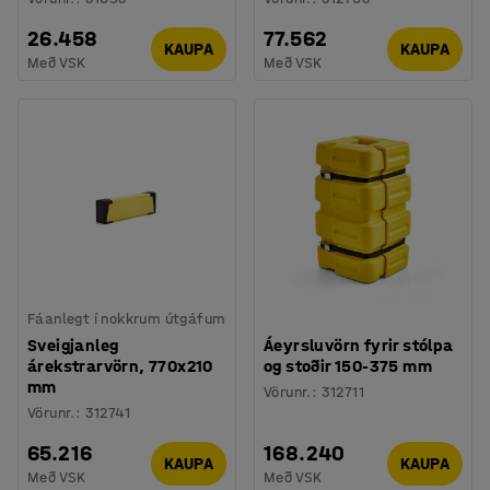
26.458
77.562
KAUPA
KAUPA
Með VSK
Með VSK
Fáanlegt í nokkrum útgáfum
Sveigjanleg
Áeyrsluvörn fyrir stólpa
árekstrarvörn, 770x210
og stoðir 150-375 mm
mm
Vörunr.
:
312711
Vörunr.
:
312741
65.216
168.240
KAUPA
KAUPA
Með VSK
Með VSK