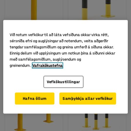
Fáanlegt í nokkrum útgáfum
Fáanlegt í nokkrum útgáfum
Við notum vefkökur til að láta vefsíðuna okkar virka rétt,
Öryggisstólpi, hæð: 900
Árekstursvörn, bein,
sérsníða efni og auglýsingar að notendum, veita aðgerðir
mm
Ø89 mm, 600x600 mm
tengdar samfélagsmiðlum og greina umferð á síðuna okkar.
Vörunr.
:
31094
Vörunr.
:
310393
Einnig deilum við upplýsingum um notkun þína á síðunni okkar
með samfélagsmiðlum, auglýsendum og
18.186
53.077
KAUPA
KAUPA
greinendum.
Vafrakökustefna
Með VSK
Með VSK
Vefkökustillingar
Hafna öllum
Samþykkja allar vefkökur