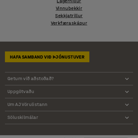
Lagerhillur
Vinnubekkir
Sekkjatrillur
Verkfæraskápur
HAFA SAMBAND VIÐ ÞJÓNUSTUVER
Getum við aðstoðað?
Uppgötvaðu
Um AJ Vörulistann
Söluskilmálar