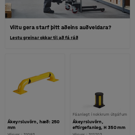
Viltu gera starf þitt aðeins auðveldara?
Lestu greinar okkar til að fá ráð
Fáanlegt í nokkrum útgáfum
Ákeyrsluvörn, hæð: 250
Ákeyrsluvörn,
mm
eftirgefanleg, H 350 mm
Vörunr.
:
31093
Vörunr.
:
312703