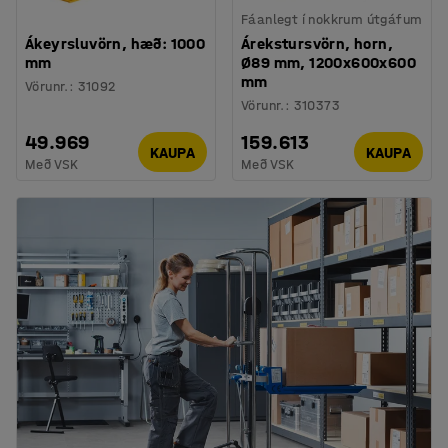
Fáanlegt í nokkrum útgáfum
Ákeyrsluvörn, hæð: 1000
Árekstursvörn, horn,
mm
Ø89 mm, 1200x600x600
mm
Vörunr.
:
31092
Vörunr.
:
310373
49.969
159.613
KAUPA
KAUPA
Með VSK
Með VSK