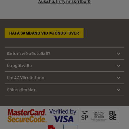
Aukahlutir fyrir skrifborð
HAFA SAMBAND VIÐ ÞJÓNUSTUVER
Getum við aðstoðað?
Uppgötvaðu
Um AJ Vörulistann
Söluskilmálar