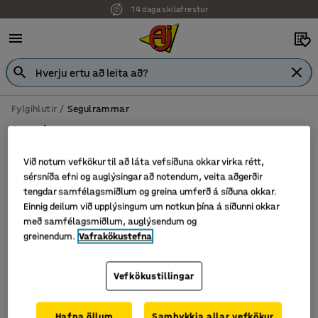
14 daga skilafrestur
Fylgihlutir
Segulrammar
Segulrammar
Við notum vefkökur til að láta vefsíðuna okkar virka rétt,
sérsníða efni og auglýsingar að notendum, veita aðgerðir
tengdar samfélagsmiðlum og greina umferð á síðuna okkar.
Sía
Flokka
Einnig deilum við upplýsingum um notkun þína á síðunni okkar
með samfélagsmiðlum, auglýsendum og
1 vörur
greinendum.
Vafrakökustefna
Vefkökustillingar
Hafna öllum
Samþykkja allar vefkökur