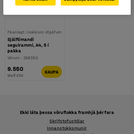
Fáanlegt í nokkrum útgáfum
Sjálflímandi
segulrammi, A4, 5 í
pakka
Vörunr.
:
258350
9.550
KAUPA
Með VSK
Ekki láta þessa vöruflokka framhjá þér fara
Skrifstofustólar
Innanstokksmunir