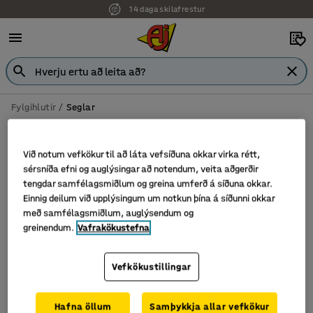
14 daga skilafrestur
Fylgihlutir
Seglar
Seglar fyrir töflur
Við notum vefkökur til að láta vefsíðuna okkar virka rétt,
sérsníða efni og auglýsingar að notendum, veita aðgerðir
tengdar samfélagsmiðlum og greina umferð á síðuna okkar.
Sía
Flokka
Einnig deilum við upplýsingum um notkun þína á síðunni okkar
með samfélagsmiðlum, auglýsendum og
greinendum.
Vafrakökustefna
2 vörur
Vefkökustillingar
Hafna öllum
Samþykkja allar vefkökur