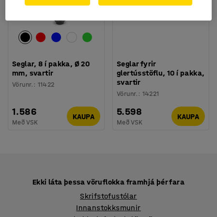
Seglar, 8 í pakka, Ø 20
Seglar fyrir
mm, svartir
glertússtöflu, 10 í pakka,
svartir
Vörunr.
:
11422
Vörunr.
:
14221
1.586
5.598
KAUPA
KAUPA
Með VSK
Með VSK
Ekki láta þessa vöruflokka framhjá þér fara
Skrifstofustólar
Innanstokksmunir