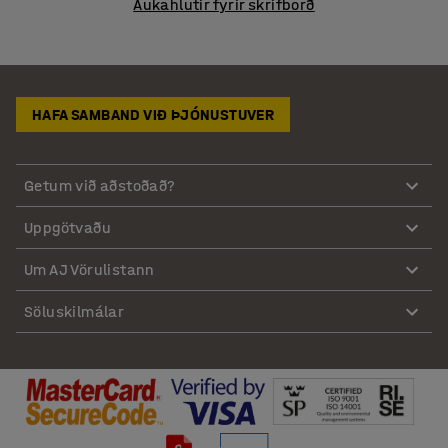
Aukahlutir fyrir skrifborð
HAFA SAMBAND VIÐ ÞJÓNUSTUVER
Getum við aðstoðað?
Uppgötvaðu
Um AJ Vörulistann
Söluskilmálar