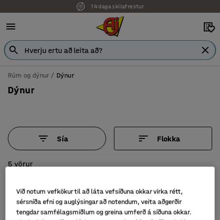
14 daga skilafrestur
Rúm og dýnur
Dýnur
Dýnur
Sía
Flokka
5 vörur
Við notum vefkökur til að láta vefsíðuna okkar virka rétt,
sérsníða efni og auglýsingar að notendum, veita aðgerðir
tengdar samfélagsmiðlum og greina umferð á síðuna okkar.