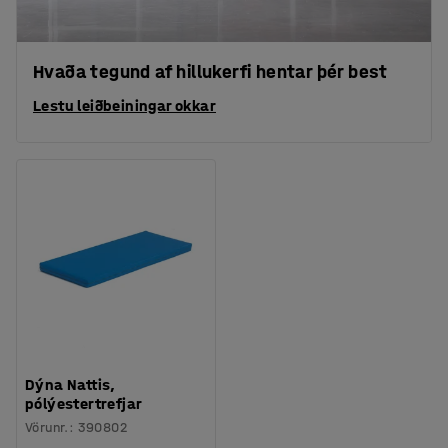
Hvaða tegund af hillukerfi hentar þér best
Lestu leiðbeiningar okkar
Dýna Nattis,
pólýestertrefjar
Vörunr.
:
390802