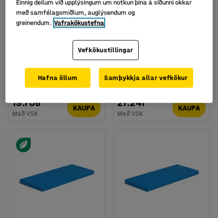
Einnig deilum við upplýsingum um notkun þína á síðunni okkar
með samfélagsmiðlum, auglýsendum og
greinendum.
Vafrakökustefna
Vefkökustillingar
Mjúk hvíldardýna,
Mjúk hvíldardýna,
pólýester trefjar, blá
svampur, blá
Hafna öllum
Samþykkja allar vefkökur
Vörunr.
:
390861
Vörunr.
:
390871
19.706
21.241
KAUPA
KAUPA
Með VSK
Með VSK