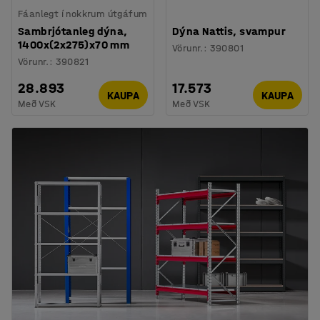
Fáanlegt í nokkrum útgáfum
Sambrjótanleg dýna,
Dýna Nattis, svampur
1400x(2x275)x70 mm
Vörunr.
:
390801
Vörunr.
:
390821
28.893
17.573
KAUPA
KAUPA
Með VSK
Með VSK