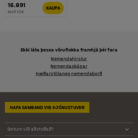
16.891
KAUPA
Með VSK
Ekki láta þessa vöruflokka framhjá þér fara
Nemendahirslur
Nemendaskápar
Hæðarstillaneg nemendaborð
HAFA SAMBAND VIÐ ÞJÓNUSTUVER
Getum við aðstoðað?