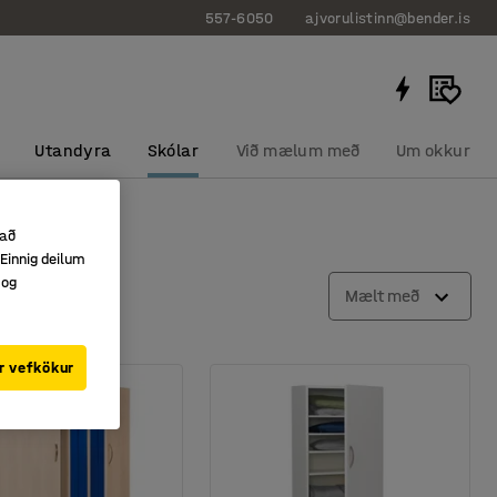
557-6050
ajvorulistinn@bender.is
Utandyra
Skólar
Við mælum með
Um okkur
 að
Einnig deilum
 og
Mælt með
r vefkökur