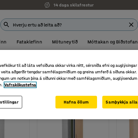
14 daga skilafrestur
inn
Fataklefinn
Mötuneytið
Móttakan og Biðstofan
r rúmföt
vefkökur til að láta vefsíðuna okkar virka rétt, sérsníða efni og auglýsingar
veita aðgerðir tengdar samfélagsmiðlum og greina umferð á síðuna okkar. 
singum um notkun þína á síðunni okkar með samfélagsmiðlum, auglýsendum
Þyngd
m.
Vafrakökustefna
stillingar
Hafna öllum
Samþykkja alla