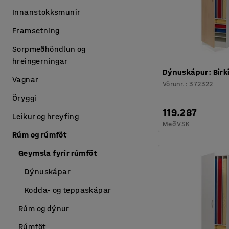
Innanstokksmunir
Framsetning
Sorpmeðhöndlun og
hreingerningar
Dýnuskápur: Birki:
Vagnar
Vörunr.
:
372322
Öryggi
119.287
Leikur og hreyfing
Með VSK
Rúm og rúmföt
Geymsla fyrir rúmföt
Dýnuskápar
Kodda- og teppaskápar
Rúm og dýnur
Rúmföt