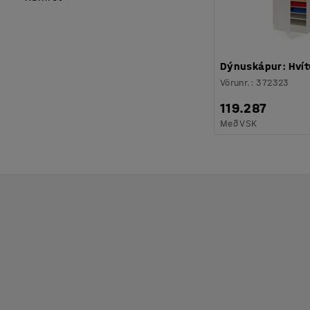
Dýnuskápur: Hvítu
Vörunr.
:
372323
119.287
Með VSK