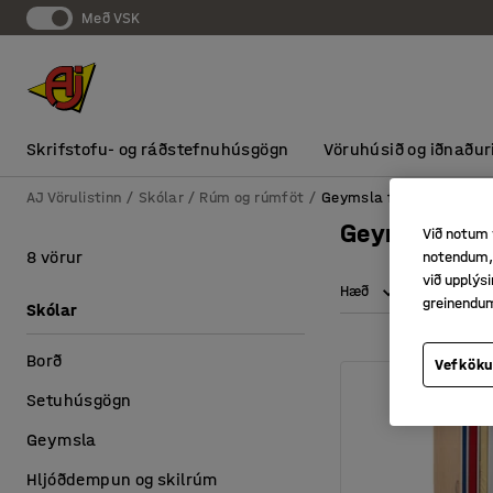
Með VSK
Skrifstofu- og ráðstefnuhúsgögn
Vöruhúsið og iðnaður
AJ Vörulistinn
Skólar
Rúm og rúmföt
Geymsla fyrir rúmföt
Geymsla fyri
Við notum 
8 vörur
notendum, 
við upplý
Hæð
Dýpt
greinendu
Skólar
Borð
Vefköku
Setuhúsgögn
Geymsla
Hljóðdempun og skilrúm