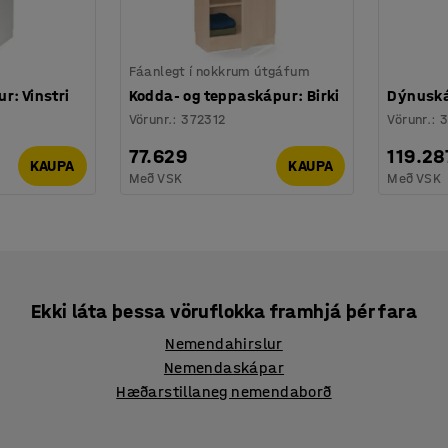
Fáanlegt í nokkrum útgáfum
r: Vinstri
Kodda- og teppaskápur: Birki
Dýnuská
Vörunr.
:
372312
Vörunr.
:
77.629
119.28
KAUPA
KAUPA
Með VSK
Með VSK
Ekki láta þessa vöruflokka framhjá þér fara
Nemendahirslur
Nemendaskápar
Hæðarstillaneg nemendaborð