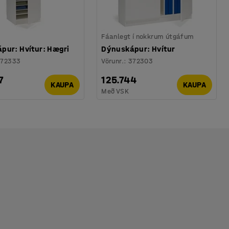
Fáanlegt í nokkrum útgáfum
pur: Hvítur: Hægri
Dýnuskápur: Hvítur
372333
Vörunr.
:
372303
7
125.744
KAUPA
KAUPA
Með VSK