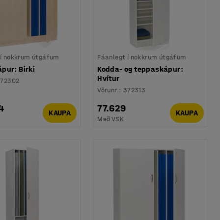
 í nokkrum útgáfum
Fáanlegt í nokkrum útgáfum
pur: Birki
Kodda- og teppaskápur:
Hvítur
72302
Vörunr.
:
372313
4
77.629
KAUPA
KAUPA
Með VSK