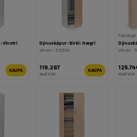
Fáanlegt
 Vinstri
Dýnuskápur: Birki: Hægri
Dýnuská
Vörunr.
:
372332
Vörunr.
:
3
119.287
125.74
KAUPA
KAUPA
Með VSK
Með VSK