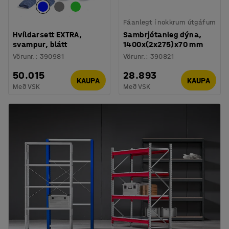
Fáanlegt í nokkrum útgáfum
Hvíldarsett EXTRA,
Sambrjótanleg dýna,
svampur, blátt
1400x(2x275)x70 mm
Vörunr.
:
390981
Vörunr.
:
390821
50.015
28.893
KAUPA
KAUPA
Með VSK
Með VSK