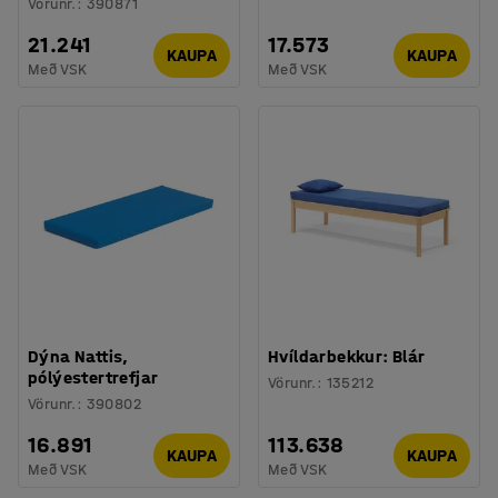
Vörunr.
:
390871
21.241
17.573
KAUPA
KAUPA
Með VSK
Með VSK
Dýna Nattis,
Hvíldarbekkur: Blár
pólýestertrefjar
Vörunr.
:
135212
Vörunr.
:
390802
16.891
113.638
KAUPA
KAUPA
Með VSK
Með VSK