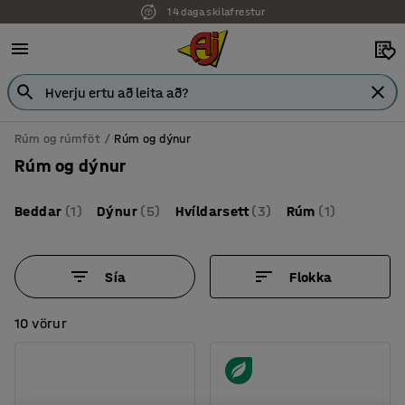
7 ára ábyrgð
Rúm og rúmföt
Rúm og dýnur
Rúm og dýnur
Beddar
(1)
Dýnur
(5)
Hvíldarsett
(3)
Rúm
(1)
Sía
Flokka
10 vörur