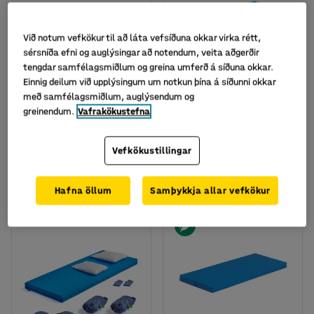
Við notum vefkökur til að láta vefsíðuna okkar virka rétt,
sérsníða efni og auglýsingar að notendum, veita aðgerðir
tengdar samfélagsmiðlum og greina umferð á síðuna okkar.
Einnig deilum við upplýsingum um notkun þína á síðunni okkar
með samfélagsmiðlum, auglýsendum og
Staflanlegt rúm,
Mjúk hvíldardýna,
greinendum.
Vafrakökustefna
1330x570x150 mm, blátt
pólýester trefjar, blá
Vörunr.
:
391311
Vörunr.
:
390861
Vefkökustillingar
16.320
19.706
KAUPA
KAUPA
Með VSK
Með VSK
Hafna öllum
Samþykkja allar vefkökur