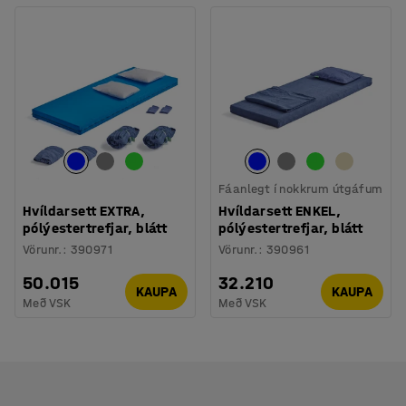
Fáanlegt í nokkrum útgáfum
Hvíldarsett EXTRA,
Hvíldarsett ENKEL,
pólýestertrefjar, blátt
pólýestertrefjar, blátt
Vörunr.
:
390971
Vörunr.
:
390961
50.015
32.210
KAUPA
KAUPA
Með VSK
Með VSK