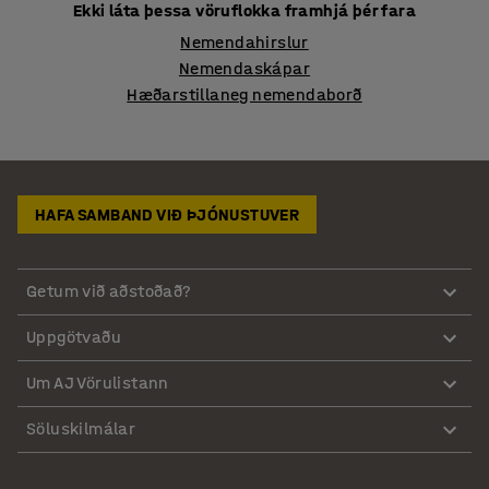
Ekki láta þessa vöruflokka framhjá þér fara
Nemendahirslur
Nemendaskápar
Hæðarstillaneg nemendaborð
HAFA SAMBAND VIÐ ÞJÓNUSTUVER
Getum við aðstoðað?
Uppgötvaðu
Um AJ Vörulistann
Söluskilmálar