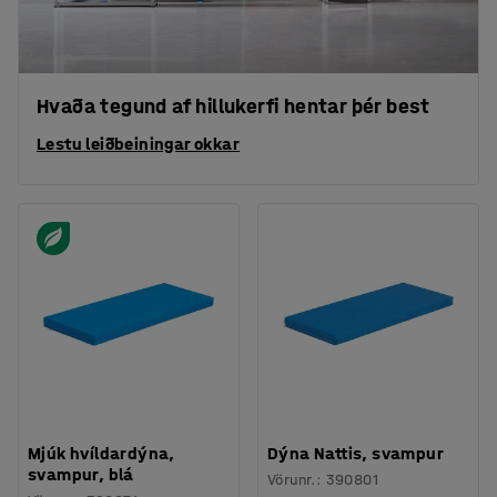
Hvaða tegund af hillukerfi hentar þér best
Lestu leiðbeiningar okkar
Mjúk hvíldardýna,
Dýna Nattis, svampur
svampur, blá
Vörunr.
:
390801