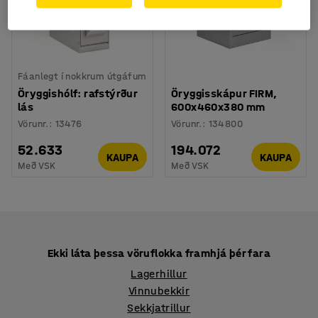
Fáanlegt í nokkrum útgáfum
Öryggishólf: rafstýrður
Öryggisskápur FIRM,
lás
600x460x380 mm
Vörunr.
:
13476
Vörunr.
:
134800
52.633
194.072
KAUPA
KAUPA
Með VSK
Með VSK
Ekki láta þessa vöruflokka framhjá þér fara
Lagerhillur
Vinnubekkir
Sekkjatrillur