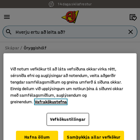
14 daga skilafrestur
Skápar
Öryggishólf
Öryggishólf
Við notum vefkökur til að láta vefsíðuna okkar virka rétt,
sérsníða efni og auglýsingar að notendum, veita aðgerðir
tengdar samfélagsmiðlum og greina umferð á síðuna okkar.
Sía
Flokka
Einnig deilum við upplýsingum um notkun þína á síðunni okkar
með samfélagsmiðlum, auglýsendum og
greinendum.
Vafrakökustefna
2 vörur
Vefkökustillingar
Hafna öllum
Samþykkja allar vefkökur