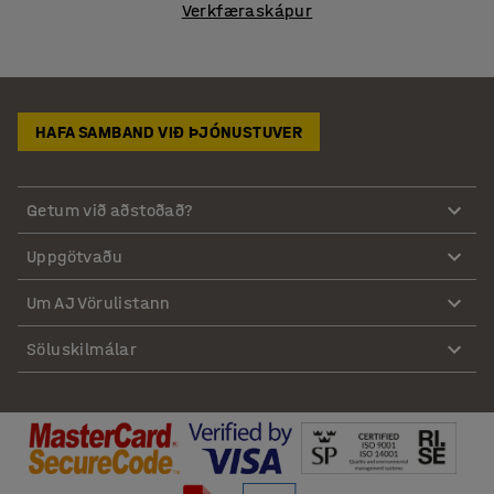
Verkfæraskápur
HAFA SAMBAND VIÐ ÞJÓNUSTUVER
Getum við aðstoðað?
Uppgötvaðu
Um AJ Vörulistann
Söluskilmálar