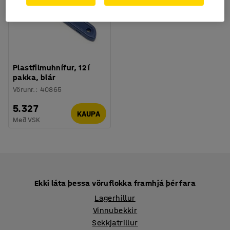
Plastfilmuhnífur, 12 í
pakka, blár
Vörunr.
:
40865
5.327
KAUPA
Með VSK
Ekki láta þessa vöruflokka framhjá þér fara
Lagerhillur
Vinnubekkir
Sekkjatrillur