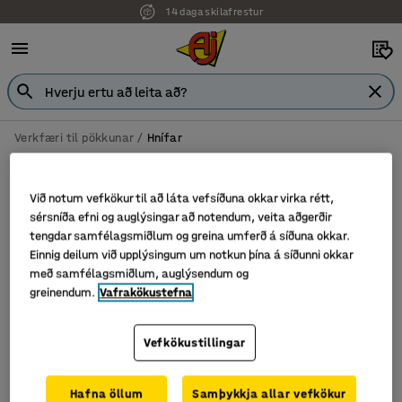
14 daga skilafrestur
Verkfæri til pökkunar
Hnífar
Hnífar
Við notum vefkökur til að láta vefsíðuna okkar virka rétt,
sérsníða efni og auglýsingar að notendum, veita aðgerðir
tengdar samfélagsmiðlum og greina umferð á síðuna okkar.
Sía
Flokka
Einnig deilum við upplýsingum um notkun þína á síðunni okkar
með samfélagsmiðlum, auglýsendum og
greinendum.
Vafrakökustefna
1 vörur
Vefkökustillingar
Hafna öllum
Samþykkja allar vefkökur