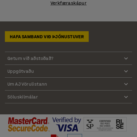
Verkfæraskápur
HAFA SAMBAND VIÐ ÞJÓNUSTUVER
Getum við aðstoðað?
Uppgötvaðu
Um AJ Vörulistann
Söluskilmálar