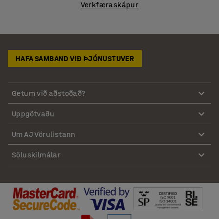
Verkfæraskápur
HAFA SAMBAND VIÐ ÞJÓNUSTUVER
Getum við aðstoðað?
Uppgötvaðu
Um AJ Vörulistann
Söluskilmálar