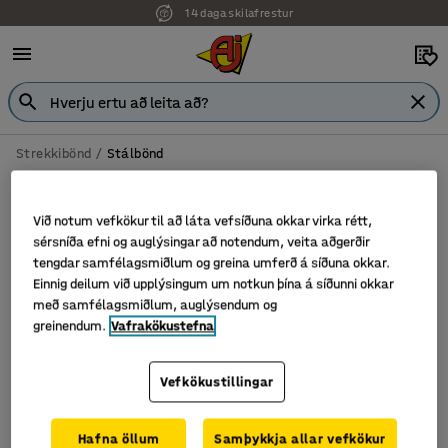
14 daga skilafrestur
Strekkibönd
Stálbönd
Stálbönd
Við notum vefkökur til að láta vefsíðuna okkar virka rétt,
sérsníða efni og auglýsingar að notendum, veita aðgerðir
tengdar samfélagsmiðlum og greina umferð á síðuna okkar.
Sía
Flokka
Einnig deilum við upplýsingum um notkun þína á síðunni okkar
með samfélagsmiðlum, auglýsendum og
greinendum.
Vafrakökustefna
2 vörur
Vefkökustillingar
Hafna öllum
Samþykkja allar vefkökur