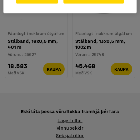
Fáanlegt í nokkrum útgáfum
Fáanlegt í nokkrum útgáfum
Stálband, 16x0,5 mm,
Stálband, 13x0,5 mm,
401 m
1002 m
Vörunr.
:
25627
Vörunr.
:
25748
18.583
45.468
KAUPA
KAUPA
Með VSK
Með VSK
Ekki láta þessa vöruflokka framhjá þér fara
Lagerhillur
Vinnubekkir
Sekkjatrillur