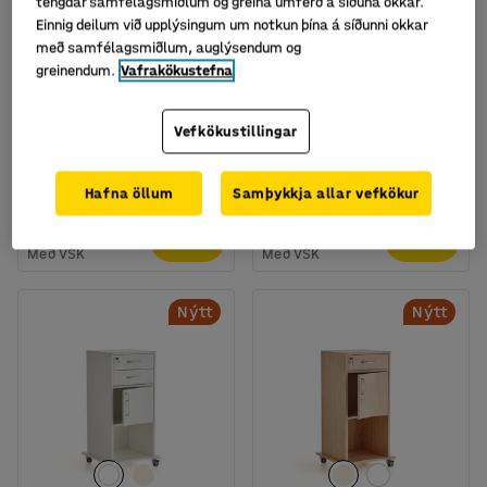
tengdar samfélagsmiðlum og greina umferð á síðuna okkar.
Einnig deilum við upplýsingum um notkun þína á síðunni okkar
með samfélagsmiðlum, auglýsendum og
greinendum.
Vafrakökustefna
Vefkökustillingar
Púlt með rúnuðum toppi
Færanlegt púlt með tvær
skúffur, birki
Vörunr.
:
373960
Vörunr.
:
375132
Hafna öllum
Samþykkja allar vefkökur
166.583
92.218
KAUPA
KAUPA
Með VSK
Með VSK
Nýtt
Nýtt