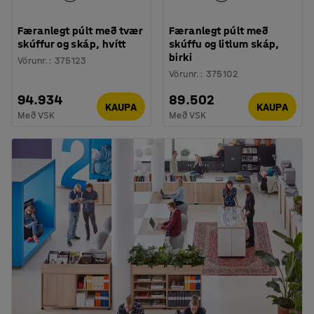
Færanlegt púlt með tvær
Færanlegt púlt með
skúffur og skáp, hvítt
skúffu og litlum skáp,
birki
Vörunr.
:
375123
Vörunr.
:
375102
94.934
89.502
KAUPA
KAUPA
Með VSK
Með VSK