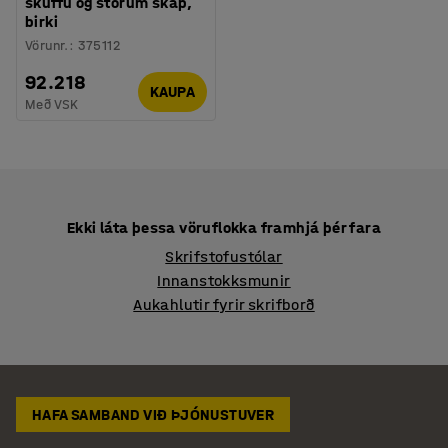
skúffu og stórum skáp,
birki
Vörunr.
:
375112
92.218
KAUPA
Með VSK
Ekki láta þessa vöruflokka framhjá þér fara
Skrifstofustólar
Innanstokksmunir
Aukahlutir fyrir skrifborð
HAFA SAMBAND VIÐ ÞJÓNUSTUVER