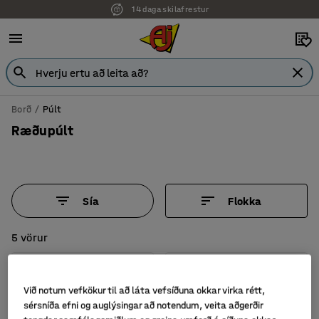
14 daga skilafrestur
7 ára ábyrgð
Borð
Púlt
Ræðupúlt
Sía
Flokka
5 vörur
Nýtt
Við notum vefkökur til að láta vefsíðuna okkar virka rétt,
sérsníða efni og auglýsingar að notendum, veita aðgerðir