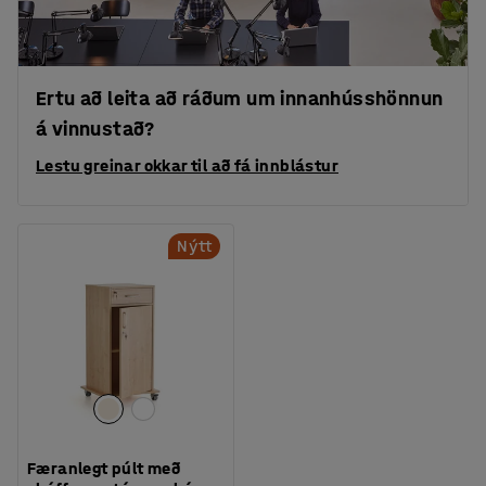
Ertu að leita að ráðum um innanhússhönnun
á vinnustað?
Lestu greinar okkar til að fá innblástur
Nýtt
Færanlegt púlt með