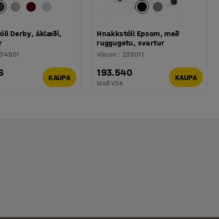
ll Derby, áklæði,
Hnakkstóll Epsom, með
r
ruggugetu, svartur
34901
Vörunr.
:
235011
6
193.540
KAUPA
KAUPA
Með VSK