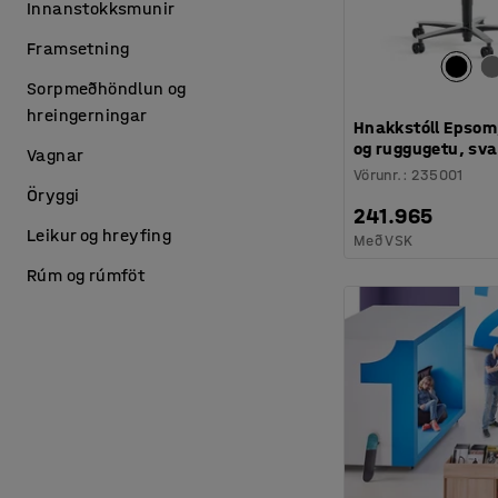
Innanstokksmunir
Framsetning
Sorpmeðhöndlun og
hreingerningar
Hnakkstóll Epsom
og ruggugetu, sva
Vagnar
Vörunr.
:
235001
Öryggi
241.965
Leikur og hreyfing
Með VSK
Rúm og rúmföt