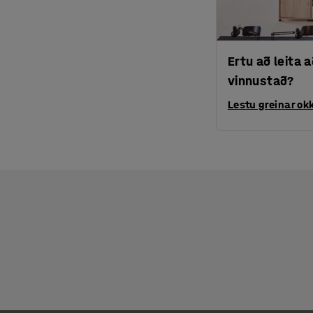
Ertu að leita
vinnustað?
Lestu greinar okk