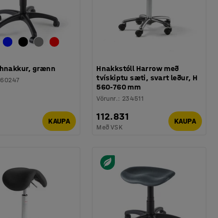
 hnakkur, grænn
Hnakkstóll Harrow með
tvískiptu sæti, svart leður, H
360247
560-760 mm
Vörunr.
:
234511
112.831
KAUPA
KAUPA
Með VSK