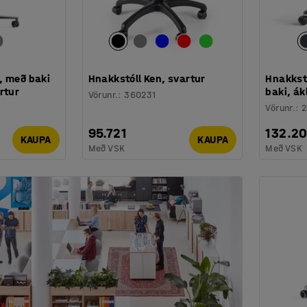
, með baki
Hnakkstóll Ken, svartur
Hnakkstó
rtur
baki, ák
Vörunr.
:
360231
Vörunr.
:
2
95.721
132.20
KAUPA
KAUPA
Með VSK
Með VSK