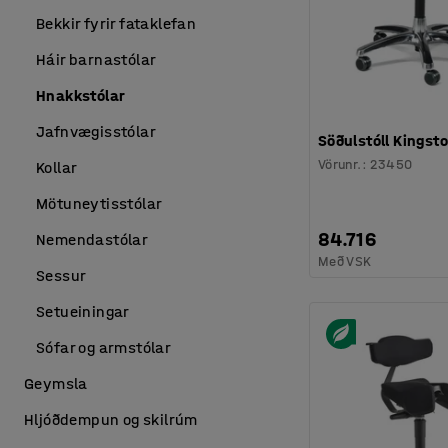
Bekkir fyrir fataklefan
Háir barnastólar
Hnakkstólar
Jafnvægisstólar
Söðulstóll Kingst
Vörunr.
:
23450
Kollar
Mötuneytisstólar
84.716
Nemendastólar
Með VSK
Sessur
Setueiningar
Sófar og armstólar
Geymsla
Hljóðdempun og skilrúm