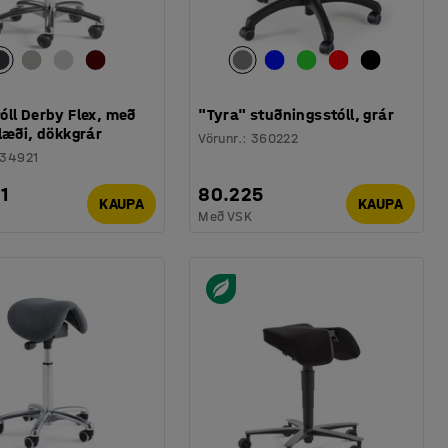
ll Derby Flex, með
"Tyra" stuðningsstóll, grár
læði, dökkgrár
Vörunr.
:
360222
34921
1
80.225
KAUPA
KAUPA
Með VSK