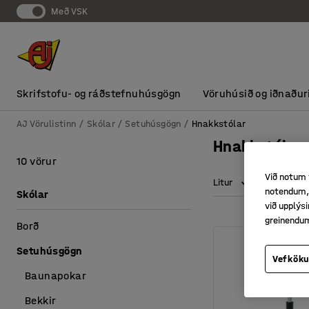
Með VSK
Skrifstofu- og ráðstefnuhúsgögn
Vöruhúsið og iðnaður
AJ Vörulistinn
Skólar
Setuhúsgögn
Hnakkstólar
Hnakkstólar
10 vörur
Við notum 
Litur
Sætis hæð
notendum, 
Skólar
við upplý
greinendu
Borð
Setuhúsgögn
Vefköku
Baunapokar
Bekkir