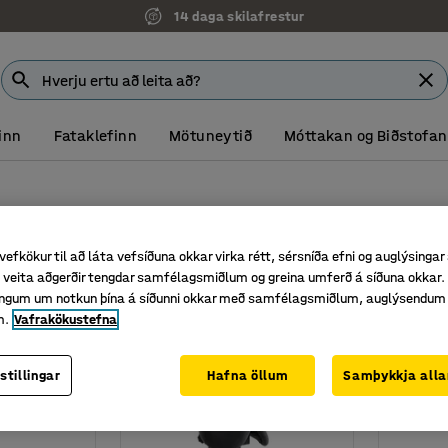
14 daga skilafrestur
inn
Fataklefinn
Mötuneytið
Móttakan og Biðstofan
vefkökur til að láta vefsíðuna okkar virka rétt, sérsníða efni og auglýsingar
Efni
veita aðgerðir tengdar samfélagsmiðlum og greina umferð á síðuna okkar. 
singum um notkun þína á síðunni okkar með samfélagsmiðlum, auglýsendum
m.
Vafrakökustefna
stillingar
Hafna öllum
Samþykkja alla