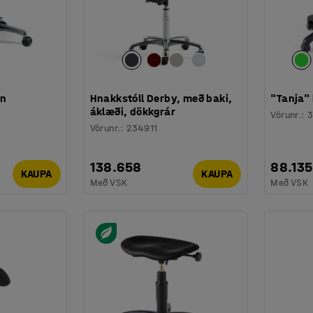
on
Hnakkstóll Derby, með baki,
"Tanja"
áklæði, dökkgrár
Vörunr.
:
Vörunr.
:
234911
138.658
88.135
KAUPA
KAUPA
Með VSK
Með VSK