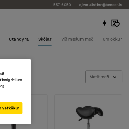
557-6050
ajvorulistinn@bender.is
Utandyra
Skólar
Við mælum með
Um okkur
 að
Mælt með
Einnig deilum
 og
r vefkökur