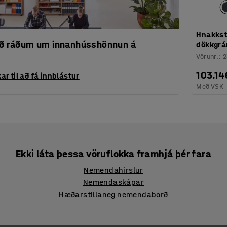
Hnakkstó
 að ráðum um innanhússhönnun á
dökkgrá
Vörunr.
:
2
103.14
ar til að fá innblástur
Með VSK
Ekki láta þessa vöruflokka framhjá þér fara
Nemendahirslur
Nemendaskápar
Hæðarstillaneg nemendaborð