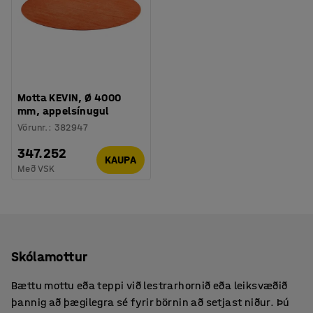
Motta KEVIN, Ø 4000
mm, appelsínugul
Vörunr.
:
382947
347.252
KAUPA
Með VSK
Skólamottur
Bættu mottu eða teppi við lestrarhornið eða leiksvæðið
þannig að þægilegra sé fyrir börnin að setjast niður. Þú