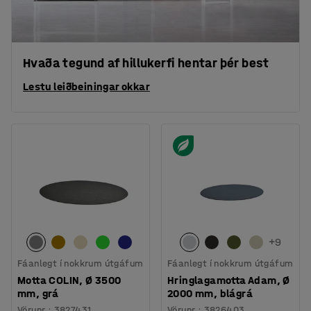
Hvaða tegund af hillukerfi hentar þér best
Lestu leiðbeiningar okkar
+
9
Fáanlegt í nokkrum útgáfum
Fáanlegt í nokkrum útgáfum
Motta COLIN, Ø 3500
Hringlagamotta Adam, Ø
mm, grá
2000 mm, blágrá
Vörunr.
:
3827431
Vörunr.
:
3826403