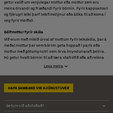
getur valið um venjulegar mottur eða mottur sem eru
meira örvandi og fræðandi fyrir börnin. Fyrir kappsamari
og fjörugri leiki þarf leikfimidýnur eða álíka til að koma í
veg fyrir meiðsli.
Gólfmottur fyrir skóla
Við erum með mikið úrval af mottum fyrir leikskóla, þar á
meðal mottur þar sem börnin geta hoppað í parís eða
mottur með götumynstri sem örva ímyndunarafl þeirra.
Þú getur hvatt börnin til að læra stafrófið eða að reikna
með mottum með bókstöfum eða tölustöfum. Allar
Lesa meira
barnamotturnar okkar með myndum eru með stutt flos og
með hálkuvörn að neðanverðu sem halda þeim kyrrum
þótt mikið gangi á í leikjum barnanna.
HAFA SAMBAND VIÐ ÞJÓNUSTUVER
Leikmottur fyrir leikskóla og barnaheimili
Hringlaga mottur koma vel út í flestum aðstæðum og í
Getum við aðstoðað?
vöruúrvali okkar er hægt að velja úr ýmsum stærðum og
litum. Þú getur sett saman nokkrar mottur í sama lit eða