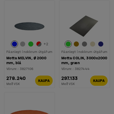
+
2
Fáanlegt í nokkrum útgáfum
Fáanlegt í nokkrum útgáfum
Motta MELVIN, Ø 2000
Motta COLIN, 3000x2000
mm, blá
mm, græn
Vörunr.
:
3827106
Vörunr.
:
3827444
278.240
297.133
KAUPA
KAUPA
Með VSK
Með VSK