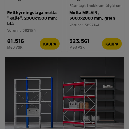
Fáanlegt í nokkrum útgáfum
Rétthyrningslaga motta
Motta MELVIN,
"Kalle", 2000x1500 mm:
3000x2000 mm, græn
blá
Vörunr.
:
3827141
Vörunr.
:
382154
81.516
323.561
KAUPA
KAUPA
Með VSK
Með VSK