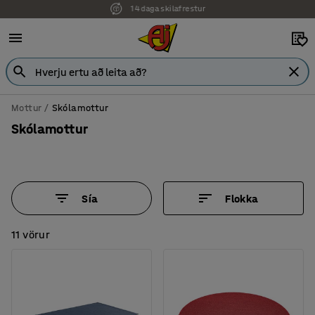
7 ára ábyrgð
Mottur
Skólamottur
Skólamottur
Sía
Flokka
11 vörur