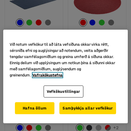
Fáanlegt í nokkrum útgáfum
Motta Max, 1500x2500
Max motta: Ø 2m: Rauð
mm, blá
Við notum vefkökur til að láta vefsíðuna okkar virka rétt,
Vörunr.
:
382165
sérsníða efni og auglýsingar að notendum, veita aðgerðir
Vörunr.
:
382184
tengdar samfélagsmiðlum og greina umferð á síðuna okkar.
63.760
68.441
Einnig deilum við upplýsingum um notkun þína á síðunni okkar
KAUPA
KAUPA
Með VSK
Með VSK
með samfélagsmiðlum, auglýsendum og
greinendum.
Vafrakökustefna
Vefkökustillingar
Hafna öllum
Samþykkja allar vefkökur
+
2