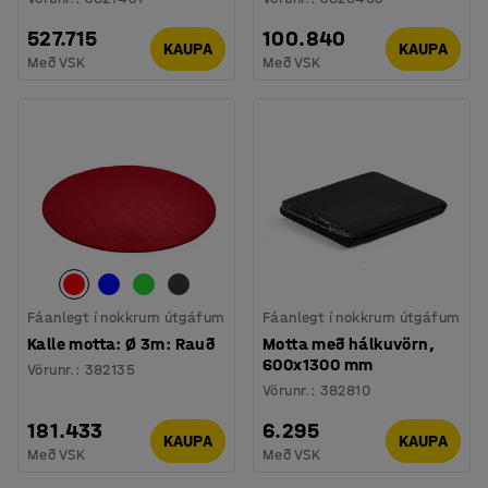
527.715
100.840
KAUPA
KAUPA
Með VSK
Með VSK
Fáanlegt í nokkrum útgáfum
Fáanlegt í nokkrum útgáfum
Kalle motta: Ø 3m: Rauð
Motta með hálkuvörn,
600x1300 mm
Vörunr.
:
382135
Vörunr.
:
382810
181.433
6.295
KAUPA
KAUPA
Með VSK
Með VSK