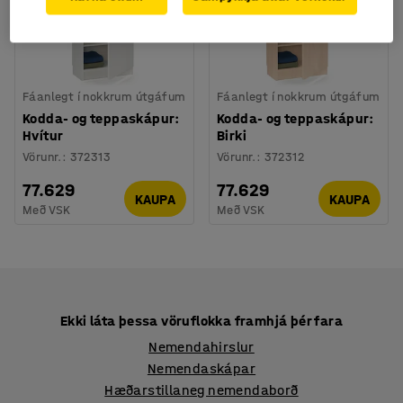
Fáanlegt í nokkrum útgáfum
Fáanlegt í nokkrum útgáfum
Kodda- og teppaskápur:
Kodda- og teppaskápur:
Hvítur
Birki
Vörunr.
:
372313
Vörunr.
:
372312
77.629
77.629
KAUPA
KAUPA
Með VSK
Með VSK
Ekki láta þessa vöruflokka framhjá þér fara
Nemendahirslur
Nemendaskápar
Hæðarstillaneg nemendaborð