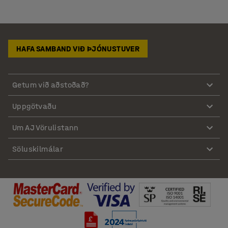
HAFA SAMBAND VIÐ ÞJÓNUSTUVER
Getum við aðstoðað?
Uppgötvaðu
Um AJ Vörulistann
Söluskilmálar