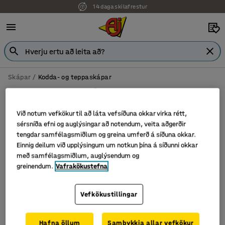
14 daga skilafrestur
Skápar
Kodda- og teppaskápar
Kodda- og teppaskápar
Við notum vefkökur til að láta vefsíðuna okkar virka rétt,
sérsníða efni og auglýsingar að notendum, veita aðgerðir
tengdar samfélagsmiðlum og greina umferð á síðuna okkar.
Sía
Flokka
Einnig deilum við upplýsingum um notkun þína á síðunni okkar
með samfélagsmiðlum, auglýsendum og
greinendum.
Vafrakökustefna
2 vörur
Vefkökustillingar
Hafna öllum
Samþykkja allar vefkökur