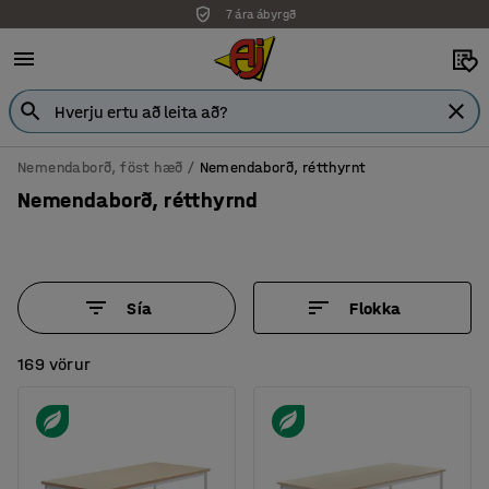
7 ára ábyrgð
Nemendaborð, föst hæð
Nemendaborð, rétthyrnt
Nemendaborð, rétthyrnd
Sía
Flokka
169 vörur