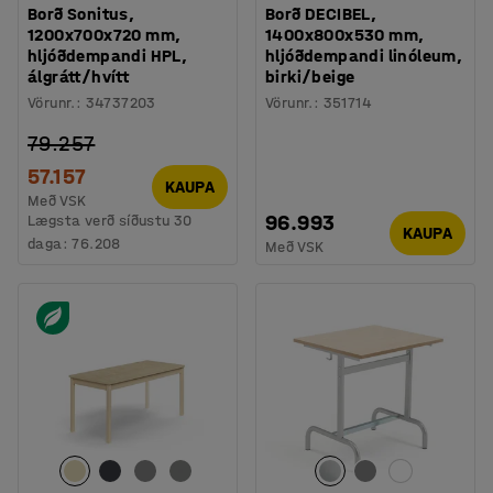
Borð Sonitus,
Borð DECIBEL,
1200x700x720 mm,
1400x800x530 mm,
hljóðdempandi HPL,
hljóðdempandi linóleum,
álgrátt/hvítt
birki/beige
Vörunr.
:
34737203
Vörunr.
:
351714
79.257
57.157
KAUPA
Með VSK
96.993
Lægsta verð síðustu 30
KAUPA
daga:
76.208
Með VSK