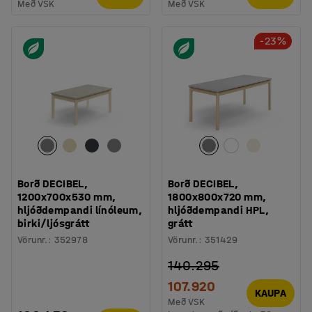
Með VSK
Með VSK
-23%
Borð DECIBEL,
Borð DECIBEL,
1200x700x530 mm,
1800x800x720 mm,
hljóðdempandi línóleum,
hljóðdempandi HPL,
birki/ljósgrátt
grátt
Vörunr.
:
352978
Vörunr.
:
351429
140.295
107.920
KAUPA
Með VSK