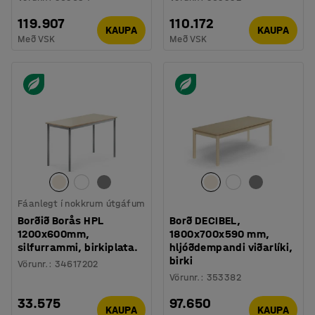
119.907
110.172
KAUPA
KAUPA
Með VSK
Með VSK
Fáanlegt í nokkrum útgáfum
Borðið Borås HPL
Borð DECIBEL,
1200x600mm,
1800x700x590 mm,
silfurrammi, birkiplata.
hljóðdempandi viðarlíki,
birki
Vörunr.
:
34617202
Vörunr.
:
353382
33.575
97.650
KAUPA
KAUPA