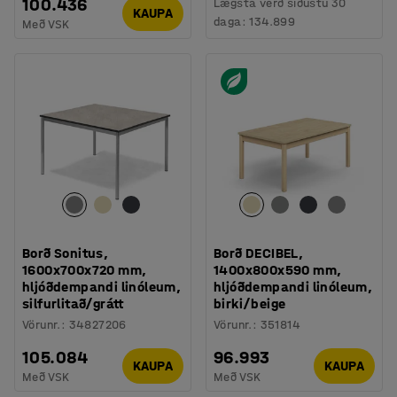
100.436
Lægsta verð síðustu 30
KAUPA
daga:
134.899
Með VSK
Borð Sonitus,
Borð DECIBEL,
1600x700x720 mm,
1400x800x590 mm,
hljóðdempandi linóleum,
hljóðdempandi linóleum,
silfurlitað/grátt
birki/beige
Vörunr.
:
34827206
Vörunr.
:
351814
105.084
96.993
KAUPA
KAUPA
Með VSK
Með VSK