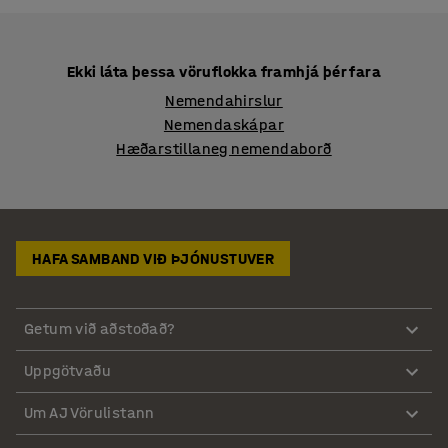
Ekki láta þessa vöruflokka framhjá þér fara
Nemendahirslur
Nemendaskápar
Hæðarstillaneg nemendaborð
HAFA SAMBAND VIÐ ÞJÓNUSTUVER
Getum við aðstoðað?
Uppgötvaðu
Um AJ Vörulistann