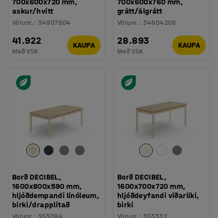
700x600x720 mm,
700x600x760 mm,
askur/hvítt
grátt/álgrátt
Vörunr.
:
34907604
Vörunr.
:
34604209
41.922
28.893
KAUPA
KAUPA
Með VSK
Með VSK
Borð DECIBEL,
Borð DECIBEL,
1600x800x590 mm,
1600x700x720 mm,
hljóðdempandi línóleum,
hljóðdeyfandi viðarlíki,
birki/drapplitað
birki
Vörunr.
:
353094
Vörunr.
:
353332