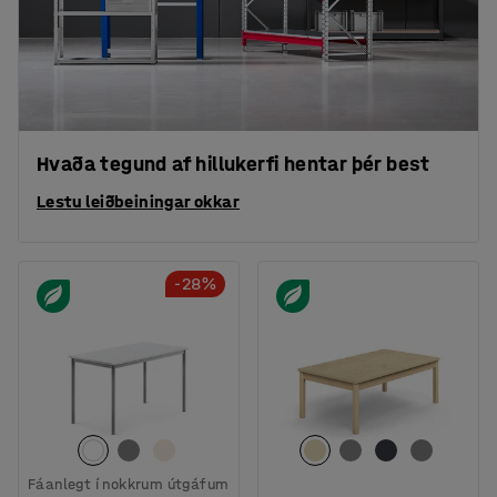
Hvaða tegund af hillukerfi hentar þér best
Lestu leiðbeiningar okkar
-28%
Fáanlegt í nokkrum útgáfum