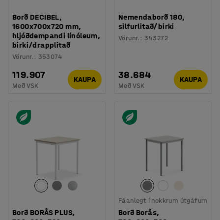
Borð DECIBEL,
Nemendaborð 180,
1600x700x720 mm,
silfurlitað/birki
hljóðdempandi línóleum,
Vörunr.
:
343272
birki/drapplitað
Vörunr.
:
353074
119.907
38.684
KAUPA
KAUPA
Með VSK
Með VSK
Fáanlegt í nokkrum útgáfum
Borð BORÅS PLUS,
Borð Borås,