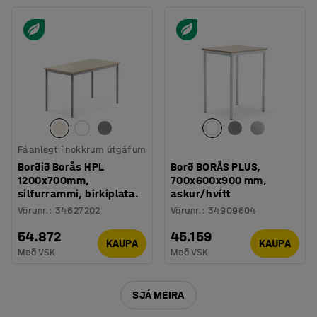
Fáanlegt í nokkrum útgáfum
Borðið Borås HPL
Borð BORÅS PLUS,
1200x700mm,
700x600x900 mm,
silfurrammi, birkiplata.
askur/hvítt
Vörunr.
:
34627202
Vörunr.
:
34909604
54.872
45.159
KAUPA
KAUPA
Með VSK
Með VSK
SJÁ MEIRA