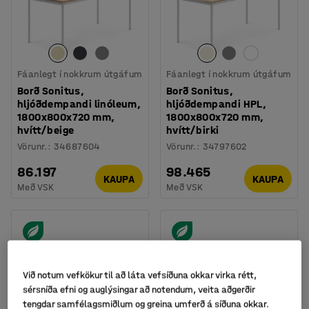
Fáanlegt í nokkrum útgáfum
Fáanlegt í nokkrum útgáfum
Borð Sonitus,
Borð Sonitus,
hljóðdempandi linóleum,
hljóðdempandi HPL,
1800x800x720 mm,
1800x800x720 mm,
hvítt/beige
hvítt/birki
Vörunr.
:
34687604
Vörunr.
:
34797602
86.197
98.465
KAUPA
KAUPA
Með VSK
Með VSK
Við notum vefkökur til að láta vefsíðuna okkar virka rétt,
sérsníða efni og auglýsingar að notendum, veita aðgerðir
tengdar samfélagsmiðlum og greina umferð á síðuna okkar.