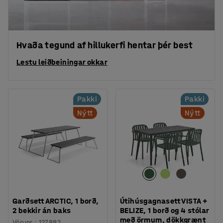
Hvaða tegund af hillukerfi hentar þér best
Lestu leiðbeiningar okkar
Pakki
Pakki
Nýtt
Nýtt
Garðsett ARCTIC, 1 borð,
Útihúsgagnasett VISTA +
2 bekkir án baks
BELIZE, 1 borð og 4 stólar
með örmum, dökkgrænt
Vörunr.
:
127882