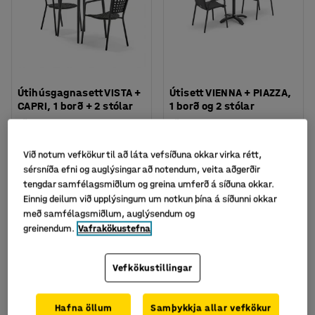
Útihúsgagnasett VISTA +
Útisett VIENNA + PIAZZA,
CAPRI, 1 borð + 2 stólar
1 borð og 2 stólar
Vörunr.
:
131961
Vörunr.
:
131431
77.034
82.792
Við notum vefkökur til að láta vefsíðuna okkar virka rétt,
KAUPA
KAUPA
Með VSK
Með VSK
sérsníða efni og auglýsingar að notendum, veita aðgerðir
tengdar samfélagsmiðlum og greina umferð á síðuna okkar.
Einnig deilum við upplýsingum um notkun þína á síðunni okkar
Pakki
Pakki
með samfélagsmiðlum, auglýsendum og
Nýtt
Nýtt
greinendum.
Vafrakökustefna
Vefkökustillingar
Hafna öllum
Samþykkja allar vefkökur