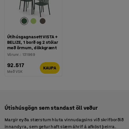
Útihúsgagnasett VISTA +
BELIZE, 1 borð og 2 stólar
með örmum, dökkgrænt
Vörunr.
:
131969
92.517
KAUPA
Með VSK
Útishúsgögn sem standast öll veður
Margir eyða stærstum hluta vinnudagsins við skrifborðið
innandyra, sem getur haft slæm áhrif á afköst þeirra.