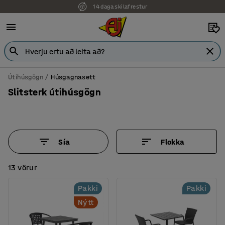
14 daga skilafrestur
Útihúsgögn
Húsgagnasett
Slitsterk útihúsgögn
Sía
Flokka
13 vörur
Pakki
Pakki
Nýtt