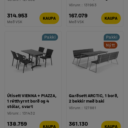
Vörunr.
:
131963
314.953
167.079
KAUPA
KAUPA
Með VSK
Með VSK
Pakki
Pakki
Nýtt
Útisett VIENNA + PIAZZA,
Garðsett ARCTIC, 1 borð,
1 rétthyrnt borð og 4
2 bekkir með baki
stólar, svart
Vörunr.
:
127881
Vörunr.
:
131432
138.759
361.130
KAUPA
KAUPA