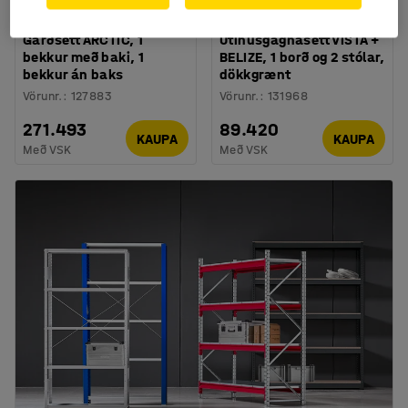
Garðsett ARCTIC, 1
Útihúsgagnasett VISTA +
bekkur með baki, 1
BELIZE, 1 borð og 2 stólar,
bekkur án baks
dökkgrænt
Vörunr.
:
127883
Vörunr.
:
131968
271.493
89.420
KAUPA
KAUPA
Með VSK
Með VSK