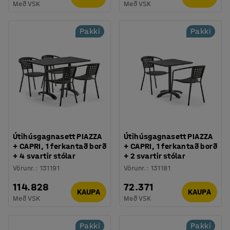
Með VSK
Með VSK
Pakki
Pakki
Útihúsgagnasett PIAZZA
Útihúsgagnasett PIAZZA
+ CAPRI, 1 ferkantað borð
+ CAPRI, 1 ferkantað borð
+ 4 svartir stólar
+ 2 svartir stólar
Vörunr.
:
131191
Vörunr.
:
131181
114.828
72.371
KAUPA
KAUPA
Með VSK
Með VSK
Pakki
Pakki