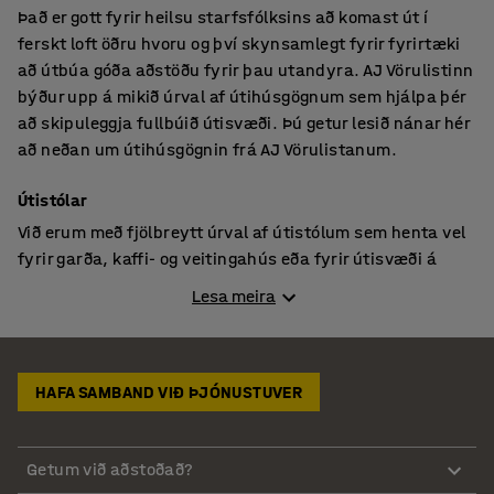
Það er gott fyrir heilsu starfsfólksins að komast út í
ferskt loft öðru hvoru og því skynsamlegt fyrir fyrirtæki
að útbúa góða aðstöðu fyrir þau utandyra. AJ Vörulistinn
býður upp á mikið úrval af útihúsgögnum sem hjálpa þér
að skipuleggja fullbúið útisvæði. Þú getur lesið nánar hér
að neðan um útihúsgögnin frá AJ Vörulistanum.
Útistólar
Við erum með fjölbreytt úrval af útistólum sem henta vel
fyrir garða, kaffi- og veitingahús eða fyrir útisvæði á
vinnustöðum. Fyrirtæki geta einnig notað útistóla til að
Lesa meira
búa til vinnuaðstöðu utandyra fyrir starfsfólkið sitt. Við
bjóðum meðal annars upp á staflanlega stóla, sem kemur
sér vel þegar þeir eru settir í geymslu í lok dagsins eða
yfir veturinn. Fyrirtæki sem eru að leita að stólum sem
HAFA SAMBAND VIÐ ÞJÓNUSTUVER
eru léttir og þarfnast lítils viðhalds ættu að skoða
kaffihúsastólana okkar. Fyrir skrifstofur sem vilja bjóða
Getum við aðstoðað?
starfsfólkinu upp á þægilegri stóla er hægt að kaupa