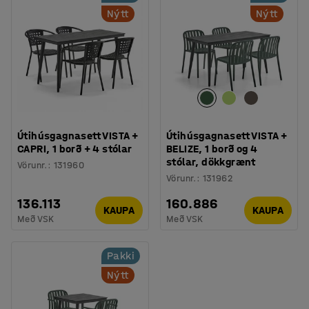
Nýtt
Nýtt
Útihúsgagnasett VISTA +
Útihúsgagnasett VISTA +
CAPRI, 1 borð + 4 stólar
BELIZE, 1 borð og 4
stólar, dökkgrænt
Vörunr.
:
131960
Vörunr.
:
131962
136.113
160.886
KAUPA
KAUPA
Með VSK
Með VSK
Pakki
Nýtt