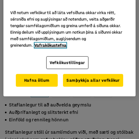
Við notum vefkökur til að láta vefsíðuna okkar virka rétt,
sérsníða efni og auglýsingar að notendum, veita aðgerðir
tengdar samfélagsmiðlum og greina umferð á síðuna okkar.
Einnig deilum við upplýsingum um notkun þína á síðunni okkar
með samfélagsmiðlum, auglýsendum og
greinendum.
Vafrakökustefna
Vefkökustillingar
Hafna öllum
Samþykkja allar vefkökur
Staflanlegur til að auðvelda geymslu
Auðþrífanlegt og slitsterkt efni
Einföld og rennileg hönnun
Staflanlegur stóll úr samlímdum viði, með sæti og stólbak