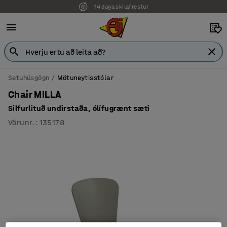
14 daga skilafrestur
7 ára ábyrgð
Setuhúsgögn
Mötuneytisstólar
Chair MILLA
Silfurlituð undirstaða, ólífugrænt sæti
Vörunr.
:
135178