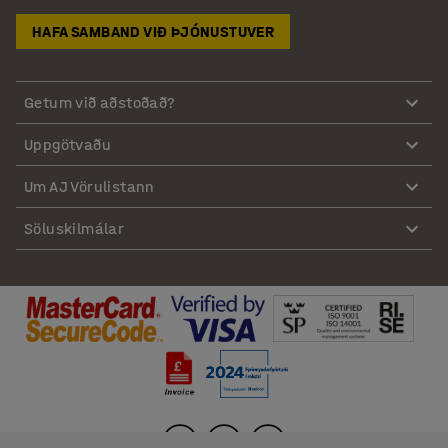
HAFA SAMBAND VIÐ ÞJÓNUSTUVER
Getum við aðstoðað?
Uppgötvaðu
Um AJ Vörulistann
Söluskilmálar