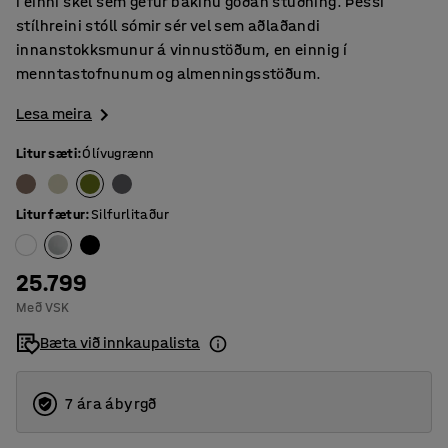
í einni skel sem gefur bakinu góðan stuðning. Þessi
stílhreini stóll sómir sér vel sem aðlaðandi
innanstokksmunur á vinnustöðum, en einnig í
menntastofnunum og almenningsstöðum.
Lesa meira
Litur sæti
:
Ólívugrænn
Litur fætur
:
Silfurlitaður
25.799
Með VSK
Bæta við innkaupalista
7 ára ábyrgð