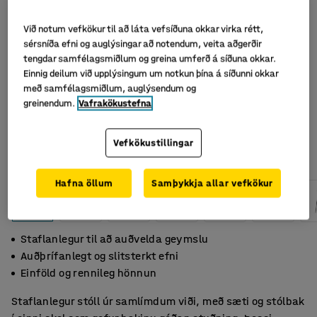
Við notum vefkökur til að láta vefsíðuna okkar virka rétt,
sérsníða efni og auglýsingar að notendum, veita aðgerðir
tengdar samfélagsmiðlum og greina umferð á síðuna okkar.
Einnig deilum við upplýsingum um notkun þína á síðunni okkar
með samfélagsmiðlum, auglýsendum og
greinendum.
Vafrakökustefna
Vefkökustillingar
Hafna öllum
Samþykkja allar vefkökur
Staflanlegur til að auðvelda geymslu
Auðþrífanlegt og slitsterkt efni
Einföld og rennileg hönnun
Staflanlegur stóll úr samlímdum viði, með sæti og stólbak