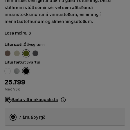
í einni skel sem gefur bakinu góðan stuðning. Þessi
stílhreini stóll sómir sér vel sem aðlaðandi
innanstokksmunur á vinnustöðum, en einnig í
menntastofnunum og almenningsstöðum.
Lesa meira
Litur sæti
:
Ólívugrænn
Litur fætur
:
Svartur
25.799
Með VSK
Bæta við innkaupalista
7 ára ábyrgð