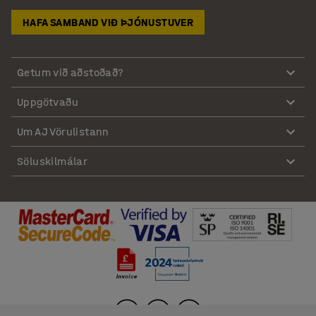
HAFA SAMBAND VIÐ ÞJÓNUSTUVER
Getum við aðstoðað?
Uppgötvaðu
Um AJ Vörulistann
Söluskilmálar