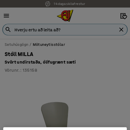
14 daga skilafrestur
7 ára ábyrgð
Setuhúsgögn
Mötuneytisstólar
Stóll MILLA
Svört undirstaða, ólífugrænt sæti
Vörunr.
:
135158