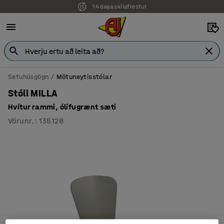
14 daga skilafrestur
Setuhúsgögn
Mötuneytisstólar
Stóll MILLA
Hvítur rammi, ólífugrænt sæti
Vörunr.
:
135128