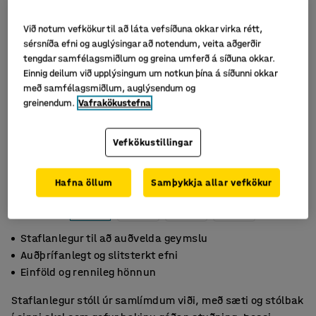
Við notum vefkökur til að láta vefsíðuna okkar virka rétt,
sérsníða efni og auglýsingar að notendum, veita aðgerðir
tengdar samfélagsmiðlum og greina umferð á síðuna okkar.
Einnig deilum við upplýsingum um notkun þína á síðunni okkar
með samfélagsmiðlum, auglýsendum og
greinendum.
Vafrakökustefna
Vefkökustillingar
Hafna öllum
Samþykkja allar vefkökur
Staflanlegur til að auðvelda geymslu
Auðþrífanlegt og slitsterkt efni
Einföld og rennileg hönnun
Staflanlegur stóll úr samlímdum viði, með sæti og stólbak