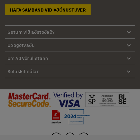
HAFA SAMBAND VIÐ ÞJÓNUSTUVER
Getum við aðstoðað?
Uppgötvaðu
Um AJ Vörulistann
Söluskilmálar