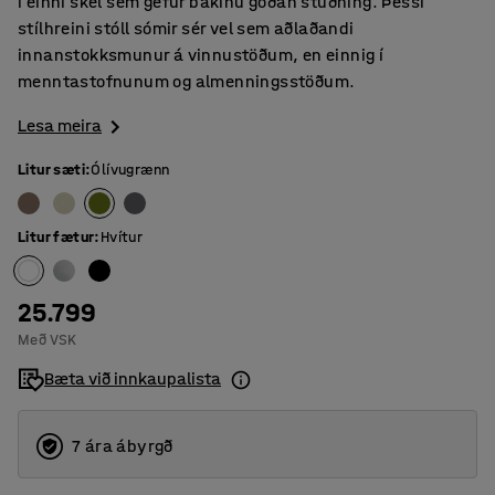
í einni skel sem gefur bakinu góðan stuðning. Þessi
stílhreini stóll sómir sér vel sem aðlaðandi
innanstokksmunur á vinnustöðum, en einnig í
menntastofnunum og almenningsstöðum.
Lesa meira
Litur sæti
:
Ólívugrænn
Litur fætur
:
Hvítur
25.799
Með VSK
Bæta við innkaupalista
7 ára ábyrgð