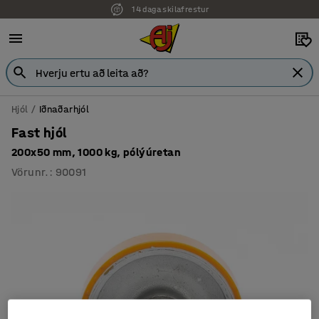
14 daga skilafrestur
Hjól
Iðnaðarhjól
Fast hjól
200x50 mm, 1000 kg, pólýúretan
Vörunr.
:
90091