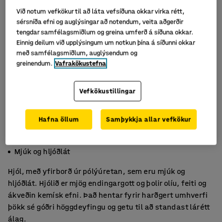
Við notum vefkökur til að láta vefsíðuna okkar virka rétt,
sérsníða efni og auglýsingar að notendum, veita aðgerðir
tengdar samfélagsmiðlum og greina umferð á síðuna okkar.
Einnig deilum við upplýsingum um notkun þína á síðunni okkar
með samfélagsmiðlum, auglýsendum og
greinendum.
Vafrakökustefna
Vefkökustillingar
Hafna öllum
Samþykkja allar vefkökur
Mjög endingargóð
Þolir mikinn þunga
Mjúk og hljóðlát
Hjól, með yfirborð úr pólýúretan, sem eru mjúk og
hljóðlát. Hjólið er mjög endingargott og þolir olíu, feiti og
ákveðin kemísk efni. Það hentar fyrir harðgert umhverfi
þökk sé góðri höggdeyfingu og getu til að standast lárétt
álag.