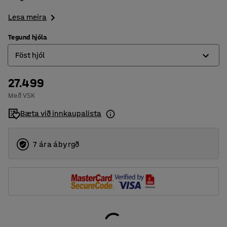
Lesa meira
Tegund hjóla
Föst hjól
27.499
Föst hjól
Með VSK
Snúningshjól
Bæta við innkaupalista
Snúningshjól með hemli
7 ára ábyrgð