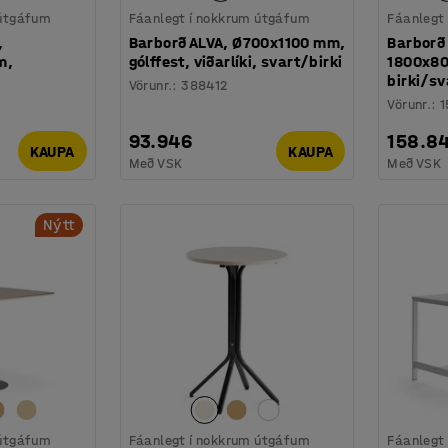
 útgáfum
Fáanlegt í nokkrum útgáfum
Fáanlegt
,
Barborð ALVA, Ø700x1100 mm,
Barborð
m,
gólffest, viðarlíki, svart/birki
1800x80
birki/sv
Vörunr.
:
388412
Vörunr.
:
1
93.946
158.8
KAUPA
KAUPA
Með VSK
Með VSK
Nýtt
 útgáfum
Fáanlegt í nokkrum útgáfum
Fáanlegt