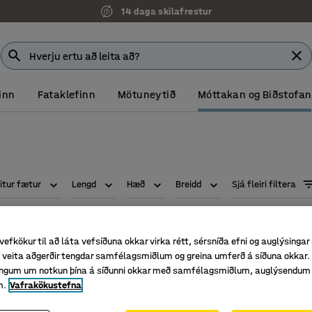
14 daga skilafrestur
inn
Fataklefinn
Mötuneytið
Móttakan og Biðstofan
itur fætur
Lengd
Hæð
Breidd
Sjá fleiri filtera
vefkökur til að láta vefsíðuna okkar virka rétt, sérsníða efni og auglýsingar
veita aðgerðir tengdar samfélagsmiðlum og greina umferð á síðuna okkar. 
singum um notkun þína á síðunni okkar með samfélagsmiðlum, auglýsendum
m.
Vafrakökustefna