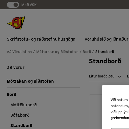
Með VSK
Skrifstofu- og ráðstefnuhúsgögn
Vöruhúsið og iðnaður
AJ Vörulistinn
Móttakan og Biðstofan
Borð
Standborð
Standborð
38 vörur
Litur borðplötu
L
Móttakan og Biðstofan
Borð
Við notum 
Móttökuborð
notendum, 
við upplý
Sófaborð
greinendu
Standborð