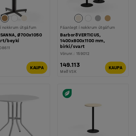
 í nokkrum útgáfum
Fáanlegt í nokkrum útgáfum
 SANNA, Ø700x1050
Barborð VERTICUS,
rt/beyki
1400x800x1100 mm,
birki/svart
08611
Vörunr.
:
159012
149.113
KAUPA
KAUPA
Með VSK