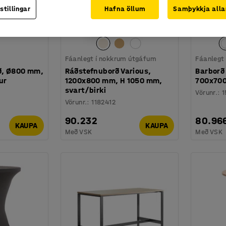
stillingar
Hafna öllum
Samþykkja alla
Fáanlegt í nokkrum útgáfum
Fáanlegt
rð, Ø800 mm,
Ráðstefnuborð Various,
Barborð
ur
1200x800 mm, H 1050 mm,
700x700
svart/birki
Vörunr.
:
1
Vörunr.
:
1182412
90.232
80.96
KAUPA
KAUPA
Með VSK
Með VSK