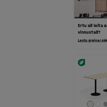
Ertu að leita
vinnustað?
Lestu greinar okk