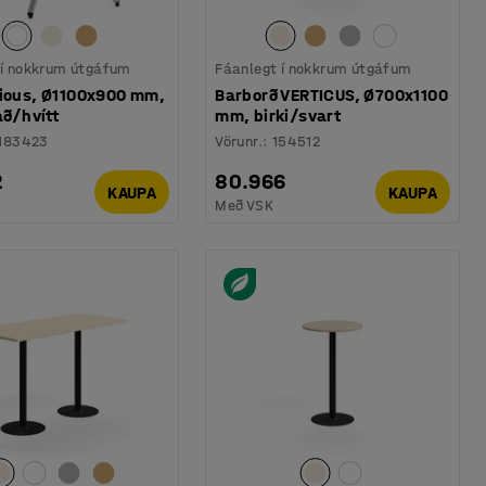
 í nokkrum útgáfum
Fáanlegt í nokkrum útgáfum
rious, Ø1100x900 mm,
Barborð VERTICUS, Ø700x1100
tað/hvítt
mm, birki/svart
183423
Vörunr.
:
154512
2
80.966
KAUPA
KAUPA
Með VSK