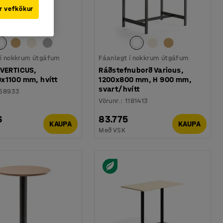
r vefkökur
 í nokkrum útgáfum
Fáanlegt í nokkrum útgáfum
 VERTICUS,
Ráðstefnuborð Various,
x1100 mm, hvítt
1200x800 mm, H 900 mm,
svart/hvítt
58933
Vörunr.
:
1181413
6
83.775
KAUPA
KAUPA
Með VSK