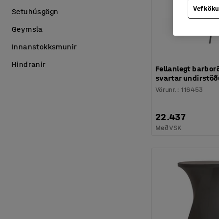
Vefköku
Setuhúsgögn
Geymsla
Innanstokksmunir
Hindranir
Fellanlegt barbo
svartar undirstöð
Vörunr.
:
116453
22.437
Með VSK