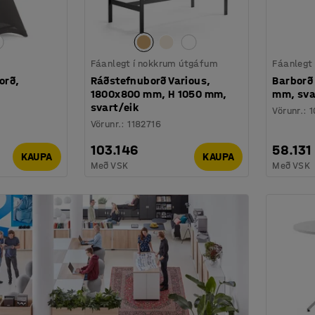
Fáanlegt í nokkrum útgáfum
Fáanlegt
orð,
Ráðstefnuborð Various,
Barborð
1800x800 mm, H 1050 mm,
mm, sva
svart/eik
Vörunr.
:
1
Vörunr.
:
1182716
103.146
58.131
KAUPA
KAUPA
Með VSK
Með VSK