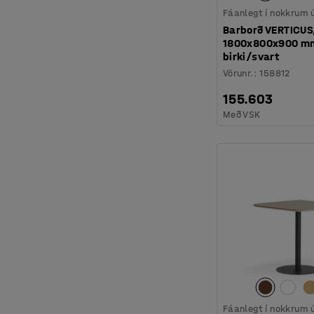
Fáanlegt í nokkrum
Barborð VERTICUS
1800x800x900 m
birki/svart
Vörunr.
:
158812
155.603
Með VSK
Fáanlegt í nokkrum