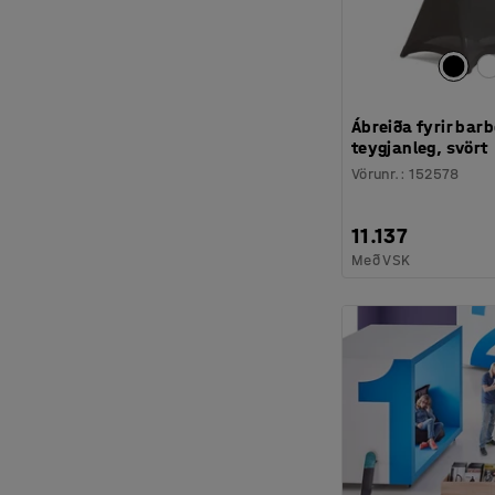
Ábreiða fyrir barb
teygjanleg, svört
Vörunr.
:
152578
11.137
Með VSK