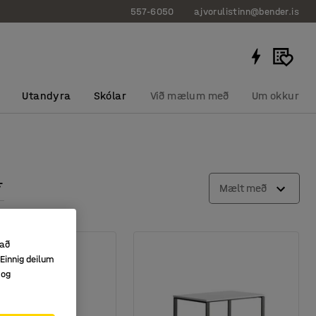
557-6050
ajvorulistinn@bender.is
Utandyra
Skólar
Við mælum með
Um okkur
Mælt með
 að
Einnig deilum
 og