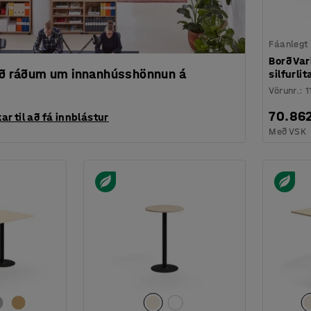
Fáanlegt
Borð Va
 að ráðum um innanhússhönnun á
silfurli
Vörunr.
:
1
70.86
ar til að fá innblástur
Með VSK