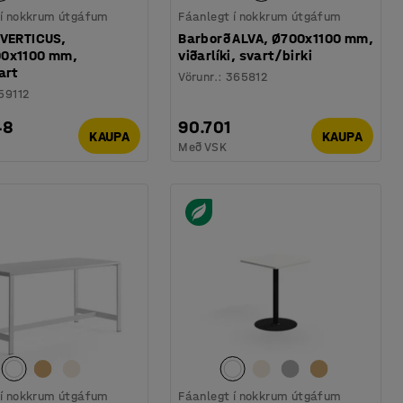
 í nokkrum útgáfum
Fáanlegt í nokkrum útgáfum
 VERTICUS,
Barborð ALVA, Ø700x1100 mm,
0x1100 mm,
viðarlíki, svart/birki
art
Vörunr.
:
365812
59112
48
90.701
KAUPA
KAUPA
Með VSK
 í nokkrum útgáfum
Fáanlegt í nokkrum útgáfum