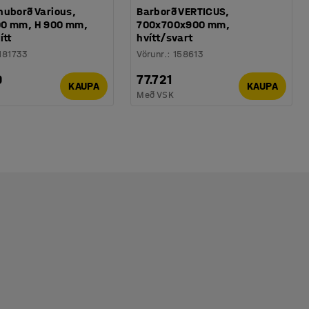
nuborð Various,
Barborð VERTICUS,
0 mm, H 900 mm,
700x700x900 mm,
ítt
hvítt/svart
181733
Vörunr.
:
158613
9
77.721
KAUPA
KAUPA
Með VSK