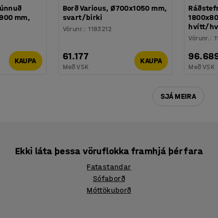
rúnnuð
Borð Various, Ø700x1050 mm,
Ráðstef
x900 mm,
svart/birki
1800x80
hvítt/hv
Vörunr.
:
1183212
Vörunr.
:
1
61.177
96.68
KAUPA
KAUPA
Með VSK
Með VSK
SJÁ MEIRA
Ekki láta þessa vöruflokka framhjá þér fara
Fatastandar
Sófaborð
Móttökuborð