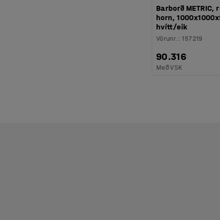
Barborð METRIC, 
horn, 1000x1000
hvítt/eik
Vörunr.
:
157219
90.316
Með VSK