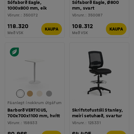
Sófaborð Eagle,
Sófaborð Eagle, Ø800
1000x800 mm, eik
mm, svart
Vörunr.
:
350072
Vörunr.
:
350087
118.320
108.312
KAUPA
KAUPA
Með VSK
Með VSK
Fáanlegt í nokkrum útgáfum
Barborð VERTICUS,
Skrifstofustóll Stanley,
700x700x1100 mm, hvítt
meiri setuhæð, svartur
Vörunr.
:
158933
Vörunr.
:
125331
80.966
64.405