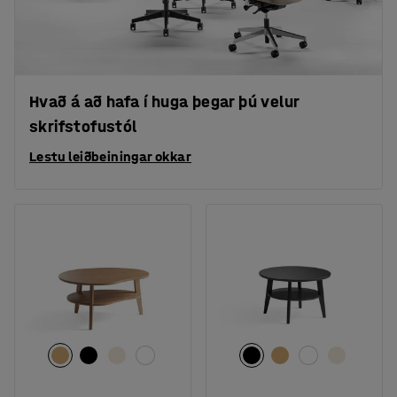
Hvað á að hafa í huga þegar þú velur
skrifstofustól
Lestu leiðbeiningar okkar