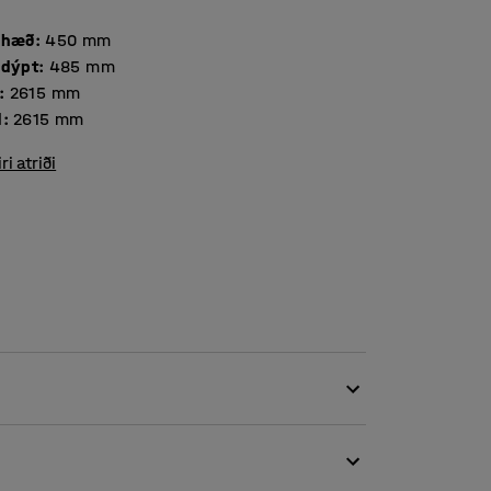
 hæð
:
450
mm
 dýpt
:
485
mm
:
2615
mm
d
:
2615
mm
iri atriði
u áklæði, sem gerir hana að fullkomnu
ur en einnig fyrir skrifstofur og skóla. Bilið á
hreinindi safnist fyrir á milli sessanna og