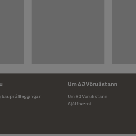
u
Um AJ Vörulistann
g kaupráðleggingar
Um AJ Vörulistann
Sjálfbærni