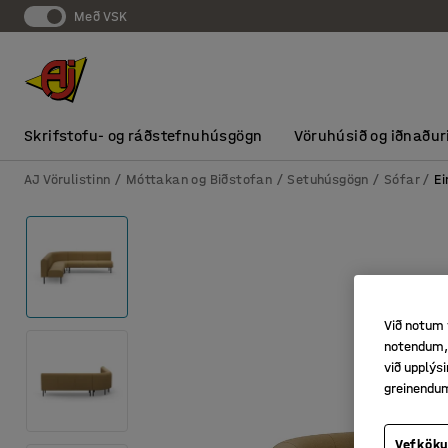
Með VSK
Skrifstofu- og ráðstefnuhúsgögn
Vöruhúsið og iðnaður
AJ Vörulistinn
Móttakan og Biðstofan
Setuhúsgögn
Sófar
Ei
Við notum 
notendum, 
við upplý
greinendu
Vefköku