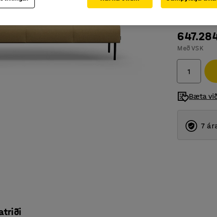
647.28
Með VSK
Bæta vi
7 ár
atriði