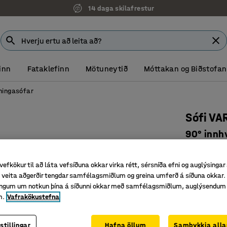
14 daga skilafrestur
inn
Fataklefinn
Mötuneytið
Móttakan og Biðstofan
ningasófar
Sófi VA
90° innhv
Vörunr.
:
38
vefkökur til að láta vefsíðuna okkar virka rétt, sérsníða efni og auglýsingar
Fjölhæfar
veita aðgerðir tengdar samfélagsmiðlum og greina umferð á síðuna okkar. 
Endingar
singum um notkun þína á síðunni okkar með samfélagsmiðlum, auglýsendum
Langir fæ
m.
Vafrakökustefna
Litur
:
Gulur
stillingar
Hafna öllum
Samþykkja alla