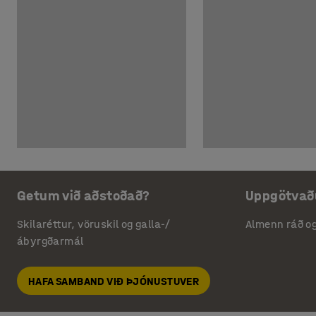
Getum við aðstoðað?
Uppgötvað
Skilaréttur, vöruskil og galla-/
Almenn ráð o
ábyrgðarmál
HAFA SAMBAND VIÐ ÞJÓNUSTUVER