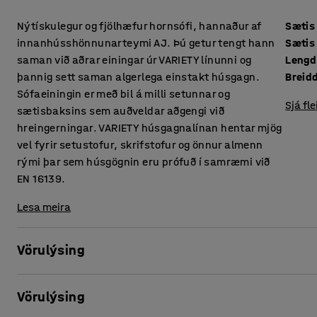
Nýtískulegur og fjölhæfur hornsófi, hannaður af
Sætis
innanhússhönnunarteymi AJ. Þú getur tengt hann
Sætis
saman við aðrar einingar úr VARIETY línunni og
Lengd
þannig sett saman algerlega einstakt húsgagn.
Breid
Sófaeiningin er með bil á milli setunnar og
Sjá fle
sætisbaksins sem auðveldar aðgengi við
hreingerningar. VARIETY húsgagnalínan hentar mjög
vel fyrir setustofur, skrifstofur og önnur almenn
rými þar sem húsgögnin eru prófuð í samræmi við
EN 16139.
Lesa meira
Vörulýsing
Sófaeiningin er mjög þægileg og bólstruð með endingargóð
Vörulýsing
húsgagni fyrir almenningsrými, eins og setustofur og biðstof
milli setunnar og sætisbaksins kemur í veg fyrir að ryk og ó