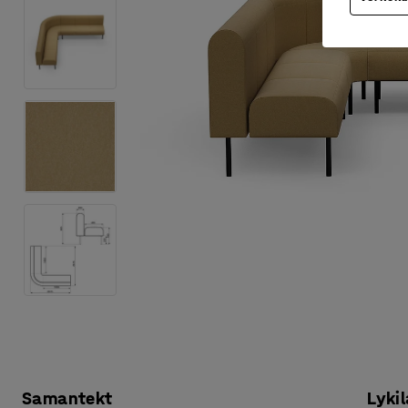
Samantekt
Lykil