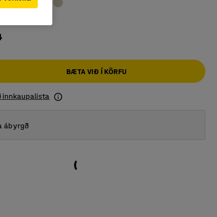
4
BÆTA VIÐ Í KÖRFU
ð innkaupalista
a ábyrgð