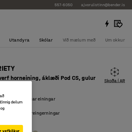
557-6050
ajvorulistinn@bender.is
Utandyra
Skólar
Við mælum með
Um okkur
RIETY
erf horneining, áklæði Pod CS, gulur
Skoða í AR
91126
 að
 og stækkanlegar einingar
Einnig deilum
góð efni
 og
tur auðvelda hreingerningar
r vefkökur