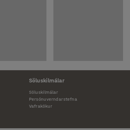
Söluskilmálar
Söluskilmálar
Persónuverndarstefna
Vafrakökur