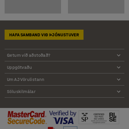
HAFA SAMBAND VIÐ ÞJÓNUSTUVER
Getum við aðstoðað?
Uppgötvaðu
Um AJ Vörulistann
Söluskilmálar