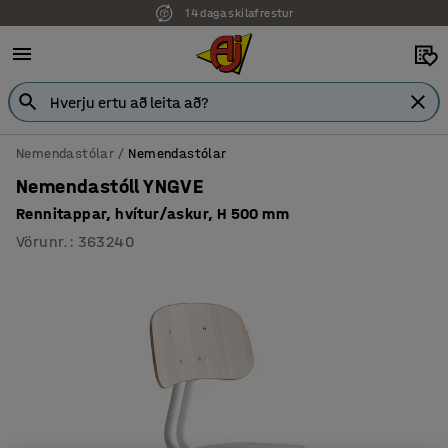
14 daga skilafrestur
Nemendastólar
Nemendastólar
Nemendastóll YNGVE
Rennitappar, hvítur/askur, H 500 mm
Vörunr.
:
363240