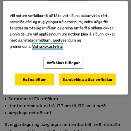
Við notum vefkökur til að láta vefsíðuna okkar virka rétt,
sérsníða efni og auglýsingar að notendum, veita aðgerðir
tengdar samfélagsmiðlum og greina umferð á síðuna okkar.
Einnig deilum við upplýsingum um notkun þína á síðunni okkar
með samfélagsmiðlum, auglýsendum og
greinendum.
Vafrakökustefna
Vefkökustillingar
Hafna öllum
Samþykkja allar vefkökur
Samræmist EN stöðlum
Hentar nemendum frá 133 sm til 176 sm á hæð
Þægilega mótað sæti
Sveigjanlegur og þægilegur nemendastóll með rúnnaða