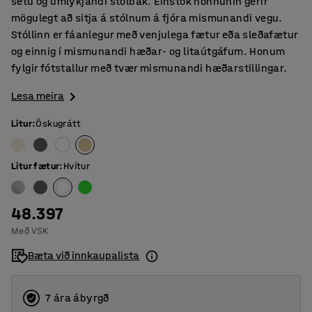
setu og umlykjandi stólbak. Einstök hönnunin gerir
mögulegt að sitja á stólnum á fjóra mismunandi vegu.
Stóllinn er fáanlegur með venjulega fætur eða sleðafætur
og einnig í mismunandi hæðar- og litaútgáfum. Honum
fylgir fótstallur með tvær mismunandi hæðarstillingar.
Lesa meira
Litur
:
Öskugrátt
Litur fætur
:
Hvítur
48.397
Með VSK
Bæta við innkaupalista
7 ára ábyrgð