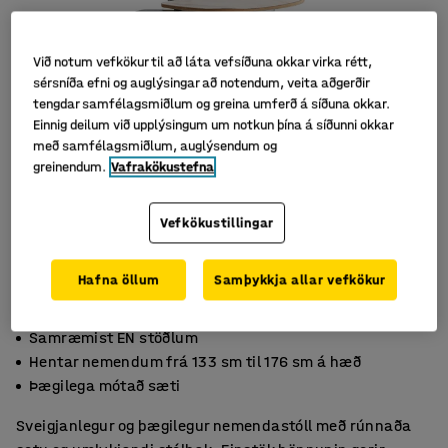
Við notum vefkökur til að láta vefsíðuna okkar virka rétt,
sérsníða efni og auglýsingar að notendum, veita aðgerðir
tengdar samfélagsmiðlum og greina umferð á síðuna okkar.
Einnig deilum við upplýsingum um notkun þína á síðunni okkar
með samfélagsmiðlum, auglýsendum og
greinendum.
Vafrakökustefna
Vefkökustillingar
Hafna öllum
Samþykkja allar vefkökur
Samræmist EN stöðlum
Hentar nemendum frá 133 sm til 176 sm á hæð
Þægilega mótað sæti
Sveigjanlegur og þægilegur nemendastóll með rúnnaða