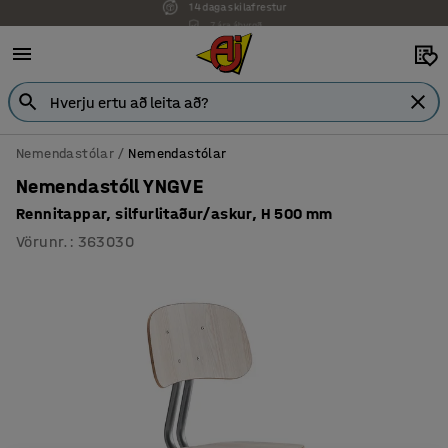
7 ára ábyrgð
Nemendastólar
Nemendastólar
Nemendastóll YNGVE
Rennitappar, silfurlitaður/askur, H 500 mm
Vörunr.
:
363030