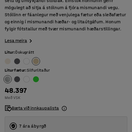
setu og umlykjandi stólbak. Einstök hönnunin gerir
mögulegt að sitja á stólnum á fjóra mismunandi vegu.
Stóllinn er fáanlegur með venjulega fætur eða sleðafætur
og einnig í mismunandi hæðar- og litaútgáfum. Honum
fylgir fótstallur með tvær mismunandi hæðarstillingar.
Lesa meira
Litur
:
Öskugrátt
Litur fætur
:
Silfurlitaður
48.397
Með VSK
Bæta við innkaupalista
7 ára ábyrgð