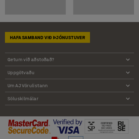
HAFA SAMBAND VIÐ ÞJÓNUSTUVER
Getum við aðstoðað?
Uppgötvaðu
Um AJ Vörulistann
Söluskilmálar