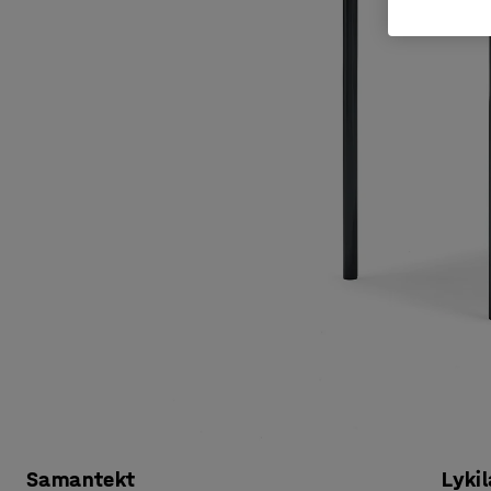
Samantekt
Lykil