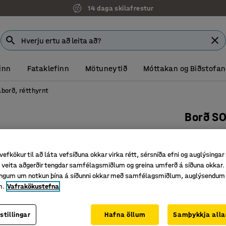
14 daga skilafrestur
inn
Fataklefinn
Mötuneytið
Móttakan og Biðstofan
orð, rétthyrnt
Borð S
700x600
askur/st
vefkökur til að láta vefsíðuna okkar virka rétt, sérsníða efni og auglýsingar
Vörunr.
:
34
veita aðgerðir tengdar samfélagsmiðlum og greina umferð á síðuna okkar. 
singum um notkun þína á síðunni okkar með samfélagsmiðlum, auglýsendum
Slitsterk
m.
Vafrakökustefna
Vottað í 
Hljóðdem
stillingar
Hafna öllum
Samþykkja alla