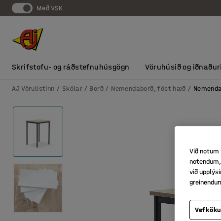
Með VSK
Skrifstofu- og ráðstefnuhúsgögn
Vöruhúsið og iðnaður
AJ Vörulistinn
Skólar
Borð
Nemendaborð, föst hæð
Nemendab
Við notum 
notendum, 
við upplý
greinendu
Vefköku