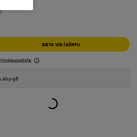
teingrár
BÆTA VIÐ Í KÖRFU
ð innkaupalista
a ábyrgð