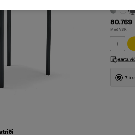
Litur fætur
:
S
80.769
Með VSK
Bæta vi
7 ár
atriði