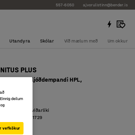
557-6050
ajvorulistinn@bender.is
Utandyra
Skólar
Við mælum með
Um okkur
ONITUS PLUS
x900 mm, hljóðdempandi HPL,
eingrátt
 að
009704
Einnig deilum
 og
t, harðpressað viðarlíki
samræmi við EN 1729
pandi yfirborð
r vefkökur