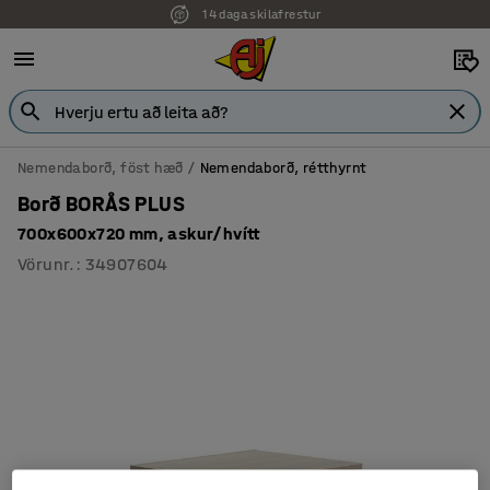
14 daga skilafrestur
Nemendaborð, föst hæð
Nemendaborð, rétthyrnt
Borð BORÅS PLUS
700x600x720 mm, askur/hvítt
Vörunr.
:
34907604