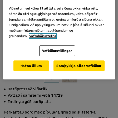
Við notum vefkökur til að láta vefsíðuna okkar virka rétt,
sérsníða efni og auglýsingar að notendum, veita aðgerðir
tengdar samfélagsmiðlum og greina umferð á síðuna okkar.
Einnig deilum við upplýsingum um notkun þína á síðunni okkar
með samfélagsmiðlum, auglýsendum og
greinendum.
Vafrakökustefna
Vefkökustillingar
Hafna öllum
Samþykkja allar vefkökur
Harðpressað viðarlíki
Vottað í samræmi við EN 1729
Endingargóð borðplata
Ferkantað borð með pípulaga grind og slitsterka