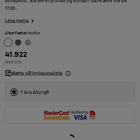
borðplötu. Borðið er prófað og vottað í samræmi við EN
1729.
Lesa meira
Litur fætur
:
Hvítur
41.922
Með VSK
Bæta við innkaupalista
7 ára ábyrgð