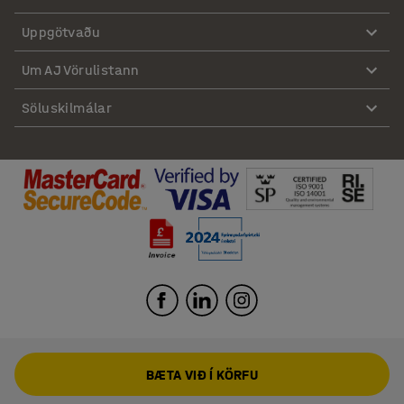
Uppgötvaðu
Um AJ Vörulistann
Söluskilmálar
BÆTA VIÐ Í KÖRFU