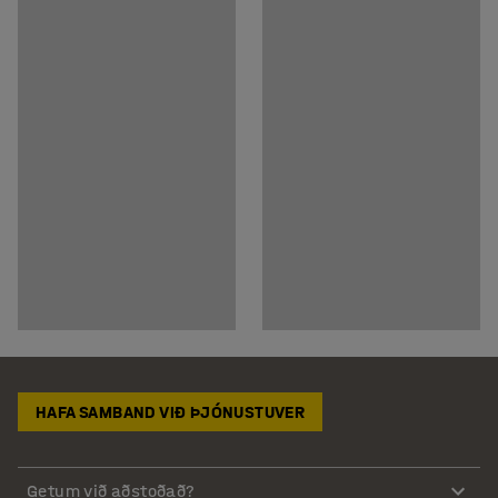
HAFA SAMBAND VIÐ ÞJÓNUSTUVER
Getum við aðstoðað?