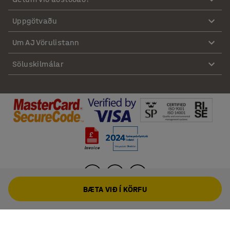
Uppgötvaðu
Um AJ Vörulistann
Söluskilmálar
BÆTA VIÐ Í KÖRFU