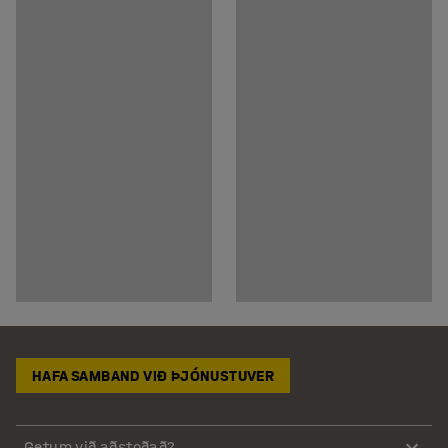
HAFA SAMBAND VIÐ ÞJÓNUSTUVER
Getum við aðstoðað?