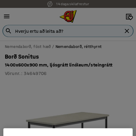
14 daga skilafrestur
Nemendaborð, föst hæð
Nemendaborð, rétthyrnt
Borð Sonitus
1400x600x900 mm, ljósgrátt linóleum/steingrátt
Vörunr.
:
34649706