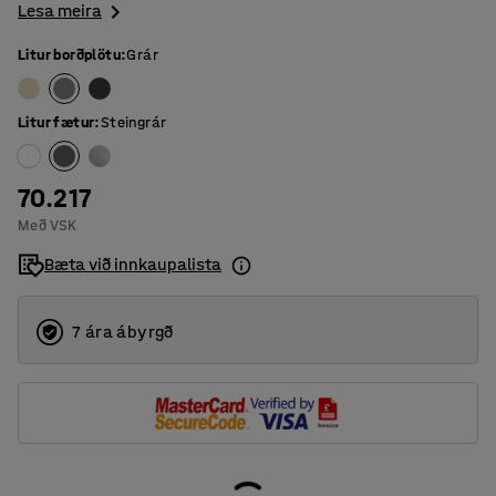
Lesa meira
Litur borðplötu
:
Grár
Litur fætur
:
Steingrár
70.217
Með VSK
Bæta við innkaupalista
7 ára ábyrgð