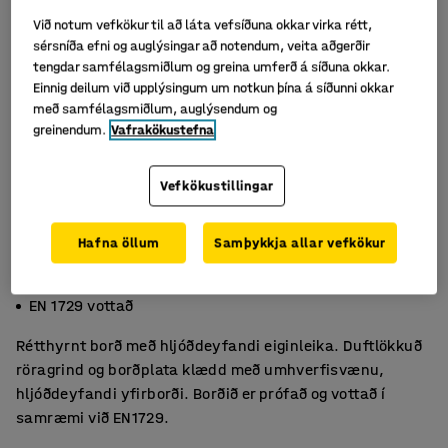
Við notum vefkökur til að láta vefsíðuna okkar virka rétt,
sérsníða efni og auglýsingar að notendum, veita aðgerðir
tengdar samfélagsmiðlum og greina umferð á síðuna okkar.
Einnig deilum við upplýsingum um notkun þína á síðunni okkar
með samfélagsmiðlum, auglýsendum og
greinendum.
Vafrakökustefna
Vefkökustillingar
Hafna öllum
Samþykkja allar vefkökur
Umhverfisvænt línóleum
Hljóðdeyfandi
EN 1729 vottað
Rétthyrnt borð með hljóðdeyfandi eiginleika. Duftlökkuð
röragrind og borðplata klædd með umhverfisvænu,
hljóðdeyfandi yfirborði. Borðið er prófað og vottað í
samræmi við EN1729.