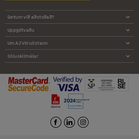
Getum við aðstoðað?
Uppgötvaðu
Um AJ Vörulistann
Söluskilmálar