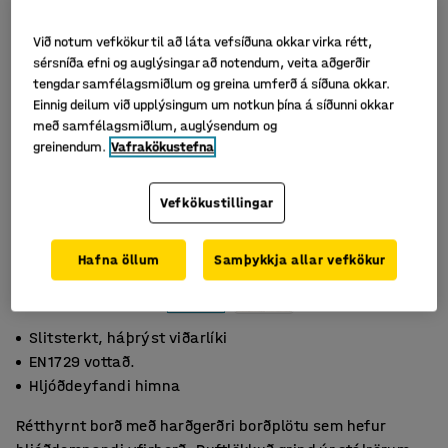
Við notum vefkökur til að láta vefsíðuna okkar virka rétt,
sérsníða efni og auglýsingar að notendum, veita aðgerðir
tengdar samfélagsmiðlum og greina umferð á síðuna okkar.
Einnig deilum við upplýsingum um notkun þína á síðunni okkar
með samfélagsmiðlum, auglýsendum og
greinendum.
Vafrakökustefna
Vefkökustillingar
Hafna öllum
Samþykkja allar vefkökur
Slitsterkt, háþrýst viðarlíki
EN1729 vottað.
Hljóðdeyfandi himna
Rétthyrnt borð með harðgerðri borðplötu sem hefur