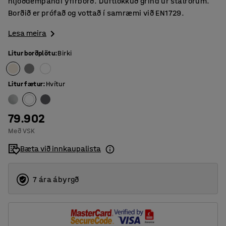
hljóðdempandi yfirborð. Duftlökkuð grind úr stálrörum.
Borðið er prófað og vottað í samræmi við EN1729.
Lesa meira
Litur borðplötu
:
Birki
Litur fætur
:
Hvítur
79.902
Með VSK
Bæta við innkaupalista
7 ára ábyrgð