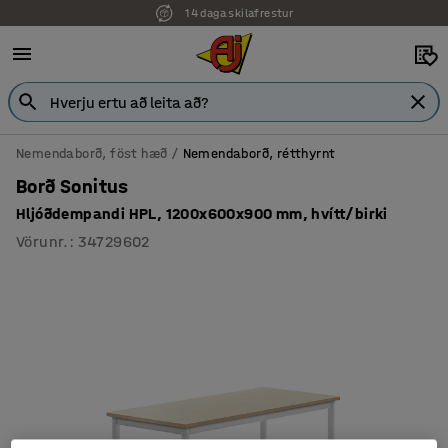
14 daga skilafrestur
Nemendaborð, föst hæð
Nemendaborð, rétthyrnt
Borð Sonitus
Hljóðdempandi HPL, 1200x600x900 mm, hvítt/birki
Vörunr.
:
34729602