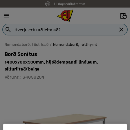
14 daga skilafrestur
Nemendaborð, föst hæð
Nemendaborð, rétthyrnt
Borð Sonitus
1400x700x900mm, hljóðdempandi linóleum,
silfurlitað/beige
Vörunr.
:
34659204