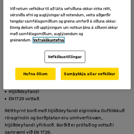
Við notum vefkökur til að láta vefsíðuna okkar virka rétt,
sérsníða efni og auglýsingar að notendum, veita aðgerðir
tengdar samfélagsmiðlum og greina umferð á síðuna okkar.
Einnig deilum við upplýsingum um notkun þína á síðunni okkar
með samfélagsmiðlum, auglýsendum og
greinendum.
Vafrakökustefna
Vefkökustillingar
Hafna öllum
Samþykkja allar vefkökur
Umhverfisvænt línóleum
Hljóðdeyfandi
EN1729 vottað.
Rétthyrnt borð með hljóðdeyfandi eiginleika Duftlökkuð
röragrindin og borðplatan eru umhverfisvæn,
hljóðdeyfandi yfirborð. Borðið er prófað og vottað í
samræmi við EN 1729.