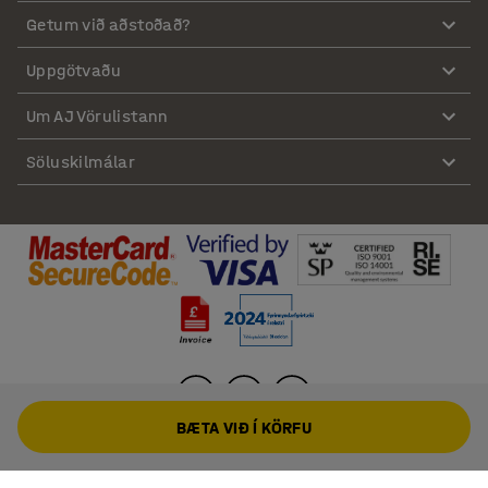
Getum við aðstoðað?
Uppgötvaðu
Um AJ Vörulistann
Söluskilmálar
BÆTA VIÐ Í KÖRFU