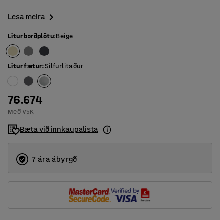
Lesa meira
Litur borðplötu
:
Beige
Litur fætur
:
Silfurlitaður
76.674
Með VSK
Bæta við innkaupalista
7 ára ábyrgð