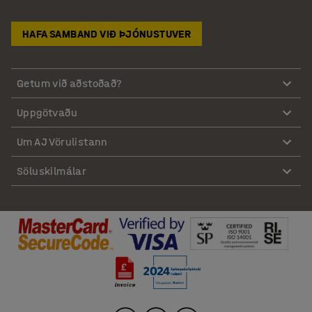
HAFA SAMBAND VIÐ ÞJÓNUSTUVER
Getum við aðstoðað?
Uppgötvaðu
Um AJ Vörulistann
Söluskilmálar