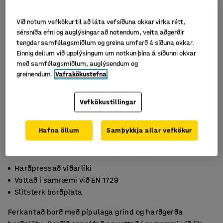
Við notum vefkökur til að láta vefsíðuna okkar virka rétt,
sérsníða efni og auglýsingar að notendum, veita aðgerðir
tengdar samfélagsmiðlum og greina umferð á síðuna okkar.
Einnig deilum við upplýsingum um notkun þína á síðunni okkar
með samfélagsmiðlum, auglýsendum og
greinendum.
Vafrakökustefna
Vefkökustillingar
Hafna öllum
Samþykkja allar vefkökur
Harðpressað viðarlíki
Vottað í samræmi við EN 1729
Slitsterk borðplata
Ferkantað borð með pípulaga grind og harðgerða