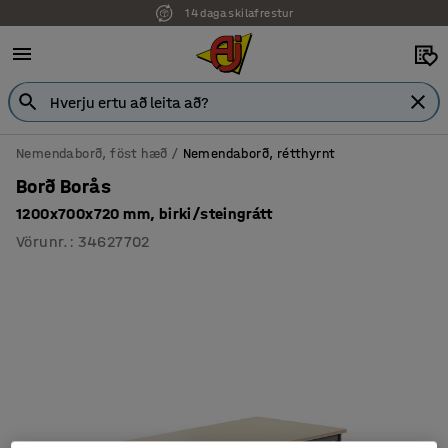
14 daga skilafrestur
Nemendaborð, föst hæð
Nemendaborð, rétthyrnt
Borð Borås
1200x700x720 mm, birki/steingrátt
Vörunr.
:
34627702