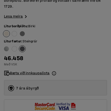
borðplötu. Borðið er prófað og vottað í samræmi við EN
1729.
Lesa meira
Litur borðplötu
:
Birki
Litur fætur
:
Steingrár
46.458
Með VSK
Bæta við innkaupalista
7 ára ábyrgð