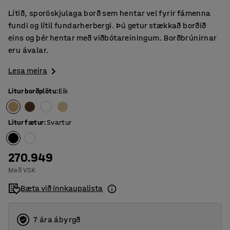
Lítið, sporöskjulaga borð sem hentar vel fyrir fámenna
fundi og lítil fundarherbergi. Þú getur stækkað borðið
eins og þér hentar með viðbótareiningum. Borðbrúnirnar
eru ávalar.
Lesa meira
Litur borðplötu
:
Eik
Litur fætur
:
Svartur
270.949
Með VSK
Bæta við innkaupalista
7 ára ábyrgð