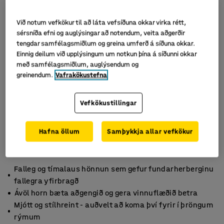
Við notum vefkökur til að láta vefsíðuna okkar virka rétt,
sérsníða efni og auglýsingar að notendum, veita aðgerðir
tengdar samfélagsmiðlum og greina umferð á síðuna okkar.
Einnig deilum við upplýsingum um notkun þína á síðunni okkar
með samfélagsmiðlum, auglýsendum og
greinendum.
Vafrakökustefna
Vefkökustillingar
Hafna öllum
Samþykkja allar vefkökur
Falleg og tímalaus hönnun sem gefur fundarherberginu
fallegra yfirbragð
Ávöl horn bæta aðgengið og gera vinnuflæðið betra
Mjótt og stílhreint - auðvelt að koma því fyrir í þröngum
rýmum