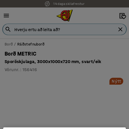
14 daga skilafrestur
Borð
Ráðstefnuborð
Borð METRIC
Sporöskjulaga, 3000x1000x720 mm, svart/eik
Vörunr.
:
156416
Nýtt