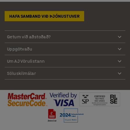
HAFA SAMBAND VIÐ ÞJÓNUSTUVER
Getum við aðstoðað?
Uppgötvaðu
Um AJ Vörulistann
Söluskilmálar