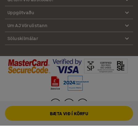
Uppgötvaðu
Um AJ Vörulistann
Söluskilmálar
BÆTA VIÐ Í KÖRFU