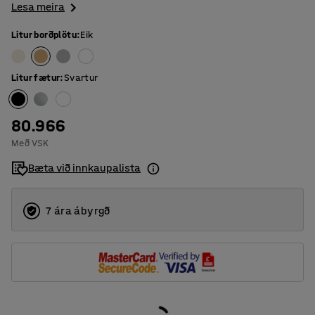
Lesa meira
Litur borðplötu
:
Eik
Litur fætur
:
Svartur
80.966
Með VSK
Bæta við innkaupalista
7 ára ábyrgð