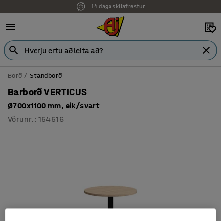
14 daga skilafrestur
7 ára ábyrgð
Borð
Standborð
Barborð VERTICUS
Ø700x1100 mm, eik/svart
Vörunr.
:
154516