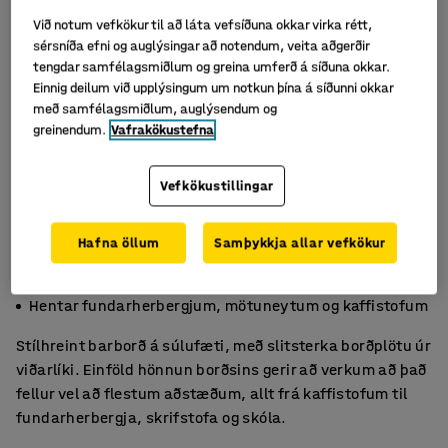
Við notum vefkökur til að láta vefsíðuna okkar virka rétt,
sérsníða efni og auglýsingar að notendum, veita aðgerðir
tengdar samfélagsmiðlum og greina umferð á síðuna okkar.
Einnig deilum við upplýsingum um notkun þína á síðunni okkar
með samfélagsmiðlum, auglýsendum og
greinendum.
Vafrakökustefna
Vefkökustillingar
Hafna öllum
Samþykkja allar vefkökur
Stílhreint og auðvelt í þrifum
Fjölhæf og endingargóð borð
Hentar fundarherbergjum, mötuneytum og kaffistofum
Stílhreint barborð á súlufæti, með slitsterka borðplötu úr
viðarlíki. Einföld hönnun borðsins gerir að verkum að það
fellur vel að flestum aðstæðum, allt frá kaffistofum til
fundarherbergja, skrifstofa og skóla.