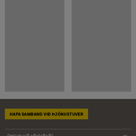
HAFA SAMBAND VIÐ ÞJÓNUSTUVER
Getum við aðstoðað?