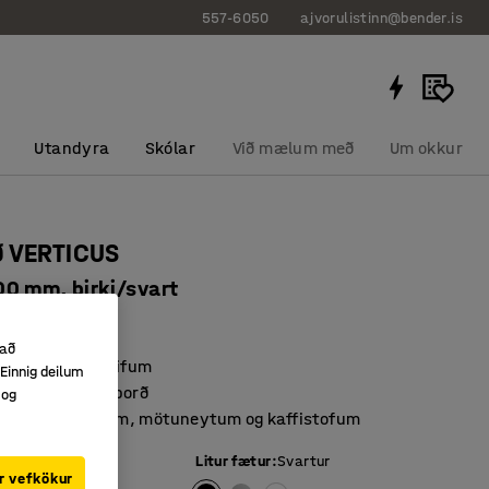
557-6050
ajvorulistinn@bender.is
Utandyra
Skólar
Við mælum með
Um okkur
ð VERTICUS
0 mm, birki/svart
4512
 að
t og auðvelt í þrifum
Einnig deilum
g endingargóð borð
 og
undarherbergjum, mötuneytum og kaffistofum
tu
:
Birki
Litur fætur
:
Svartur
r vefkökur