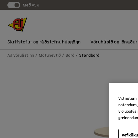
Með VSK
Skrifstofu- og ráðstefnuhúsgögn
Vöruhúsið og iðnaður
AJ Vörulistinn
Mötuneytið
Borð
Standborð
Við notum 
notendum, 
við upplý
greinendu
Vefköku