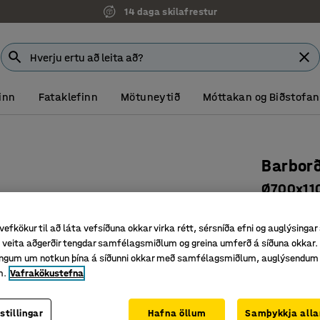
14 daga skilafrestur
inn
Fataklefinn
Mötuneytið
Móttakan og Biðstofan
Barbor
Ø700x110
Vörunr.
:
15
vefkökur til að láta vefsíðuna okkar virka rétt, sérsníða efni og auglýsingar
Stílhrein
veita aðgerðir tengdar samfélagsmiðlum og greina umferð á síðuna okkar. 
Fjölhæf o
singum um notkun þína á síðunni okkar með samfélagsmiðlum, auglýsendum
m.
Vafrakökustefna
Hentar f
Litur borðplö
stillingar
Hafna öllum
Samþykkja alla