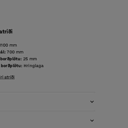
atriði
1100
mm
ál
:
700
mm
Þykkt borðplötu
:
25
mm
 borðplötu
:
Hringlaga
iri atriði
em gerir það að góðum valkosti fyrir
 sameiginleg rými í skólum.