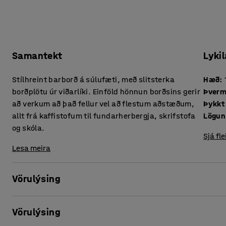
Samantekt
Lykil
Stílhreint barborð á súlufæti, með slitsterka
Hæð
:
borðplötu úr viðarlíki. Einföld hönnun borðsins gerir
Þverm
að verkum að það fellur vel að flestum aðstæðum,
allt frá kaffistofum til fundarherbergja, skrifstofa
Lögun
og skóla.
Sjá fle
Lesa meira
Vörulýsing
Borðið sameinar klassíska hönnun og mikla endingargetu, s
Vörulýsing
mötuneyti og fundarherbergi en einnig fyrir kaffistofur og