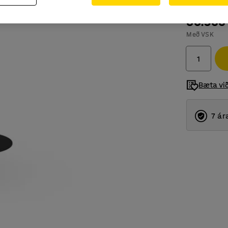
80.966
Með VSK
Bæta vi
7 ár