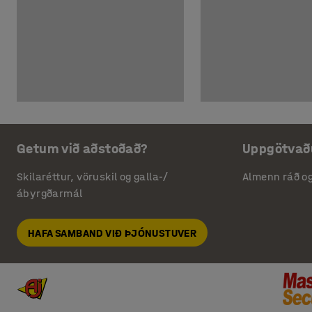
Getum við aðstoðað?
Uppgötvað
Skilaréttur, vöruskil og galla-/
Almenn ráð o
ábyrgðarmál
HAFA SAMBAND VIÐ ÞJÓNUSTUVER