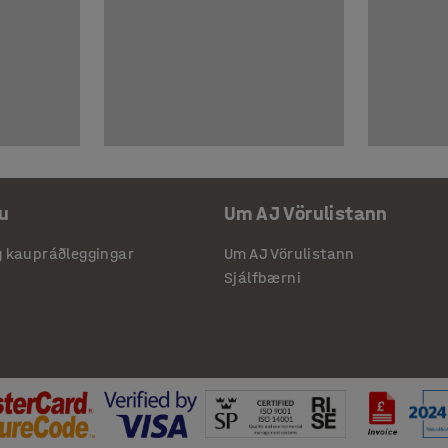
u
Um AJ Vörulistann
g kaupráðleggingar
Um AJ Vörulistann
Sjálfbærni