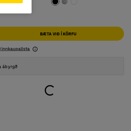
BÆTA VIÐ Í KÖRFU
ð innkaupalista
a ábyrgð