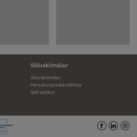
Söluskilmálar
Söluskilmálar
Persónuverndarstefna
Vafrakökur